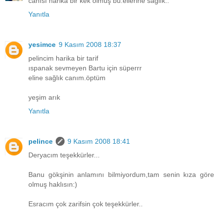
canısı harika bir kek olmuş bu.ellerine sağlık..
Yanıtla
yesimce
9 Kasım 2008 18:37
pelincim harika bir tarif
ıspanak sevmeyen Bartu için süperrr
eline sağlık canım.öptüm
yeşim arık
Yanıtla
pelince
9 Kasım 2008 18:41
Deryacım teşekkürler...
Banu gökşinin anlamını bilmiyordum,tam senin kıza göre
olmuş haklısın:)
Esracım çok zarifsin çok teşekkürler..