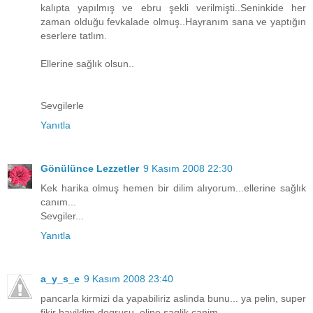
kalıpta yapılmış ve ebru şekli verilmişti..Seninkide her
zaman olduğu fevkalade olmuş..Hayranım sana ve yaptığın
eserlere tatlım.
Ellerine sağlık olsun..
Sevgilerle
Yanıtla
Gönülünce Lezzetler
9 Kasım 2008 22:30
Kek harika olmuş hemen bir dilim alıyorum...ellerine sağlık
canım...
Sevgiler...
Yanıtla
a_y_s_e
9 Kasım 2008 23:40
pancarla kirmizi da yapabiliriz aslinda bunu... ya pelin, super
fikir bayildim dogrusu. eline saglik canim.