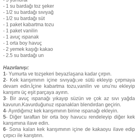
- 1 su bardağı toz şeker
- 1/2 su bardağı sıvıyağ
- 1/2 su bardağı süt
- 1 paket kabartma tozu
- 1 paket vanilin
- 1 avuç ıspanak
- 1 orta boy havuç
- 2 yemek kaşığı kakao
- 2.5 su bardağı un
Hazırlanışı:
1
- Yumurta ve tozşekeri beyazlaşana kadar çırpın.
2
- Kek karışımının içine sıvıyağı,ve sütü ekleyip çırpmaya
devam edin.İçine kabartma tozu,vanilin ve unu'nu ekleyip
karışımı üç eşit parçaya ayırın.
3
- Bir avuç ıspanağı yıkayıp süzün ve çok az sıvı yağda
kavurun.Kavurduğunuz ıspanakları blendırdan geçirin.
4
- Ayırdığımız kek karışımının birine ıspanağı ekleyin.
5
- Diğer taraftan bir orta boy havucu rendeleyip diğer kek
karışımına ilave edin.
6
- Sona kalan kek karışımının içine de kakaoyu ilave edip
çırpıcı ile karıştırın.