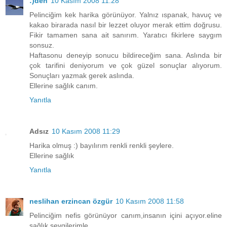
:)den
10 Kasım 2008 11:28
Pelinciğim kek harika görünüyor. Yalnız ıspanak, havuç ve
kakao birarada nasıl bir lezzet oluyor merak ettim doğrusu.
Fikir tamamen sana ait sanırım. Yaratıcı fikirlere saygım
sonsuz.
Haftasonu deneyip sonucu bildireceğim sana. Aslında bir
çok tarifini deniyorum ve çok güzel sonuçlar alıyorum.
Sonuçları yazmak gerek aslında.
Ellerine sağlık canım.
Yanıtla
Adsız
10 Kasım 2008 11:29
Harika olmuş :) bayılırım renkli renkli şeylere.
Ellerine sağlık
Yanıtla
neslihan erzincan özgür
10 Kasım 2008 11:58
Pelinciğim nefis görünüyor canım,insanın içini açıyor.eline
sağlık.sevgilerimle...