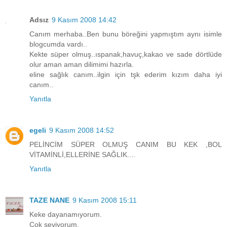
Adsız
9 Kasım 2008 14:42
Canım merhaba..Ben bunu böreğini yapmıştım aynı isimle
blogcumda vardı..
Kekte süper olmuş..ıspanak,havuç,kakao ve sade dörtlüde
olur aman aman dilimimi hazırla.
eline sağlık canım..ilgin için tşk ederim kızım daha iyi
canım..
Yanıtla
egeli
9 Kasım 2008 14:52
PELİNCİM SÜPER OLMUŞ CANIM BU KEK ,BOL
VİTAMİNLİ,ELLERİNE SAĞLIK....
Yanıtla
TAZE NANE
9 Kasım 2008 15:11
Keke dayanamıyorum.
Çok seviyorum.