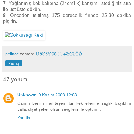
7
- Yağlanmış kek kalıbına (24cm'lik) karışımı istediğiniz sıra
ile üst üste dökün.
8
- Önceden ısıtılmış 175 derecelik fırında 25-30 dakika
pişirin.
pelince
zaman:
11/09/2008 11:42:00 ÖÖ
Paylaş
47 yorum:
Unknown
9 Kasım 2008 12:03
Canım benim muhteşem bir kek ellerine sağlık bayıldım
valla,afiyet şeker olsun,sevgilerimle öptüm...
Yanıtla