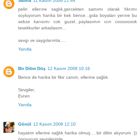
Saliha
11 Kasım 2008 21:44
pelin ellerıne saglık,gercekten samımı olarak fıkrımı
soyluyorum harıka bir kek bence...gıda boyaları yerıne bu
sebze karısımı cok guzel...paylasımın ıcın coooooook
tesekkurler arkadasım...
sevgı ve saygılarımla.....
Yanıtla
Bir Dilim Düş
12 Kasım 2008 10:16
Bence de harika bir fikir canım, ellerine sağlık.
Sevgiler,
Evren
Yanıtla
Gönül
12 Kasım 2008 12:10
hayatım ellerine sağlık harika olmuş.....bir dilim alıyorum :))
öpüyorum sevgilerimle