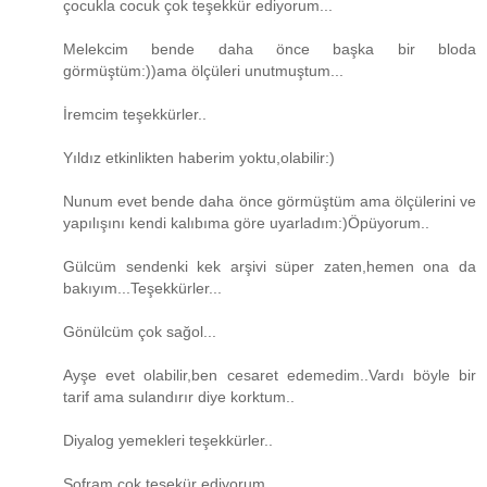
çocukla cocuk çok teşekkür ediyorum...
Melekcim bende daha önce başka bir bloda
görmüştüm:))ama ölçüleri unutmuştum...
İremcim teşekkürler..
Yıldız etkinlikten haberim yoktu,olabilir:)
Nunum evet bende daha önce görmüştüm ama ölçülerini ve
yapılışını kendi kalıbıma göre uyarladım:)Öpüyorum..
Gülcüm sendenki kek arşivi süper zaten,hemen ona da
bakıyım...Teşekkürler...
Gönülcüm çok sağol...
Ayşe evet olabilir,ben cesaret edemedim..Vardı böyle bir
tarif ama sulandırır diye korktum..
Diyalog yemekleri teşekkürler..
Sofram çok teşekür ediyorum..