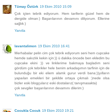
Tümay Öztürk
19 Ekim 2010 15:09
Çok içten tebrik ediyorum. Hem tariferin güzel hem de
dergide olman:) Başarılarının devamını diliyorum. Ellerine
sağlık:)
Yanıtla
lavantalimon
19 Ekim 2010 16:41
Merhabalar pelin cim çok tebrik ediyorum seni hem cupcake
hemde sakızlık kekin için:)) ü dakika öncede ben ekledim bu
cupcake ekini :)) ve linklerime bakmaya başladım seni
gördüm çok tebrikler hele benim arkadaşımın tarfinin için de
bulunduğu bir eki eliem alamk gurur verdi bana:))yılların
yapaılan emekleri bir şekilde ortaya çıkmalı :)nede olsa
bizler eski blogçularız eski dostalarız( tanışmasakta)
çok sevgiler başarılarının devamını dilerim:)
Yanıtla
Cocukla Cocuk
19 Ekim 2010 19:21