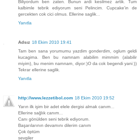
Biliyordum ben zaten. Bunun ardi kesilmez artik. Tum
kalbimle tebrik ediyorum seni Pelincim. Cupcake'in de
gercekten cok cici olmus. Ellerine saglik...
Yanıtla
Adsız
18 Ekim 2010 19:41
Tam ben sana yorumumu yazdim gonderdim, oglum geldi
kucagima. Ben bu namnam alabilim mimmim (alabilir
miyim), bu menim namnam, diyor:)O da cok begendi yani:))
Tekrar ellerine saglik.
Yanıtla
http://www.lezzetibol.com
18 Ekim 2010 19:52
Yarın ilk işim bir adet elele dergisi almak canım...
Ellerine sağlık canım...
Canı gönülden seni tebrik ediyorum.
Başarılarının devamını dilerim canım
Çok öptüm
sevgiler