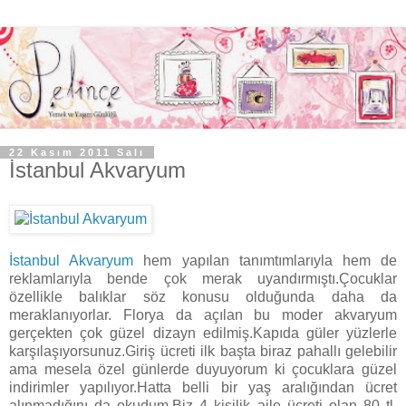
22 Kasım 2011 Salı
İstanbul Akvaryum
İstanbul Akvaryum
hem yapılan tanımtımlarıyla hem de
reklamlarıyla bende çok merak uyandırmıştı.Çocuklar
özellikle balıklar söz konusu olduğunda daha da
meraklanıyorlar. Florya da açılan bu moder akvaryum
gerçekten çok güzel dizayn edilmiş.Kapıda güler yüzlerle
karşılaşıyorsunuz.Giriş ücreti ilk başta biraz pahallı gelebilir
ama mesela özel günlerde duyuyorum ki çocuklara güzel
indirimler yapılıyor.Hatta belli bir yaş aralığından ücret
alınmadığını da okudum.Biz 4 kişilik aile ücreti olan 80 tl.