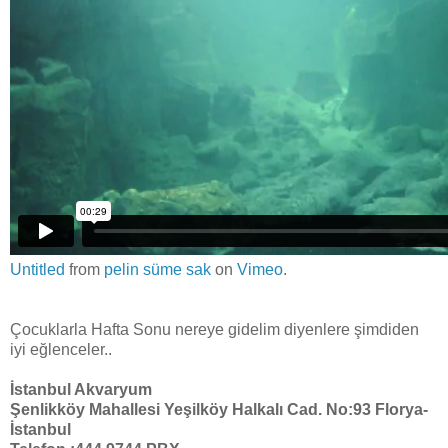
Untitled
from
pelin süme sak
on
Vimeo
.
Çocuklarla Hafta Sonu nereye gidelim diyenlere şimdiden
iyi eğlenceler..
İstanbul Akvaryum
Şenlikköy Mahallesi Yeşilköy Halkalı Cad. No:93 Florya-
İstanbul