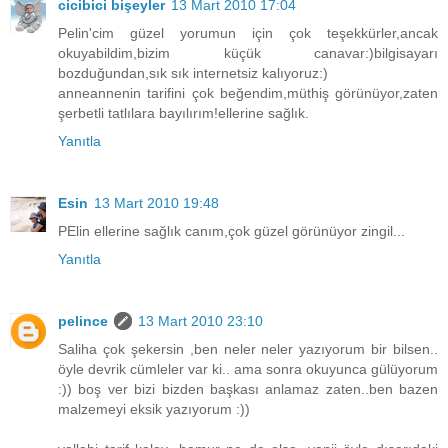
cicibici bişeyler
13 Mart 2010 17:04
Pelin'cim güzel yorumun için çok teşekkürler,ancak
okuyabildim,bizim küçük canavar:)bilgisayarı
bozduğundan,sık sık internetsiz kalıyoruz:)
anneannenin tarifini çok beğendim,müthiş görünüyor,zaten
şerbetli tatlılara bayılırım!ellerine sağlık.
Yanıtla
Esin
13 Mart 2010 19:48
PElin ellerine sağlık canım,çok güzel görünüyor zingil...
Yanıtla
pelince
13 Mart 2010 23:10
Saliha çok şekersin ,ben neler neler yazıyorum bir bilsen..
öyle devrik cümleler var ki.. ama sonra okuyunca gülüyorum
:)) boş ver bizi bizden başkası anlamaz zaten..ben bazen
malzemeyi eksik yazıyorum :))