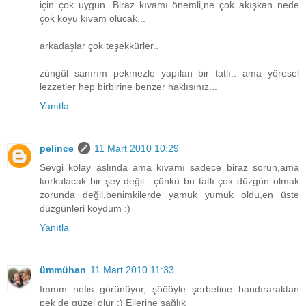
için çok uygun. Biraz kıvamı önemli,ne çok akışkan nede
çok koyu kıvam olucak...
arkadaşlar çok teşekkürler..
züngül sanırım pekmezle yapılan bir tatlı.. ama yöresel
lezzetler hep birbirine benzer haklısınız...
Yanıtla
pelince
11 Mart 2010 10:29
Sevgi kolay aslında ama kıvamı sadece biraz sorun,ama
korkulacak bir şey değil.. çünkü bu tatlı çok düzgün olmak
zorunda değil,benimkilerde yamuk yumuk oldu,en üste
düzgünleri koydum :)
Yanıtla
ümmühan
11 Mart 2010 11:33
Immm nefis görünüyor, şöööyle şerbetine bandıraraktan
pek de güzel olur :) Ellerine sağlık