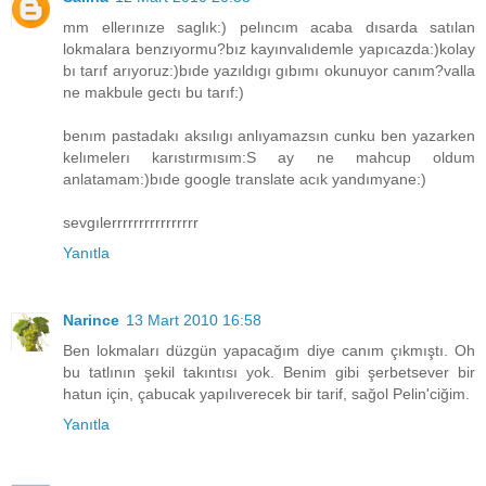
mm ellerınıze saglık:) pelıncım acaba dısarda satılan
lokmalara benzıyormu?bız kayınvalıdemle yapıcazda:)kolay
bı tarıf arıyoruz:)bıde yazıldıgı gıbımı okunuyor canım?valla
ne makbule gectı bu tarıf:)
benım pastadakı aksılıgı anlıyamazsın cunku ben yazarken
kelımelerı karıstırmısım:S ay ne mahcup oldum
anlatamam:)bıde google translate acık yandımyane:)
sevgılerrrrrrrrrrrrrrrr
Yanıtla
Narince
13 Mart 2010 16:58
Ben lokmaları düzgün yapacağım diye canım çıkmıştı. Oh
bu tatlının şekil takıntısı yok. Benim gibi şerbetsever bir
hatun için, çabucak yapılıverecek bir tarif, sağol Pelin'ciğim.
Yanıtla