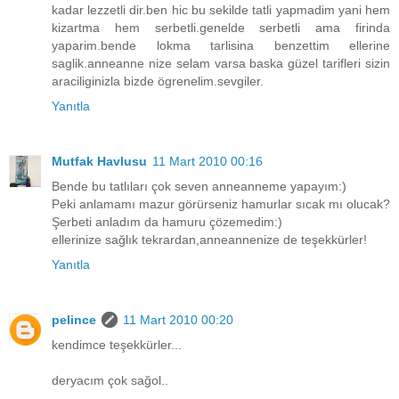
kadar lezzetli dir.ben hic bu sekilde tatli yapmadim yani hem
kizartma hem serbetli.genelde serbetli ama firinda
yaparim.bende lokma tarlisina benzettim ellerine
saglik.anneanne nize selam varsa baska güzel tarifleri sizin
araciliginizla bizde ögrenelim.sevgiler.
Yanıtla
Mutfak Havlusu
11 Mart 2010 00:16
Bende bu tatlıları çok seven anneanneme yapayım:)
Peki anlamamı mazur görürseniz hamurlar sıcak mı olucak?
Şerbeti anladım da hamuru çözemedim:)
ellerinize sağlık tekrardan,anneannenize de teşekkürler!
Yanıtla
pelince
11 Mart 2010 00:20
kendimce teşekkürler...
deryacım çok sağol..