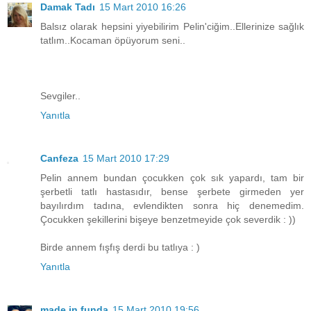
Damak Tadı
15 Mart 2010 16:26
Balsız olarak hepsini yiyebilirim Pelin'ciğim..Ellerinize sağlık
tatlım..Kocaman öpüyorum seni..
Sevgiler..
Yanıtla
Canfeza
15 Mart 2010 17:29
Pelin annem bundan çocukken çok sık yapardı, tam bir
şerbetli tatlı hastasıdır, bense şerbete girmeden yer
bayılırdım tadına, evlendikten sonra hiç denemedim.
Çocukken şekillerini bişeye benzetmeyide çok severdik : ))
Birde annem fışfış derdi bu tatlıya : )
Yanıtla
made in funda
15 Mart 2010 19:56