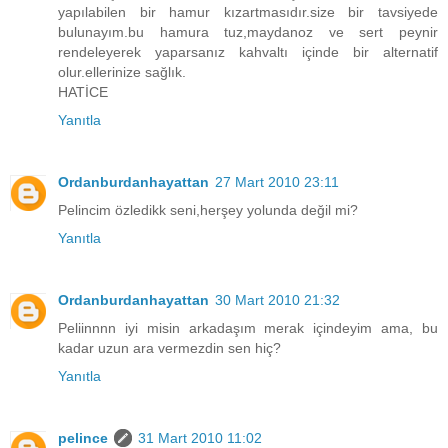
yapılabilen bir hamur kızartmasıdır.size bir tavsiyede
bulunayım.bu hamura tuz,maydanoz ve sert peynir
rendeleyerek yaparsanız kahvaltı içinde bir alternatif
olur.ellerinize sağlık.
HATİCE
Yanıtla
Ordanburdanhayattan
27 Mart 2010 23:11
Pelincim özledikk seni,herşey yolunda değil mi?
Yanıtla
Ordanburdanhayattan
30 Mart 2010 21:32
Peliinnnn iyi misin arkadaşım merak içindeyim ama, bu
kadar uzun ara vermezdin sen hiç?
Yanıtla
pelince
31 Mart 2010 11:02