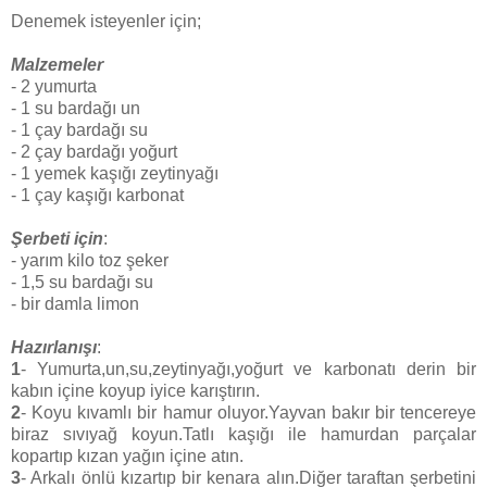
Denemek isteyenler için;
Malzemeler
- 2 yumurta
- 1 su bardağı un
- 1 çay bardağı su
- 2 çay bardağı yoğurt
- 1 yemek kaşığı zeytinyağı
- 1 çay kaşığı karbonat
Şerbeti için
:
- yarım kilo toz şeker
- 1,5 su bardağı su
- bir damla limon
Hazırlanışı
:
1
- Yumurta,un,su,zeytinyağı,yoğurt ve karbonatı derin bir
kabın içine koyup iyice karıştırın.
2
- Koyu kıvamlı bir hamur oluyor.Yayvan bakır bir tencereye
biraz sıvıyağ koyun.Tatlı kaşığı ile hamurdan parçalar
kopartıp kızan yağın içine atın.
3
- Arkalı önlü kızartıp bir kenara alın.Diğer taraftan şerbetini