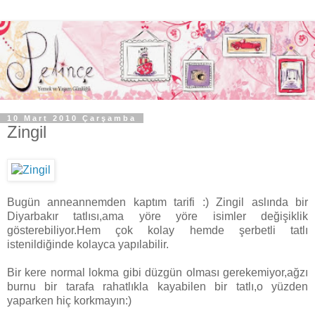
10 Mart 2010 Çarşamba
Zingil
Bugün anneannemden kaptım tarifi :) Zingil aslında bir
Diyarbakır tatlısı,ama yöre yöre isimler değişiklik
gösterebiliyor.Hem çok kolay hemde şerbetli tatlı
istenildiğinde kolayca yapılabilir.
Bir kere normal lokma gibi düzgün olması gerekemiyor,ağzı
burnu bir tarafa rahatlıkla kayabilen bir tatlı,o yüzden
yaparken hiç korkmayın:)