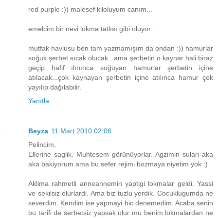
red purple :)) malesef kiloluyum canım...
emelcim bir nevi lokma tatlısı gibi oluyor..
mutfak havlusu ben tam yazmamışım da ondan :)) hamurlar
soğuk şerbet sıcak olucak.. ama şerbetin o kaynar hali biraz
geçip hafif ılınınca soğuyan hamurlar şerbetin içine
atılacak...çok kaynayan şerbetin içine atılınca hamur çok
yayılıp dağılabilir.
Yanıtla
Beyza
11 Mart 2010 02:06
Pelincim,
Ellerine saglik. Muhtesem görünüyorlar. Agzimin sulari aka
aka bakiyorum ama bu sefer rejimi bozmaya niyetim yok :)
Aklima rahmetli anneannemin yaptigi lokmalar geldi. Yassi
ve sekilsiz olurlardi. Ama biz tuzlu yerdik. Cocuklugumda ne
severdim. Kendim ise yapmayi hic denemedim. Acaba senin
bu tarifi de serbetsiz yapsak olur mu benim lokmalardan ne