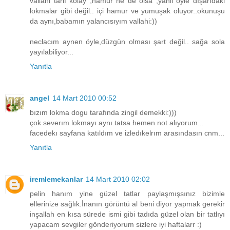
vallahi tarif kolay ,hamur ne de olsa ,yanii öyle dışarıdaki
lokmalar gibi değil.. içi hamur ve yumuşak oluyor..okunuşu
da aynı,babamın yalancısıyım vallahi:))
neclacım aynen öyle,düzgün olması şart değil.. sağa sola
yayılabiliyor...
Yanıtla
angel
14 Mart 2010 00:52
bızım lokma dogu tarafında zingil demekki:)))
çok severım lokmayı aynı tatsa hemen not alıyorum...
facedekı sayfana katıldım ve izledıkelrım arasındasın cnm...
Yanıtla
iremlemekanlar
14 Mart 2010 02:02
pelin hanım yine güzel tatlar paylaşmışsınız bizimle
ellerinize sağlık.İnanın görüntü al beni diyor yapmak gerekir
inşallah en kısa sürede ismi gibi tadıda güzel olan bir tatlıyı
yapacam sevgiler gönderiyorum sizlere iyi haftalarr :)