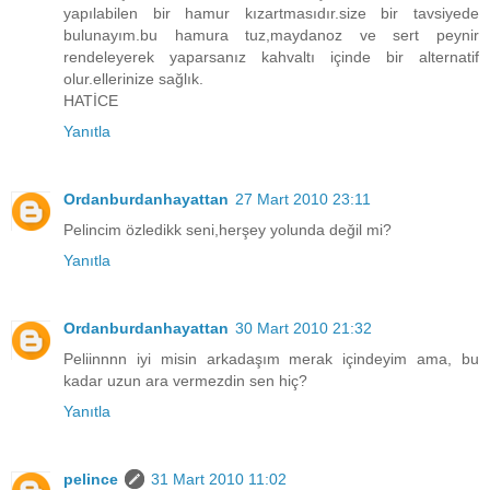
yapılabilen bir hamur kızartmasıdır.size bir tavsiyede
bulunayım.bu hamura tuz,maydanoz ve sert peynir
rendeleyerek yaparsanız kahvaltı içinde bir alternatif
olur.ellerinize sağlık.
HATİCE
Yanıtla
Ordanburdanhayattan
27 Mart 2010 23:11
Pelincim özledikk seni,herşey yolunda değil mi?
Yanıtla
Ordanburdanhayattan
30 Mart 2010 21:32
Peliinnnn iyi misin arkadaşım merak içindeyim ama, bu
kadar uzun ara vermezdin sen hiç?
Yanıtla
pelince
31 Mart 2010 11:02