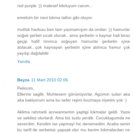
red purple :)) malesef kiloluyum canım...
emelcim bir nevi lokma tatlısı gibi oluyor..
mutfak havlusu ben tam yazmamışım da ondan :)) hamurlar
soğuk şerbet sıcak olucak.. ama şerbetin o kaynar hali biraz
geçip hafif ılınınca soğuyan hamurlar şerbetin içine
atılacak...çok kaynayan şerbetin içine atılınca hamur çok
yayılıp dağılabilir.
Yanıtla
Beyza
11 Mart 2010 02:06
Pelincim,
Ellerine saglik. Muhtesem görünüyorlar. Agzimin sulari aka
aka bakiyorum ama bu sefer rejimi bozmaya niyetim yok :)
Aklima rahmetli anneannemin yaptigi lokmalar geldi. Yassi
ve sekilsiz olurlardi. Ama biz tuzlu yerdik. Cocuklugumda ne
severdim. Kendim ise yapmayi hic denemedim. Acaba senin
bu tarifi de serbetsiz yapsak olur mu benim lokmalardan ne