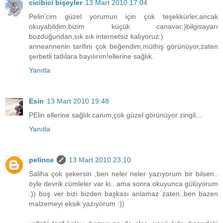
cicibici bişeyler
13 Mart 2010 17:04
Pelin'cim güzel yorumun için çok teşekkürler,ancak
okuyabildim,bizim küçük canavar:)bilgisayarı
bozduğundan,sık sık internetsiz kalıyoruz:)
anneannenin tarifini çok beğendim,müthiş görünüyor,zaten
şerbetli tatlılara bayılırım!ellerine sağlık.
Yanıtla
Esin
13 Mart 2010 19:48
PElin ellerine sağlık canım,çok güzel görünüyor zingil...
Yanıtla
pelince
13 Mart 2010 23:10
Saliha çok şekersin ,ben neler neler yazıyorum bir bilsen..
öyle devrik cümleler var ki.. ama sonra okuyunca gülüyorum
:)) boş ver bizi bizden başkası anlamaz zaten..ben bazen
malzemeyi eksik yazıyorum :))