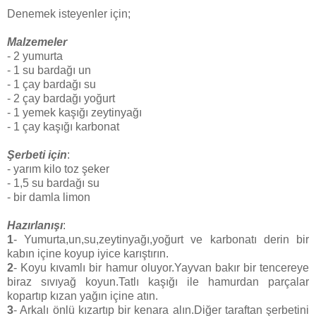
Denemek isteyenler için;
Malzemeler
- 2 yumurta
- 1 su bardağı un
- 1 çay bardağı su
- 2 çay bardağı yoğurt
- 1 yemek kaşığı zeytinyağı
- 1 çay kaşığı karbonat
Şerbeti için
:
- yarım kilo toz şeker
- 1,5 su bardağı su
- bir damla limon
Hazırlanışı
:
1
- Yumurta,un,su,zeytinyağı,yoğurt ve karbonatı derin bir
kabın içine koyup iyice karıştırın.
2
- Koyu kıvamlı bir hamur oluyor.Yayvan bakır bir tencereye
biraz sıvıyağ koyun.Tatlı kaşığı ile hamurdan parçalar
kopartıp kızan yağın içine atın.
3
- Arkalı önlü kızartıp bir kenara alın.Diğer taraftan şerbetini