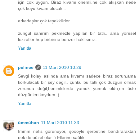
için çok uygun. Biraz kıvamı önemli,ne çok akışkan nede
çok koyu kıvam olucak...
arkadaşlar çok teşekkürler..
züngül sanırım pekmezle yapılan bir tatlı.. ama yöresel
lezzetler hep birbirine benzer haklısınız...
Yanıtla
pelince
11 Mart 2010 10:29
Sevgi kolay aslında ama kıvamı sadece biraz sorun,ama
korkulacak bir şey değil.. çünkü bu tatlı çok düzgün olmak
zorunda değil,benimkilerde yamuk yumuk oldu,en üste
düzgünleri koydum :)
Yanıtla
ümmühan
11 Mart 2010 11:33
Immm nefis görünüyor, şöööyle şerbetine bandıraraktan
pek de güzel olur :) Ellerine sağlık