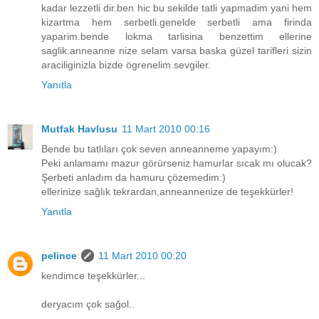
kadar lezzetli dir.ben hic bu sekilde tatli yapmadim yani hem
kizartma hem serbetli.genelde serbetli ama firinda
yaparim.bende lokma tarlisina benzettim ellerine
saglik.anneanne nize selam varsa baska güzel tarifleri sizin
araciliginizla bizde ögrenelim.sevgiler.
Yanıtla
Mutfak Havlusu
11 Mart 2010 00:16
Bende bu tatlıları çok seven anneanneme yapayım:)
Peki anlamamı mazur görürseniz hamurlar sıcak mı olucak?
Şerbeti anladım da hamuru çözemedim:)
ellerinize sağlık tekrardan,anneannenize de teşekkürler!
Yanıtla
pelince
11 Mart 2010 00:20
kendimce teşekkürler...
deryacım çok sağol..