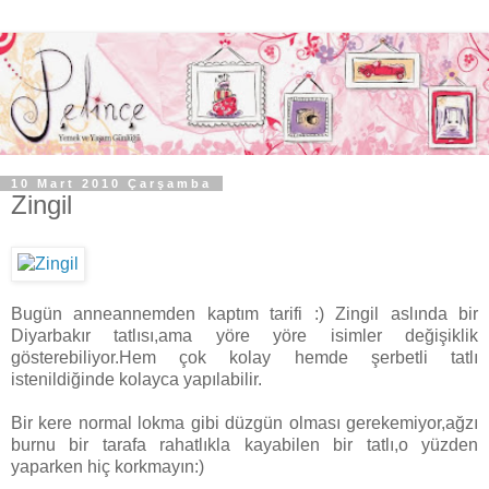
10 Mart 2010 Çarşamba
Zingil
Bugün anneannemden kaptım tarifi :) Zingil aslında bir
Diyarbakır tatlısı,ama yöre yöre isimler değişiklik
gösterebiliyor.Hem çok kolay hemde şerbetli tatlı
istenildiğinde kolayca yapılabilir.
Bir kere normal lokma gibi düzgün olması gerekemiyor,ağzı
burnu bir tarafa rahatlıkla kayabilen bir tatlı,o yüzden
yaparken hiç korkmayın:)