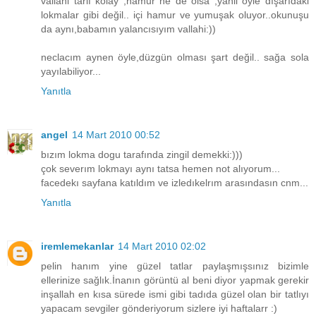
vallahi tarif kolay ,hamur ne de olsa ,yanii öyle dışarıdaki
lokmalar gibi değil.. içi hamur ve yumuşak oluyor..okunuşu
da aynı,babamın yalancısıyım vallahi:))
neclacım aynen öyle,düzgün olması şart değil.. sağa sola
yayılabiliyor...
Yanıtla
angel
14 Mart 2010 00:52
bızım lokma dogu tarafında zingil demekki:)))
çok severım lokmayı aynı tatsa hemen not alıyorum...
facedekı sayfana katıldım ve izledıkelrım arasındasın cnm...
Yanıtla
iremlemekanlar
14 Mart 2010 02:02
pelin hanım yine güzel tatlar paylaşmışsınız bizimle
ellerinize sağlık.İnanın görüntü al beni diyor yapmak gerekir
inşallah en kısa sürede ismi gibi tadıda güzel olan bir tatlıyı
yapacam sevgiler gönderiyorum sizlere iyi haftalarr :)