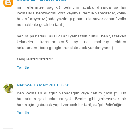
mm ellerınıze saglık:) pelıncım acaba dısarda satılan
lokmalara benzıyormu?bız kayınvalıdemle yapıcazda:)kolay
bı tarıf arıyoruz:)bıde yazıldıgı gıbımı okunuyor canım?valla
ne makbule gectı bu tarıf:)
benım pastadakı aksılıgı anlıyamazsın cunku ben yazarken
kelımelerı karıstırmısım:S ay ne mahcup oldum
anlatamam:)bıde google translate acık yandımyane:)
sevgılerrrrrrrrrrrrrrrr
Yanıtla
Narince
13 Mart 2010 16:58
Ben lokmaları düzgün yapacağım diye canım çıkmıştı. Oh
bu tatlının şekil takıntısı yok. Benim gibi şerbetsever bir
hatun için, çabucak yapılıverecek bir tarif, sağol Pelin'ciğim.
Yanıtla