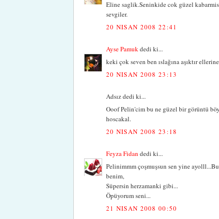
Eline saglik.Seninkide cok güzel kabarmis
sevgiler.
20 NISAN 2008 22:41
Ayse Pamuk
dedi ki...
keki çok seven ben ıslağına aşıktır elleri
20 NISAN 2008 23:13
Adsız dedi ki...
Ooof Pelin'cim bu ne güzel bir görüntü böy
hoscakal.
20 NISAN 2008 23:18
Feyza Fidan
dedi ki...
Pelinimmm çoşmuşsun sen yine ayolll...Buzlu
benim,
Süpersin herzamanki gibi...
Öpüyorum seni...
21 NISAN 2008 00:50