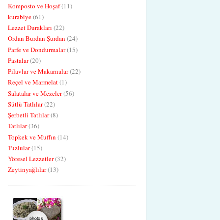
Komposto ve Hoşaf
(11)
kurabiye
(61)
Lezzet Durakları
(22)
Ordan Burdan Şurdan
(24)
Parfe ve Dondurmalar
(15)
Pastalar
(20)
Pilavlar ve Makarnalar
(22)
Reçel ve Marmelat
(1)
Salatalar ve Mezeler
(56)
Sütlü Tatlılar
(22)
Şerbetli Tatlılar
(8)
Tatlılar
(36)
Topkek ve Muffın
(14)
Tuzlular
(15)
Yöresel Lezzetler
(32)
Zeytinyağlılar
(13)