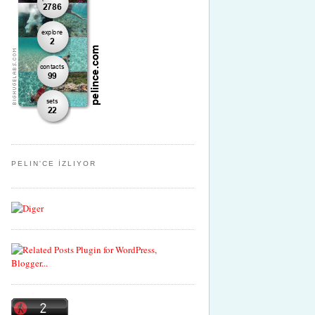
PELIN'CE İZLIYOR