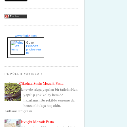
www.
flick
r
.com
Go to
Pelince's
photostrea
m
POPÜLER YAYINLAR
Çikolata Soslu Mozaik Pasta
Her evde sıkça yapılan bir tatlıdır.Hem
yapılışı çok kolay hem de
hazırlanışı.Bu şekilde sunumu da
bence oldukça hoş oldu.
Kutlamalar için m...
Havuçlu Mozaik Pasta