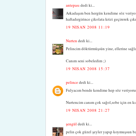
antepası
dedi ki...
Arkadaşım ben hergün kendime söz veriyo
haftadırgirince çikolata krizi geçirerek çı
19 NISAN 2008 11:19
Nurten
dedi ki...
Pelincim döktürmüşsün yine, ellerine sağlı
Canım seni sobeledim ;)
19 NISAN 2008 15:37
pelince
dedi ki...
Fulyacım bende kendime hep söz veriyor
Nurtencim canım çok sağol,sobe için en 
19 NISAN 2008 21:27
şengül
dedi ki...
pelin çok güzel şeyler yapıp koymuşsun ba