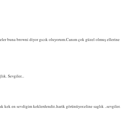
eler buna browni diyor gıcık oluyorum.Canım çok güzel olmuş ellerine
ık. Sevgiler...
lak kek en sevdigim keklerdendir..harik görünüyor.eline saglık ..sevgiler.