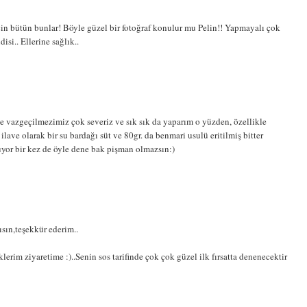
in bütün bunlar! Böyle güzel bir fotoğraf konulur mu Pelin!! Yapmayalı çok
isi.. Ellerine sağlık..
e vazgeçilmezimiz çok severiz ve sık sık da yaparım o yüzden, özellikle
ilave olarak bir su bardağı süt ve 80gr. da benmari usulü eritilmiş bitter
uyor bir kez de öyle dene bak pişman olmazsın:)
ısın,teşekkür ederim..
im ziyaretime :)..Senin sos tarifinde çok çok güzel ilk fırsatta denenecektir