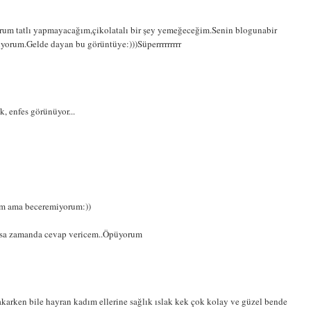
rum tatlı yapmayacağım,çikolatalı bir şey yemeğeceğim.Senin blogunabir
kıyorum.Gelde dayan bu görüntüye:)))Süperrrrrrrrr
k, enfes görünüyor...
um ama beceremiyorum:))
kısa zamanda cevap vericem..Öpüyorum
karken bile hayran kadım ellerine sağlık ıslak kek çok kolay ve güzel bende