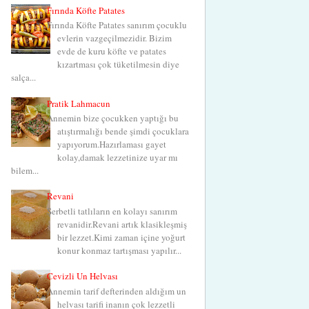
Fırında Köfte Patates
Fırında Köfte Patates sanırım çocuklu
evlerin vazgeçilmezidir. Bizim
evde de kuru köfte ve patates
kızartması çok tüketilmesin diye
salça...
Pratik Lahmacun
Annemin bize çocukken yaptığı bu
atıştırmalığı bende şimdi çocuklara
yapıyorum.Hazırlaması gayet
kolay,damak lezzetinize uyar mı
bilem...
Revani
Şerbetli tatlıların en kolayı sanırım
revanidir.Revani artık klasikleşmiş
bir lezzet.Kimi zaman içine yoğurt
konur konmaz tartışması yapılır...
Cevizli Un Helvası
Annemin tarif defterinden aldığım un
helvası tarifi inanın çok lezzetli