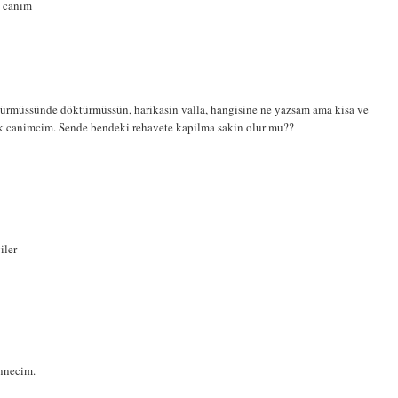
k canım
türmüssünde döktürmüssün, harikasin valla, hangisine ne yazsam ama kisa ve
lik canimcim. Sende bendeki rehavete kapilma sakin olur mu??
iler
annecim.