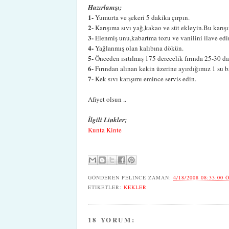
Hazırlanışı;
1-
Yumurta ve şekeri 5 dakika çırpın.
2-
Karışıma sıvı yağ,kakao ve süt ekleyin.Bu karışı
3-
Elenmiş unu,kabartma tozu ve vanilini ilave edi
4-
Yağlanmış olan kalıbına dökün.
5-
Önceden ısıtılmış 175 derecelik fırında 25-30 dak
6-
Fırından alınan kekin üzerine ayırdığımız 1 su b
7-
Kek sıvı karışımı emince servis edin.
Afiyet olsun ..
İlgili Linkler;
Kunta Kinte
GÖNDEREN
PELINCE
ZAMAN:
4/18/2008 08:33:00 
ETIKETLER:
KEKLER
18 YORUM: