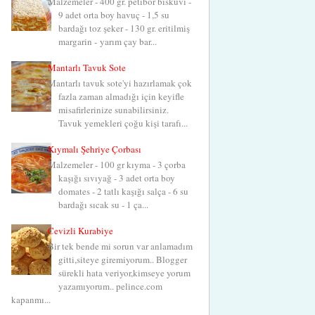
Malzemeler - 400 gr. petibör bisküvi -
9 adet orta boy havuç - 1,5 su
bardağı toz şeker - 130 gr. eritilmiş
margarin - yarım çay bar...
Mantarlı Tavuk Sote
Mantarlı tavuk sote'yi hazırlamak çok
fazla zaman almadığı için keyifle
misafirlerinize sunabilirsiniz.
Tavuk yemekleri çoğu kişi tarafı...
Kıymalı Şehriye Çorbası
Malzemeler - 100 gr kıyma - 3 çorba
kaşığı sıvıyağ - 3 adet orta boy
domates - 2 tatlı kaşığı salça - 6 su
bardağı sıcak su - 1 ça...
Cevizli Kurabiye
Bir tek bende mi sorun var anlamadım
gitti,siteye giremiyorum.. Blogger
sürekli hata veriyor,kimseye yorum
yazamıyorum.. pelince.com
kapanmı...