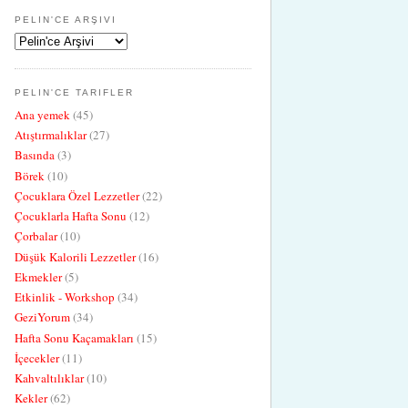
PELIN'CE ARŞIVI
PELIN'CE TARIFLER
Ana yemek
(45)
Atıştırmalıklar
(27)
Basında
(3)
Börek
(10)
Çocuklara Özel Lezzetler
(22)
Çocuklarla Hafta Sonu
(12)
Çorbalar
(10)
Düşük Kalorili Lezzetler
(16)
Ekmekler
(5)
Etkinlik - Workshop
(34)
GeziYorum
(34)
Hafta Sonu Kaçamakları
(15)
İçecekler
(11)
Kahvaltılıklar
(10)
Kekler
(62)