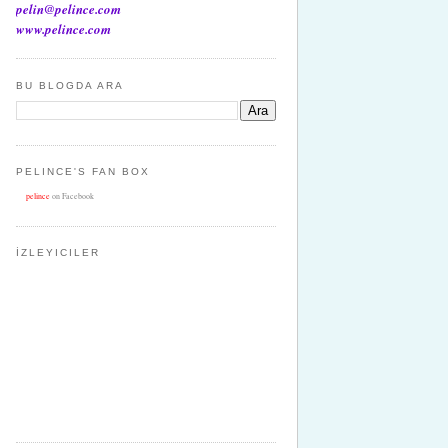
pelin@pelince.com
www.pelince.com
BU BLOGDA ARA
PELINCE'S FAN BOX
pelince
on Facebook
İZLEYICILER