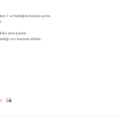
mın 1 su bardağını kenara ayırın.
n.
ika arası pişirin.
ardağı sıvı karışımı dökün.
ÖS