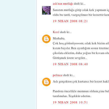
aslı'nın mutfağı
dedi ki...
Sanırım mutfağa girip ıslak kek yapmam iç
oldu bu tarifi, vazgeçilmez bir lezzettir kend
19 NISAN 2008 08:21
Kızıl
dedi ki...
Merhaba.
Çok hoş görünüyooorrr, ıslak kek bizim ail
kızım bayılır. Ben ayırdığım sosun üzerine 
çikolata eklerim, daha yoğun bir kıvam ol
Görüşmek üzere sevgiler...
19 NISAN 2008 08:40
pelince
dedi ki...
Aslı gerçekten çok kurtarıcı bir lezzet hakl
Pandora öncelikle memnun oldum,yine bekler
tarafımdan..Teşekkür ederim..
19 NISAN 2008 10:51