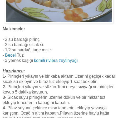
Malzemeler
- 2 su bardağı pirinç
- 2 su bardağı sıcak su
- 1/2 su bardağı tane mısır
-
Becel
Tuz
- 3 yemek kaşığı
komili riviera zeytinyağı
Hazırlanışı:
1
- Pirinçleri yıkayın ve bir kaba aktarın.Üzerini geçiçek kadar
sıcak su ekleyin ve biraz tuz ekleyip 1 saat bekletin.
2
- Pirinçleri yıkayın ve süzün.Tencereye sıvıyağı ve pirinçleri
koyup 5 dakika kavurun.
3
- Sıcak suyu pirinçlerin üzerine dökün ve bir miktar tuz
ekleyip tencerenin kapağını kapatın.
4
- Pilav suyunu çekince mısır tanelerini ekleyip yavaşça
karıştırın. Ocağın altını kapatın.Pilavın üzerine havlu kağıt