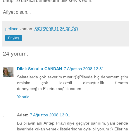
örtüp 10 dakika demlendirin.Ilık servis edin..
Afiyet olsun...
pelince
zaman:
8/07/2008 11:26:00 ÖÖ
Paylaş
24 yorum:
Dilek Sokullu CANDAN
7 Ağustos 2008 12:31
Salatalarda çok severim mısırı:)))Pilavda hiç denememiştim
eminim çok lezzetli olmuştur.İlk fırsatta
deneyeceğim.Ellerine sağlık canım......
Yanıtla
Adsız
7 Ağustos 2008 13:01
Bu pilavın adı Antep Pilavı diye geçiyor sanırım, yani bende
işyerinde çıkan yemek listelerindne öyle biliyorum :) Ellerine