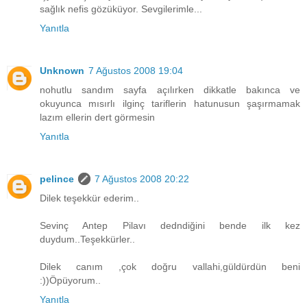
sağlık nefis gözüküyor. Sevgilerimle...
Yanıtla
Unknown
7 Ağustos 2008 19:04
nohutlu sandım sayfa açılırken dikkatle bakınca ve
okuyunca mısırlı ilginç tariflerin hatunusun şaşırmamak
lazım ellerin dert görmesin
Yanıtla
pelince
7 Ağustos 2008 20:22
Dilek teşekkür ederim..
Sevinç Antep Pilavı dedndiğini bende ilk kez
duydum..Teşekkürler..
Dilek canım ,çok doğru vallahi,güldürdün beni
:))Öpüyorum..
Yanıtla