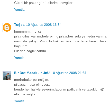
Güzel bir pazar günü dilerim...sevgiler...
Yanıtla
Tuğba
10 Ağustos 2008 16:34
hıımmmm...nefiss..
pilav gibisi var mı,hele pirinç pilavı,her sulu yemeğin yanına
nasıl da yakışır.Mis gibi kokusu üzerinde tane tane pilava
bayılırım.
Ellerine sağlık canım.
Yanıtla
Bir Dut Masalı - nUnU
10 Ağustos 2008 21:31
merhabalar pelinciğim,
pilavsız masa olmuyor..
bende her haliyle severim,favorim patlıcanlı ve tavuklu :))))
ellerine sağlık..
Yanıtla