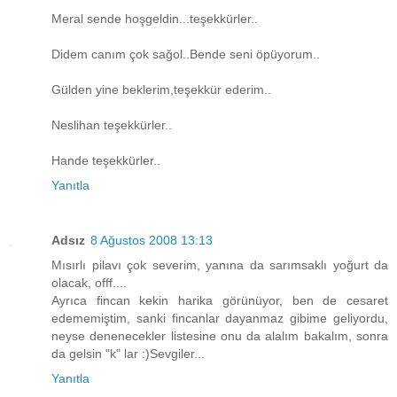
Meral sende hoşgeldin...teşekkürler..
Didem canım çok sağol..Bende seni öpüyorum..
Gülden yine beklerim,teşekkür ederim..
Neslihan teşekkürler..
Hande teşekkürler..
Yanıtla
Adsız
8 Ağustos 2008 13:13
Mısırlı pilavı çok severim, yanına da sarımsaklı yoğurt da
olacak, offf....
Ayrıca fincan kekin harika görünüyor, ben de cesaret
edememiştim, sanki fincanlar dayanmaz gibime geliyordu,
neyse denenecekler listesine onu da alalım bakalım, sonra
da gelsin "k" lar :)Sevgiler...
Yanıtla