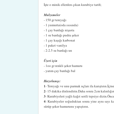
İşte o minik ellerden çıkan kurabiye tarifi;
Malzemeler
- 150 gr tereyağı
- 1 yumurta(oda ısısında)
- 1 çay bardağı nişasta
- 1 su bardağı pudra şeker
- 1 çay kaşığı karbonat
- 1 paket vanilya
- 2-2.5 su bardağı un
Üzeri için
- 1oo gr renkli şeker hamuru
- yarım çay bardağı bal
Hazırlanışı:
1
- Tereyağı ve unu parmak uçları ila karıştırın.İç
2
- 15 dakika dinlendirin.Daha sonra 2cm kalınlığınd
3
- Kurabiyeleri yağlı kağıt serili tepsiye dizin.Önc
4
- Kurabiyeler soğuduktan sonra yine aynı sayı ka
sürüp şeker hamurunu yapıştırın.