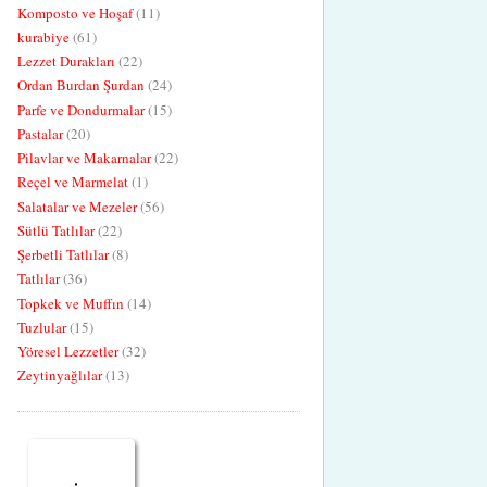
Komposto ve Hoşaf
(11)
kurabiye
(61)
Lezzet Durakları
(22)
Ordan Burdan Şurdan
(24)
Parfe ve Dondurmalar
(15)
Pastalar
(20)
Pilavlar ve Makarnalar
(22)
Reçel ve Marmelat
(1)
Salatalar ve Mezeler
(56)
Sütlü Tatlılar
(22)
Şerbetli Tatlılar
(8)
Tatlılar
(36)
Topkek ve Muffın
(14)
Tuzlular
(15)
Yöresel Lezzetler
(32)
Zeytinyağlılar
(13)