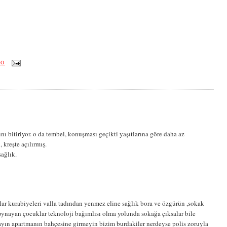
ÖÖ
 bitiriyor. o da tembel, konuşması geçikti yaşıtlarına göre daha az
 kreşte açılırmış.
sağlık.
lar kurabiyeleri valla tadından yenmez eline sağlık bora ve özgürün ,sokak
 oynayan çocuklar teknoloji bağımlısı olma yolunda sokağa çıksalar bile
ın apartmanın bahçesine girmeyin bizim burdakiler nerdeyse polis zoruyla