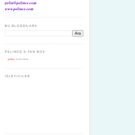
pelin@pelince.com
www.pelince.com
BU BLOGDA ARA
PELINCE'S FAN BOX
pelince
on Facebook
İZLEYICILER