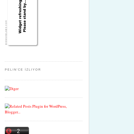
PELIN'CE İZLIYOR