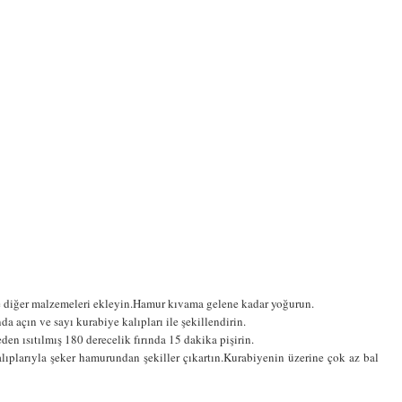
ine diğer malzemeleri ekleyin.Hamur kıvama gelene kadar yoğurun.
a açın ve sayı kurabiye kalıpları ile şekillendirin.
eden ısıtılmış 180 derecelik fırında 15 dakika pişirin.
lıplarıyla şeker hamurundan şekiller çıkartın.Kurabiyenin üzerine çok az bal