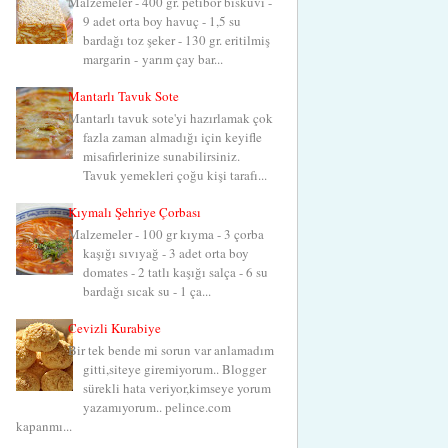
Malzemeler - 400 gr. petibör bisküvi -
9 adet orta boy havuç - 1,5 su
bardağı toz şeker - 130 gr. eritilmiş
margarin - yarım çay bar...
Mantarlı Tavuk Sote
Mantarlı tavuk sote'yi hazırlamak çok
fazla zaman almadığı için keyifle
misafirlerinize sunabilirsiniz.
Tavuk yemekleri çoğu kişi tarafı...
Kıymalı Şehriye Çorbası
Malzemeler - 100 gr kıyma - 3 çorba
kaşığı sıvıyağ - 3 adet orta boy
domates - 2 tatlı kaşığı salça - 6 su
bardağı sıcak su - 1 ça...
Cevizli Kurabiye
Bir tek bende mi sorun var anlamadım
gitti,siteye giremiyorum.. Blogger
sürekli hata veriyor,kimseye yorum
yazamıyorum.. pelince.com
kapanmı...