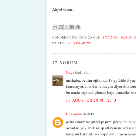
Afiyet olsun.
GÖNDEREN
PELINCE
ZAMAN:
8/15/2008 10:59:00 
ETIKETLER:
KURABIYE
27 YORUM:
Gaye
dedi ki...
merhaba, benim oğlumda 17 eylülde 3 yaşını
konuşuyor. ama dert etmeyin diyor doktoru,
bu arada sayı kalıplarına bayıldım.elinize 
15 AĞUSTOS 2008 12:43
Unknown
dedi ki...
pelin canım ne güzel pişirmişler yumurcak
oyunları yok artık ne ip atlayan ne seksek
hoşgörü kalmadı ses yapmayın top oynamay