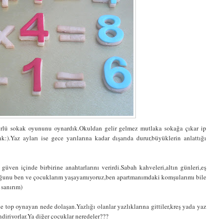
rlü sokak oyununu oynardık.Okuldan gelir gelmez mutlaka sokağa çıkar ip
:).Yaz ayları ise gece yarılarına kadar dışarıda durur,büyüklerin anlattığı
güven içinde birbirine anahtarlarını verirdi.Sabah kahveleri,altın günleri,eş
 çoğunu ben ve çocuklarım yaşayamıyoruz,ben apartmanımdaki komşularımı bile
 sanırım)
e top oynayan nede dolaşan.Yazlığı olanlar yazlıklarına gittiler,kreş yada yaz
ndiriyorlar.Ya diğer çocuklar neredeler???