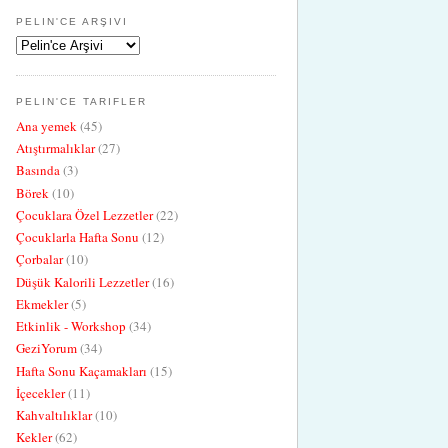
PELIN'CE ARŞIVI
PELIN'CE TARIFLER
Ana yemek
(45)
Atıştırmalıklar
(27)
Basında
(3)
Börek
(10)
Çocuklara Özel Lezzetler
(22)
Çocuklarla Hafta Sonu
(12)
Çorbalar
(10)
Düşük Kalorili Lezzetler
(16)
Ekmekler
(5)
Etkinlik - Workshop
(34)
GeziYorum
(34)
Hafta Sonu Kaçamakları
(15)
İçecekler
(11)
Kahvaltılıklar
(10)
Kekler
(62)