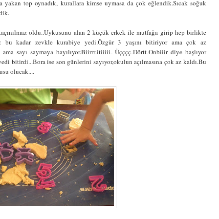
nda yakan top oynadık, kurallara kimse uymasa da çok eğlendik.Sıcak soğuk
dik.
çınılmaz oldu..Uykusunu alan 2 küçük erkek ile mutfağa girip hep birlikte
kez bu kadar zevkle kurabiye yedi.Özgür 3 yaşını bitiriyor ama çok az
 ama sayı saymaya bayılıyor.Biirrr-itiiiii- Üçççç-Dörtt-Onbiiir diye başlıyor
di bitirdi...Bora ise son günlerini sayıyor,okulun açılmasına çok az kaldı.Bu
su olucak....