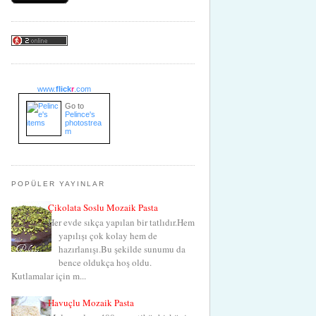
www.
flick
r
.com
Go to
Pelince's
photostrea
m
POPÜLER YAYINLAR
Çikolata Soslu Mozaik Pasta
Her evde sıkça yapılan bir tatlıdır.Hem
yapılışı çok kolay hem de
hazırlanışı.Bu şekilde sunumu da
bence oldukça hoş oldu.
Kutlamalar için m...
Havuçlu Mozaik Pasta