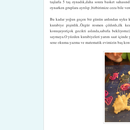
taşlarla 5 taş oynadık,daha sonra basket sahası
oynarken gruplara ayrılıp ,birbirimize ceza bile ver
Bu kadar yoğun geçen bir günün ardından uyku ka
kurabiye pişirdik..Özgür resmen çıldırdı,ilk 
konuşuyor(çok gecikti aslında,sabırla bekliyoruz)
saymaya.O yüzden kurabiyeleri yarım saat içinde ye
sene okuma-yazma ve matematik evimizin baş konu