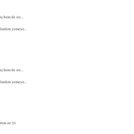
ş hem de siz...
lardım yemeye...
ş hem de siz...
lardım yemeye...
ım az:)))