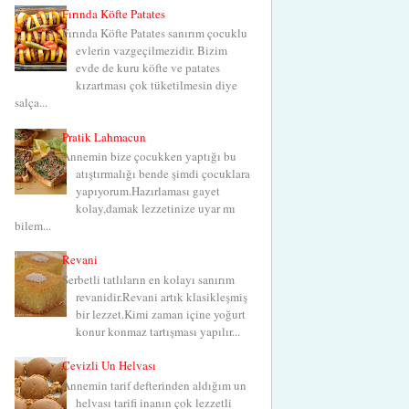
Fırında Köfte Patates
Fırında Köfte Patates sanırım çocuklu
evlerin vazgeçilmezidir. Bizim
evde de kuru köfte ve patates
kızartması çok tüketilmesin diye
salça...
Pratik Lahmacun
Annemin bize çocukken yaptığı bu
atıştırmalığı bende şimdi çocuklara
yapıyorum.Hazırlaması gayet
kolay,damak lezzetinize uyar mı
bilem...
Revani
Şerbetli tatlıların en kolayı sanırım
revanidir.Revani artık klasikleşmiş
bir lezzet.Kimi zaman içine yoğurt
konur konmaz tartışması yapılır...
Cevizli Un Helvası
Annemin tarif defterinden aldığım un
helvası tarifi inanın çok lezzetli