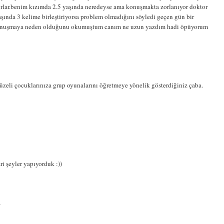
orlar.benim kızımda 2.5 yaşında neredeyse ama konuşmakta zorlanıyor doktor
şında 3 kelime birleştiriyorsa problem olmadığını söyledi geçen gün bir
 konuşmaya neden olduğunu okumuştum canım ne uzun yazdım hadi öpüyorum
üzeli çocuklarınıza grup oyunalarını öğretmeye yönelik gösterdiğiniz çaba.
ari şeyler yapıyorduk :))
}