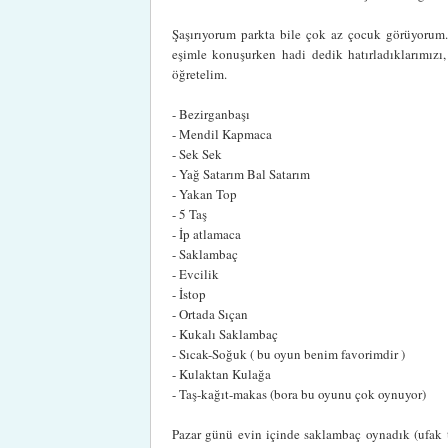
Şaşırıyorum parkta bile çok az çocuk görüyorum.
eşimle konuşurken hadi dedik hatırladıklarımızı,
öğretelim.
- Bezirganbaşı
- Mendil Kapmaca
- Sek Sek
- Yağ Satarım Bal Satarım
- Yakan Top
- 5 Taş
- İp atlamaca
- Saklambaç
- Evcilik
- İstop
- Ortada Sıçan
- Kukalı Saklambaç
- Sıcak-Soğuk ( bu oyun benim favorimdir )
- Kulaktan Kulağa
- Taş-kağıt-makas (bora bu oyunu çok oynuyor)
Pazar günü evin içinde saklambaç oynadık (ufak te