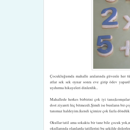
Çocukluğumda mahalle aralarında güvenle her tü
atlar sek sek oynar sonra eve girip ödev yapardık
uydurma hikayeleri dinlerdik..
Mahallede herkes birbirini çok iyi tanır,komşular 
dost ziyareti hiç bitmezdi.Şimdi ise bunların bir
tanımaz haldeyim.(kendi içimize çok fazla döndük
Okullar tatil ama sokakta bir tane bile çocuk yok,n
okullarında olanlarda tatillerini bu şekilde değerle