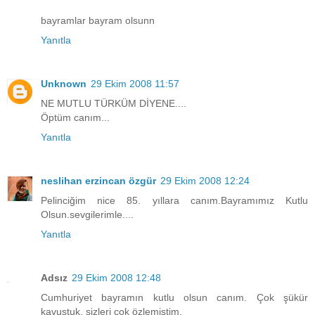
bayramlar bayram olsunn
Yanıtla
Unknown
29 Ekim 2008 11:57
NE MUTLU TÜRKÜM DİYENE....
Öptüm canım...
Yanıtla
neslihan erzincan özgür
29 Ekim 2008 12:24
Pelinciğim nice 85. yıllara canım.Bayramımız Kutlu
Olsun.sevgilerimle....
Yanıtla
Adsız
29 Ekim 2008 12:48
Cumhuriyet bayramın kutlu olsun canım. Çok şükür
kavuştuk, sizleri çok özlemiştim.