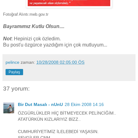
Fotoğraf Alıntı:
meb.gov.tr
Bayramımız Kutlu Olsun....
Not
: Hepinizi çok özledim.
Bu post'u özgürce yazdığım için çok mutluyum...
pelince
zaman:
10/28/2008 02:05:00 ÖS
Paylaş
37 yorum:
Bir Dut Masalı - nUnU
28 Ekim 2008 14:16
ÖZGÜRLÜKLER HİÇ BİTMEYECEK PELİNCİĞİM..
ATATÜRKÜN KIZLARIYIZ BİZZ..
CUMHURİYETİMİZ İLELEBEDİ YAŞASIN.
SEVGİLER CNM