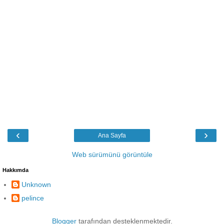
‹
›
Ana Sayfa
Web sürümünü görüntüle
Hakkımda
Unknown
pelince
Blogger
tarafından desteklenmektedir.