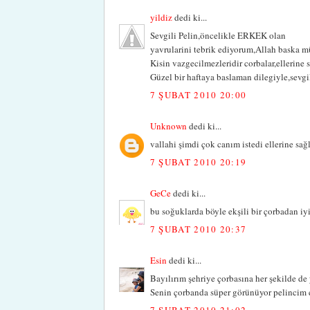
yildiz
dedi ki...
Sevgili Pelin,öncelikle ERKEK olan
yavrularini tebrik ediyorum,Allah baska mü
Kisin vazgecilmezleridir corbalar,ellerine s
Güzel bir haftaya baslaman dilegiyle,sevgil
7 ŞUBAT 2010 20:00
Unknown
dedi ki...
vallahi şimdi çok canım istedi ellerine sağ
7 ŞUBAT 2010 20:19
GeCe
dedi ki...
bu soğuklarda böyle ekşili bir çorbadan iy
7 ŞUBAT 2010 20:37
Esin
dedi ki...
Bayılırım şehriye çorbasına her şekilde de 
Senin çorbanda süper görünüyor pelincim el
7 ŞUBAT 2010 21:02