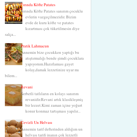
Fırında Köfte Patates
Fırında Köfte Patates sanırım çocuklu
evlerin vazgeçilmezidir. Bizim
evde de kuru köfte ve patates
kızartması çok tüketilmesin diye
salça...
Pratik Lahmacun
Annemin bize çocukken yaptığı bu
atıştırmalığı bende şimdi çocuklara
yapıyorum.Hazırlaması gayet
kolay,damak lezzetinize uyar mı
bilem...
Revani
Şerbetli tatlıların en kolayı sanırım
revanidir.Revani artık klasikleşmiş
bir lezzet.Kimi zaman içine yoğurt
konur konmaz tartışması yapılır...
Cevizli Un Helvası
Annemin tarif defterinden aldığım un
helvası tarifi inanın çok lezzetli