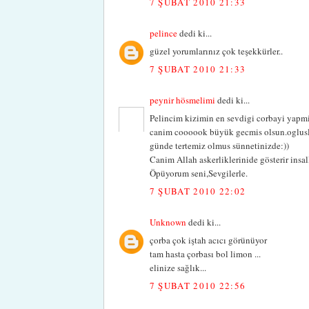
7 ŞUBAT 2010 21:33
pelince
dedi ki...
güzel yorumlarınız çok teşekkürler..
7 ŞUBAT 2010 21:33
peynir hösmelimi
dedi ki...
Pelincim kizimin en sevdigi corbayi yapmis
canim coooook büyük gecmis olsun.oglusla
günde tertemiz olmus sünnetinizde:))
Canim Allah askerliklerinide gösterir insal
Öpüyorum seni,Sevgilerle.
7 ŞUBAT 2010 22:02
Unknown
dedi ki...
çorba çok iştah acıcı görünüyor
tam hasta çorbası bol limon ...
elinize sağlık...
7 ŞUBAT 2010 22:56