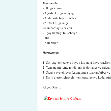
Malzemeler
- 100 gr kıyma
- 3 çorba kaşığı sıvıyağ
- 3 adet orta boy domates
- 2 tatlı kaşığı salça
- 6 su bardağı sıcak su
- 1 çay bardağı tel şehriye
- Tuz
- Karabiber
Hazırlanışı
:
1
- Sıvıyağı tencereye koyup kıymayı kavurun.Doma
2
- Tencerenin içine rendelenmiş domates ve salça
3
- Sıcak suyu ekleyin,kaynayınca tuz,karabiber ve t
4
- Kısık ateşte şehriyeler yumuşayıncaya kadar piş
Afiyet Olsun..