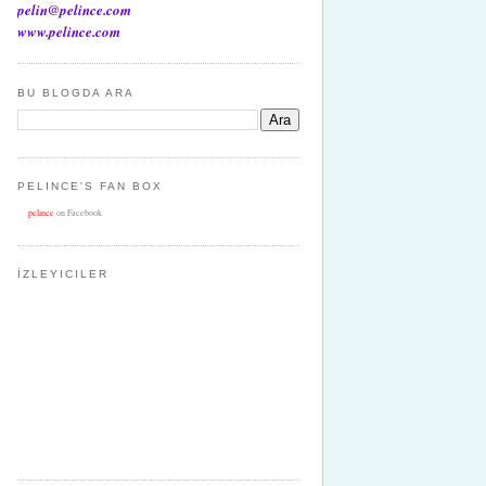
pelin@pelince.com
www.pelince.com
BU BLOGDA ARA
PELINCE'S FAN BOX
pelince
on Facebook
İZLEYICILER