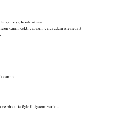
bu çorbayı, bende aksine..
rgün canım çekti yapasım geldi adam istemedi :(
.
lık canım
 ve bir dosta öyle ihtiyacım var ki..