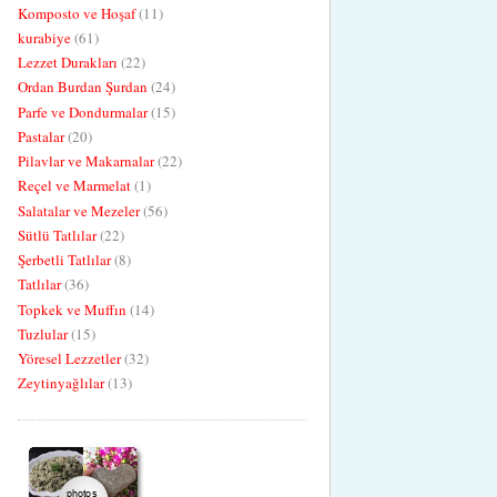
Komposto ve Hoşaf
(11)
kurabiye
(61)
Lezzet Durakları
(22)
Ordan Burdan Şurdan
(24)
Parfe ve Dondurmalar
(15)
Pastalar
(20)
Pilavlar ve Makarnalar
(22)
Reçel ve Marmelat
(1)
Salatalar ve Mezeler
(56)
Sütlü Tatlılar
(22)
Şerbetli Tatlılar
(8)
Tatlılar
(36)
Topkek ve Muffın
(14)
Tuzlular
(15)
Yöresel Lezzetler
(32)
Zeytinyağlılar
(13)