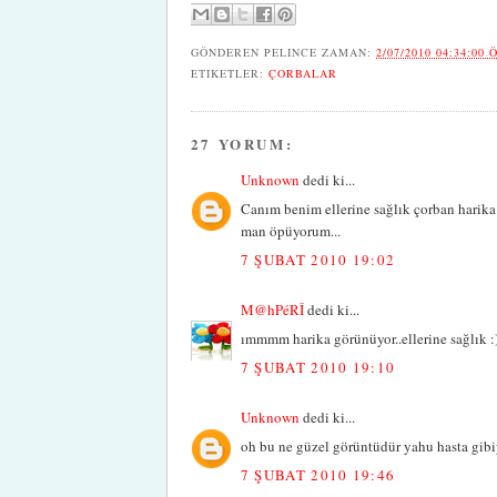
GÖNDEREN
PELINCE
ZAMAN:
2/07/2010 04:34:00 
ETIKETLER:
ÇORBALAR
27 YORUM:
Unknown
dedi ki...
Canım benim ellerine sağlık çorban harika
man öpüyorum...
7 ŞUBAT 2010 19:02
M@hPéRÎ
dedi ki...
ımmmm harika görünüyor..ellerine sağlık :
7 ŞUBAT 2010 19:10
Unknown
dedi ki...
oh bu ne güzel görüntüdür yahu hasta gibiy
7 ŞUBAT 2010 19:46