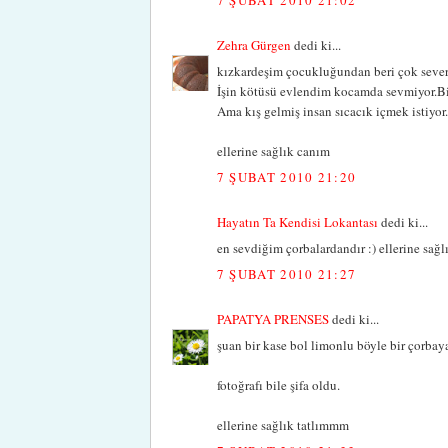
Zehra Gürgen
dedi ki...
kızkardeşim çocukluğundan beri çok sever 
İşin kötüsü evlendim kocamda sevmiyor.Bi
Ama kış gelmiş insan sıcacık içmek istiyor.
ellerine sağlık canım
7 ŞUBAT 2010 21:20
Hayatın Ta Kendisi Lokantası
dedi ki...
en sevdiğim çorbalardandır :) ellerine sağ
7 ŞUBAT 2010 21:27
PAPATYA PRENSES
dedi ki...
şuan bir kase bol limonlu böyle bir çorbaya
fotoğrafı bile şifa oldu.
ellerine sağlık tatlımmm