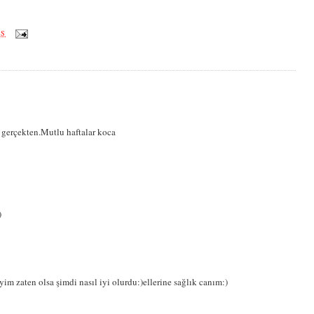
ÖS
 gerçekten.Mutlu haftalar koca
)
im zaten olsa şimdi nasıl iyi olurdu:)ellerine sağlık canım:)