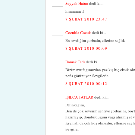
Seyyah Hatun
dedi ki...
hımmmm :)
7 ŞUBAT 2010 23:47
Cocukla Cocuk
dedi ki...
En sevdiğim çorbadır, ellerine sağlık
8 ŞUBAT 2010 00:09
Damak Tadı
dedi ki...
Bizim mutfağımızdan yaz kış hiç eksik olma
nefis görünüyor..Sevgilerle..
8 ŞUBAT 2010 00:12
IŞILCA TATLAR
dedi ki...
Pelin'ciğim,
Ben de çok severim şehriye çorbasını, böy
hazırlayıp, dondurduğum yağı alınmış et v
Kıymalı da çok hoş olmuştur, ellerine sağl
Sevgiler,