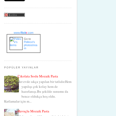
www.
flick
r
.com
Go to
Pelince's
photostrea
m
POPÜLER YAYINLAR
Çikolata Soslu Mozaik Pasta
Her evde sıkça yapılan bir tatlıdır.Hem
yapılışı çok kolay hem de
hazırlanışı.Bu şekilde sunumu da
bence oldukça hoş oldu.
Kutlamalar için m...
Havuçlu Mozaik Pasta