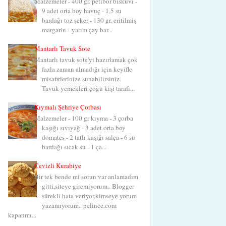
Malzemeler - 400 gr. petibör bisküvi -
9 adet orta boy havuç - 1,5 su
bardağı toz şeker - 130 gr. eritilmiş
margarin - yarım çay bar...
Mantarlı Tavuk Sote
Mantarlı tavuk sote'yi hazırlamak çok
fazla zaman almadığı için keyifle
misafirlerinize sunabilirsiniz.
Tavuk yemekleri çoğu kişi tarafı...
Kıymalı Şehriye Çorbası
Malzemeler - 100 gr kıyma - 3 çorba
kaşığı sıvıyağ - 3 adet orta boy
domates - 2 tatlı kaşığı salça - 6 su
bardağı sıcak su - 1 ça...
Cevizli Kurabiye
Bir tek bende mi sorun var anlamadım
gitti,siteye giremiyorum.. Blogger
sürekli hata veriyor,kimseye yorum
yazamıyorum.. pelince.com
kapanmı...