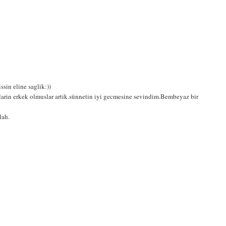
sin eline saglik:))
rin erkek olmuslar artik.sünnetin iyi gecmesine sevindim.Bembeyaz bir
lah.