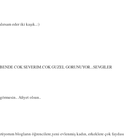
lırsam eder iki kaşık..:)
 BENDE COK SEVERIM.COK GUZEL GORUNUYOR...SEVGILER
görmesin.. Afiyet olsun..
rüyorum blogların öğrencilere,yeni evlenmiş kadın, erkeklere çok faydası