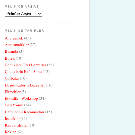
PELIN'CE ARŞIVI
PELIN'CE TARIFLER
Ana yemek
(45)
Atıştırmalıklar
(27)
Basında
(3)
Börek
(10)
Çocuklara Özel Lezzetler
(22)
Çocuklarla Hafta Sonu
(12)
Çorbalar
(10)
Düşük Kalorili Lezzetler
(16)
Ekmekler
(5)
Etkinlik - Workshop
(34)
GeziYorum
(34)
Hafta Sonu Kaçamakları
(15)
İçecekler
(11)
Kahvaltılıklar
(10)
Kekler
(62)