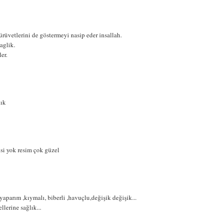
rüvetlerini de göstermeyi nasip eder insallah.
aglik.
er.
lık
isi yok resim çok güzel
yaparım ,kıymalı, biberli ,havuçlu,değişik değişik...
lerine sağlık...