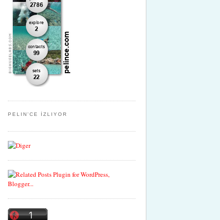
PELIN'CE İZLIYOR