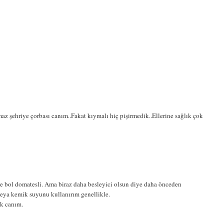
z şehriye çorbası canım..Fakat kıymalı hiç pişirmedik..Ellerine sağlık çok
le bol domatesli. Ama biraz daha besleyici olsun diye daha önceden
eya kemik suyunu kullanırım genellikle.
ık canım.