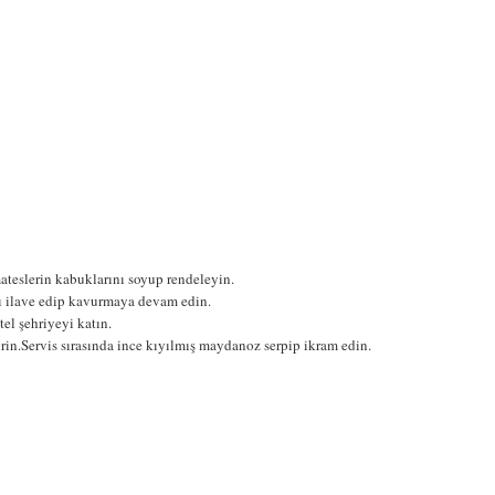
teslerin kabuklarını soyup rendeleyin.
yı ilave edip kavurmaya devam edin.
el şehriyeyi katın.
irin.Servis sırasında ince kıyılmış maydanoz serpip ikram edin.