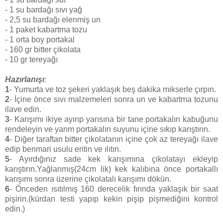
- 1 su bardağı sıvı yağ
- 2,5 su bardağı elenmiş un
- 1 paket kabartma tozu
- 1 orta boy portakal
- 160 gr bitter çikolata
- 10 gr tereyağı
Hazırlanışı
:
1
- Yumurta ve toz şekeri yaklaşık beş dakika mikserle çırpın.
2
- İçine önce sıvı malzemeleri sonra un ve kabartma tozunu
ilave edin.
3
- Karışımı ikiye ayırıp yarısına bir tane portakalın kabuğunu
rendeleyin ve yarım portakalın suyunu içine sıkıp karıştırın.
4
- Diğer taraftan bitter çikolatanın içine çok az tereyağı ilave
edip benmari usulu eritin ve ılıtın.
5
- Ayırdığınız sade kek karışımına çikolatayı ekleyip
karıştırın.Yağlanmış(24cm lik) kek kalıbına önce portakallı
karışımı sonra üzerine çikolatalı karışımı dökün.
6
- Önceden ısıtılmış 160 derecelik fırında yaklaşık bir saat
pişirin.(kürdan testi yapıp kekin pişip pişmediğini kontrol
edin.)