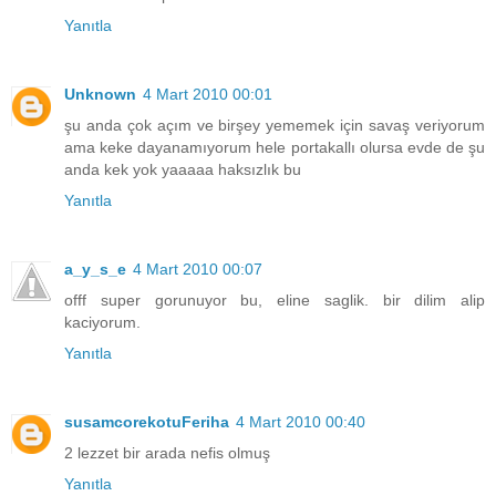
Yanıtla
Unknown
4 Mart 2010 00:01
şu anda çok açım ve birşey yememek için savaş veriyorum
ama keke dayanamıyorum hele portakallı olursa evde de şu
anda kek yok yaaaaa haksızlık bu
Yanıtla
a_y_s_e
4 Mart 2010 00:07
offf super gorunuyor bu, eline saglik. bir dilim alip
kaciyorum.
Yanıtla
susamcorekotuFeriha
4 Mart 2010 00:40
2 lezzet bir arada nefis olmuş
Yanıtla