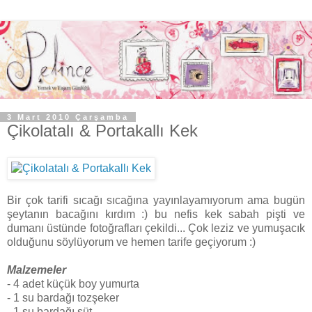
3 Mart 2010 Çarşamba
Çikolatalı & Portakallı Kek
Bir çok tarifi sıcağı sıcağına yayınlayamıyorum ama bugün
şeytanın bacağını kırdım :) bu nefis kek sabah pişti ve
dumanı üstünde fotoğrafları çekildi... Çok leziz ve yumuşacık
olduğunu söylüyorum ve hemen tarife geçiyorum :)
Malzemeler
- 4 adet küçük boy yumurta
- 1 su bardağı tozşeker
- 1 su bardağı süt