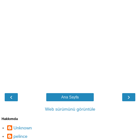
‹
›
Ana Sayfa
Web sürümünü görüntüle
Hakkımda
Unknown
pelince