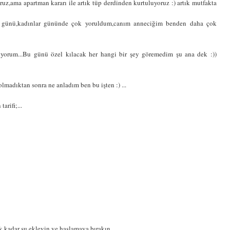
ruz,ama apartman kararı ile artık tüp derdinden kurtuluyoruz :) artık mutfakta
el günü,kadınlar gününde çok yoruldum,canım anneciğim benden daha çok
yorum...Bu günü özel kılacak her hangi bir şey göremedim şu ana dek :))
olmadıktan sonra ne anladım ben bu işten :) ...
arifi;...
 kadar su ekleyin ve haşlamaya bırakın.