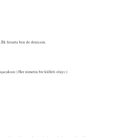
İlk fırsatta ben de denicem.
caksın:) Her nimetin bir külfeti olayı:)