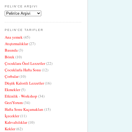
PELIN'CE ARŞIVI
PELIN'CE TARIFLER
Ana yemek
(45)
Atıştırmalıklar
(27)
Basında
(3)
Börek
(10)
Çocuklara Özel Lezzetler
(22)
Çocuklarla Hafta Sonu
(12)
Çorbalar
(10)
Düşük Kalorili Lezzetler
(16)
Ekmekler
(5)
Etkinlik - Workshop
(34)
GeziYorum
(34)
Hafta Sonu Kaçamakları
(15)
İçecekler
(11)
Kahvaltılıklar
(10)
Kekler
(62)