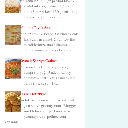
Malzemeler - 400 gr. petibör bisküvi -
9 adet orta boy havuç - 1,5 su
bardağı toz şeker - 130 gr. eritilmiş
margarin - yarım çay bar...
Mantarlı Tavuk Sote
Mantarlı tavuk sote'yi hazırlamak çok
fazla zaman almadığı için keyifle
misafirlerinize sunabilirsiniz.
Tavuk yemekleri çoğu kişi tarafı...
Kıymalı Şehriye Çorbası
Malzemeler - 100 gr kıyma - 3 çorba
kaşığı sıvıyağ - 3 adet orta boy
domates - 2 tatlı kaşığı salça - 6 su
bardağı sıcak su - 1 ça...
Cevizli Kurabiye
Bir tek bende mi sorun var anlamadım
gitti,siteye giremiyorum.. Blogger
sürekli hata veriyor,kimseye yorum
yazamıyorum.. pelince.com
kapanmı...