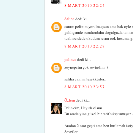
8 MART 2010 22:24
Saliha
dedi ki...
canım pelinim yorulmuşsun ama bak oyle 
geldıgımde buralarıdaha dogalgazla tanısm
tuzbıberdede okudum resmı cok hosuma gıtm
8 MART 2010 22:28
pelince
dedi ki...
zeynepcim çok sevindim :)
saliha canım ,teşekkürler..
8 MART 2010 23:57
Özlem
dedi ki...
Pelin'cim, Hayırlı olsun.
Bu arada yine güzel bir tarif sıkıştırmışsın 
Aradan 2 saat geçti ama ben kutlamak isti
Sevgiler