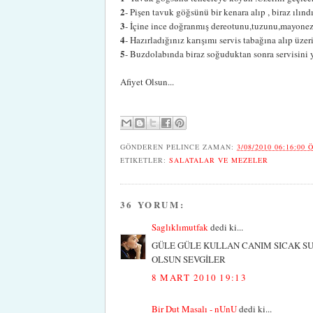
2
- Pişen tavuk göğsünü bir kenara alıp , biraz ılınd
3
- İçine ince doğranmış dereotunu,tuzunu,mayonezi,
4
- Hazırladığınız karışımı servis tabağına alıp üzeri
5
- Buzdolabında biraz soğuduktan sonra servisini 
Afiyet Olsun...
GÖNDEREN
PELINCE
ZAMAN:
3/08/2010 06:16:00 
ETIKETLER:
SALATALAR VE MEZELER
36 YORUM:
Saglıklımutfak
dedi ki...
GÜLE GÜLE KULLAN CANIM SICAK S
OLSUN SEVGİLER
8 MART 2010 19:13
Bir Dut Masalı - nUnU
dedi ki...