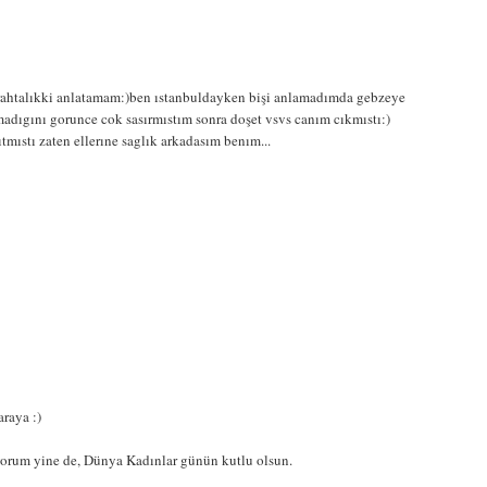
rahtalıkki anlatamam:)ben ıstanbuldayken bişi anlamadımda gebzeye
adıgını gorunce cok sasırmıstım sonra doşet vsvs canım cıkmıstı:)
ıstı zaten ellerıne saglık arkadasım benım...
araya :)
yorum yine de, Dünya Kadınlar günün kutlu olsun.