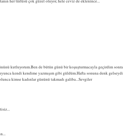
tanın her türlüsü çok güzel oluyor, hele ceviz de eklenince...
 gününü kutluyorum.Ben de bütün günü bir koşuşturmacayla geçirdim sonra
kuyunca kendi kendime yazmışım gibi güldüm.Hafta sonuna denk gelseydi
 olunca kimse kadınlar gününü takmadı galiba...Sevgiler
siz...
n...