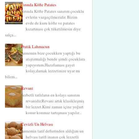
Fırında Köfte Patates
Fırında Köfte Patates sanırım çocuklu
evlerin vazgeçilmezidir. Bizim
evde de kuru köfte ve patates
kızartması çok tüketilmesin diye
salça...
Pratik Lahmacun
Annemin bize çocukken yaptığı bu
atıştırmalığı bende şimdi çocuklara
yapıyorum.Hazırlaması gayet
kolay,damak lezzetinize uyar mı
bilem...
Revani
Şerbetli tatlıların en kolayı sanırım
revanidir.Revani artık klasikleşmiş
bir lezzet.Kimi zaman içine yoğurt
konur konmaz tartışması yapılır...
Cevizli Un Helvası
Annemin tarif defterinden aldığım un
helvası tarifi inanın çok lezzetli