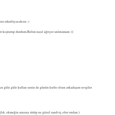
nra rahatlayacaksın :)
 koşturup durdum.Belim nasıl ağrıyor anlatamam :((
sun güle güle kullan senin de günün kutlu olsun arkadaşım sevgiler
sağlık. ekmeğin arasına sürüp ne güzel sandviç olur ondan:)