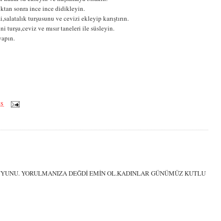
ıktan sonra ince ince didikleyin.
salatalık turşusunu ve cevizi ekleyip karıştırın.
ni turşu,ceviz ve mısır taneleri ile süsleyin.
yapın.
ÖS
UYUNU. YORULMANIZA DEĞDİ EMİN OL.KADINLAR GÜNÜMÜZ KUTLU