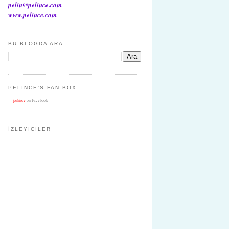
pelin@pelince.com
www.pelince.com
BU BLOGDA ARA
PELINCE'S FAN BOX
pelince
on Facebook
İZLEYICILER