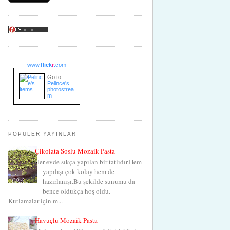
www.
flick
r
.com
Go to
Pelince's
photostrea
m
POPÜLER YAYINLAR
Çikolata Soslu Mozaik Pasta
Her evde sıkça yapılan bir tatlıdır.Hem
yapılışı çok kolay hem de
hazırlanışı.Bu şekilde sunumu da
bence oldukça hoş oldu.
Kutlamalar için m...
Havuçlu Mozaik Pasta