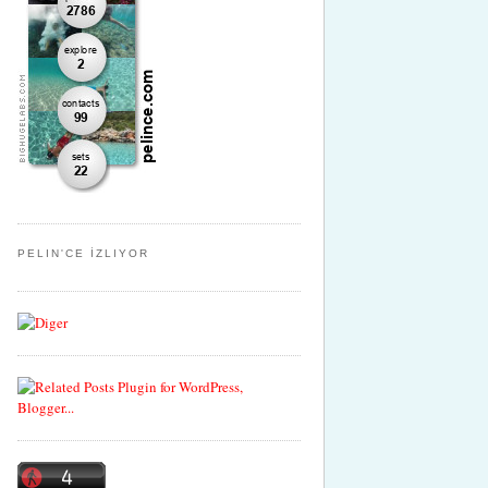
PELIN'CE İZLIYOR