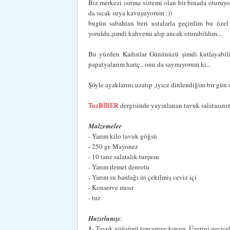
Biz merkezi ısıtma sistemi olan bir binada oturuyo
da sıcak suya kavuşuyorum :))
bugün sabahtan beri ustalarla geçirdim bu öz
yoruldu,şimdi kahvemi alıp ancak oturabildim...
Bu yüzden Kadınlar Gününüzü şimdi kutlayabili
papatyalarım hariç.. onu da saymıyorum ki...
Şöyle ayaklarını uzatıp ,iyice dinlendiğim bir gün 
TuzBİBER
dergisinde yayınlanan tavuk salatasının t
Malzemeler
- Yarım kilo tavuk göğsü
- 250 gr. Mayonez
- 10 tane salatalık turşusu
- Yarım demet dereotu
- Yarım su bardağı iri çekilmiş ceviz içi
- Konserve mısır
- tuz
Hazırlanışı
:
1
- Tavuk göğsünü tencereye koyun .Üzerini geçicek