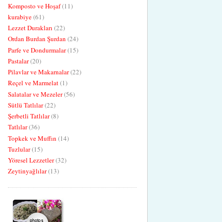
Komposto ve Hoşaf
(11)
kurabiye
(61)
Lezzet Durakları
(22)
Ordan Burdan Şurdan
(24)
Parfe ve Dondurmalar
(15)
Pastalar
(20)
Pilavlar ve Makarnalar
(22)
Reçel ve Marmelat
(1)
Salatalar ve Mezeler
(56)
Sütlü Tatlılar
(22)
Şerbetli Tatlılar
(8)
Tatlılar
(36)
Topkek ve Muffın
(14)
Tuzlular
(15)
Yöresel Lezzetler
(32)
Zeytinyağlılar
(13)