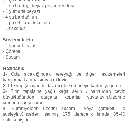
- 1 su bardağı beyaz peynir rendesi
- 1 yumurta beyazı
- 4 su bardağı un
- 1 paket kabartma tozu
- 1 fiske tuz
Süslemek için
:
- 1 yumurta sarısı
- Çöreotu
- Susam
Hazırlanışı
:
1
- Oda sıcaklığındaki tereyağı ve diğer malzemeleri
karıştırma kabına sırayla ekleyin.
2
- Ele yapışmayan bir kıvam elde edinceye kadar yoğurun.
3
- Fırın tepsisine yağlı kağıt serin , hamurdan ceviz
büyüklüğünden parçalar kopartıp yuvarlayın.Üzerine
yumurta sarısı sürün.
4
- Kurabiyelerin üzerini susam veya çörekotu ile
süsleyin.Önceden ısıtılmış 175 derecelik fırında 35-40
dakika pişirin.