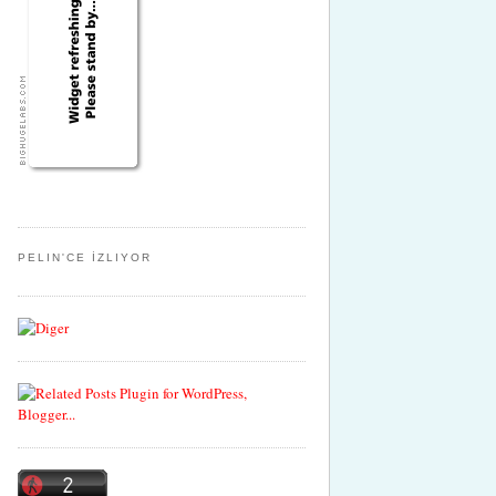
PELIN'CE İZLIYOR