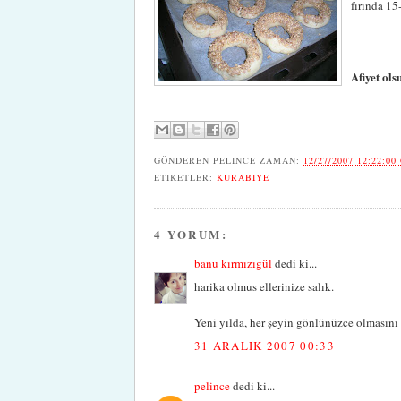
fırında 15
Afiyet ols
GÖNDEREN
PELINCE
ZAMAN:
12/27/2007 12:22:00
ETIKETLER:
KURABIYE
4 YORUM:
banu kırmızıgül
dedi ki...
harika olmus ellerinize salık.
Yeni yılda, her şeyin gönlünüzce olmasını d
31 ARALIK 2007 00:33
pelince
dedi ki...