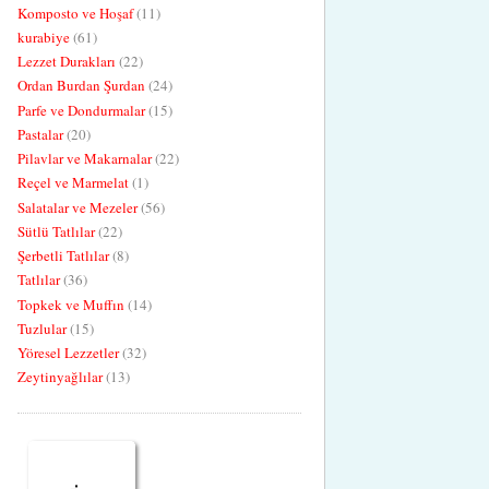
Komposto ve Hoşaf
(11)
kurabiye
(61)
Lezzet Durakları
(22)
Ordan Burdan Şurdan
(24)
Parfe ve Dondurmalar
(15)
Pastalar
(20)
Pilavlar ve Makarnalar
(22)
Reçel ve Marmelat
(1)
Salatalar ve Mezeler
(56)
Sütlü Tatlılar
(22)
Şerbetli Tatlılar
(8)
Tatlılar
(36)
Topkek ve Muffın
(14)
Tuzlular
(15)
Yöresel Lezzetler
(32)
Zeytinyağlılar
(13)