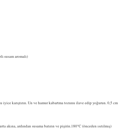
pli-susam aromalı)
zu iyice karıştırın. Un ve hamur kabartma tozunu ilave edip yoğurun. 0,5 cm
ta akına, ardından susama batırın ve pişirin.180°C (önceden ısıtılmış)