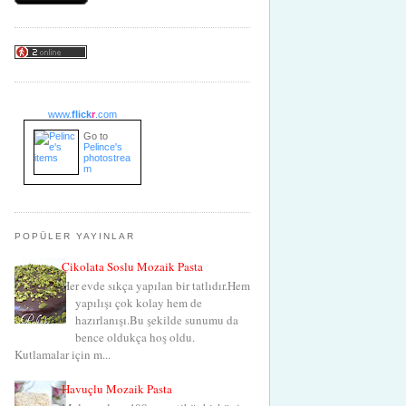
www.
flick
r
.com
Go to
Pelince's
photostrea
m
POPÜLER YAYINLAR
Çikolata Soslu Mozaik Pasta
Her evde sıkça yapılan bir tatlıdır.Hem
yapılışı çok kolay hem de
hazırlanışı.Bu şekilde sunumu da
bence oldukça hoş oldu.
Kutlamalar için m...
Havuçlu Mozaik Pasta