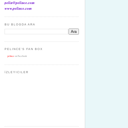
pelin@pelince.com
www.pelince.com
BU BLOGDA ARA
PELINCE'S FAN BOX
pelince
on Facebook
İZLEYICILER