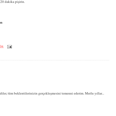
-20 dakika pişirin.
un
 ÖS
iler, tüm beklentilerinizin gerçekleşmesini temenni ederim. Mutlu yıllar...