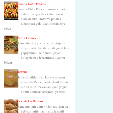
Fırında Köfte Patates
Fırında Köfte Patates sanırım çocuklu
evlerin vazgeçilmezidir. Bizim
evde de kuru köfte ve patates
kızartması çok tüketilmesin diye
salça...
Pratik Lahmacun
Annemin bize çocukken yaptığı bu
atıştırmalığı bende şimdi çocuklara
yapıyorum.Hazırlaması gayet
kolay,damak lezzetinize uyar mı
bilem...
Revani
Şerbetli tatlıların en kolayı sanırım
revanidir.Revani artık klasikleşmiş
bir lezzet.Kimi zaman içine yoğurt
konur konmaz tartışması yapılır...
Cevizli Un Helvası
Annemin tarif defterinden aldığım un
helvası tarifi inanın çok lezzetli