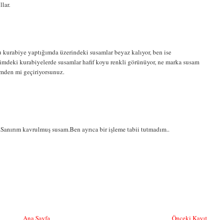
lar.
u kurabiye yaptığımda üzerindeki susamlar beyaz kalıyor, ben ise
simdeki kurabiyelerde susamlar hafif koyu renkli görünüyor, ne marka susam
emden mi geçiriyorsunuz.
Sanırım kavrulmuş susam.Ben ayrıca bir işleme tabii tutmadım..
Ana Sayfa
Önceki Kayıt