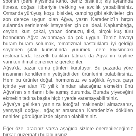
sporları (dere kıyısında kano, deniz bisikleti) kış aylarında
fitness, doğası itibariyle trekking ve avcılık yapabilirsiniz.
Ormanda yürüyüş, koşu, bisiklet, kamping gibi aktiviteler için
son derece uygun olan Ağva, yazın Karadeniz'in hırçın
sularında serinlemek isteyenler için de ideal. Kaplumbağa,
ceylan, kurt, çakal, yaban domuzu, tilki, birçok kuş türü
barındıran Ağva avlanmaya da çok uygun. Temiz havayı
buram buram solumak, romatizmal hastalıklara iyi geldiği
söylenen şifalı kumsalında yürümek, dere kıyısındaki
restoranlarda lezzetli balıkları tatmak da Ağva'nın keyfine
varırken ihmal etmemeniz gerekenler.
Ağva'da pazar cuma günleri kuruluyor. Bu pazarda yöre
insanının kendilerinin yetiştirdikleri ürünlerini bulabilirsiniz.
Hem bu ürünler doğal, hormonsuz ve sağlıklı. Ayrıca çarşı
içinde yer alan 70 yıllık fırından alacağınız ekmekin ünü
Ağva'nın sınırlarını bile aşmış durumda. Burada yiyeceğini
ekmekin tadına başka hiçbir yerde varamayabilirsiniz.
Ağva'ya gelirken yanınıza fotoğraf makinenizi almazsanız,
yemyeşil doğayı, ağaçlar arasından Karadeniz'e dökülen
nehirleri gördüğünüzde pişman olabilirsiniz.
Eğer özel aracınız varsa aşağıda sizlere önerebileceğimiz
birkaç güzergahı bulabilirsiniz: