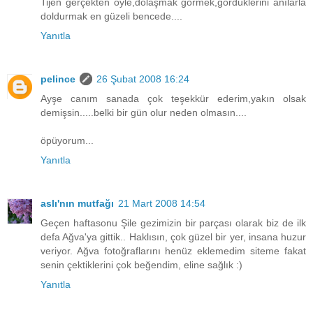
Tijen gerçekten öyle,dolaşmak görmek,gördüklerini anılarla
doldurmak en güzeli bencede....
Yanıtla
pelince
26 Şubat 2008 16:24
Ayşe canım sanada çok teşekkür ederim,yakın olsak
demişsin.....belki bir gün olur neden olmasın....
öpüyorum...
Yanıtla
aslı'nın mutfağı
21 Mart 2008 14:54
Geçen haftasonu Şile gezimizin bir parçası olarak biz de ilk
defa Ağva'ya gittik.. Haklısın, çok güzel bir yer, insana huzur
veriyor. Ağva fotoğraflarını henüz eklemedim siteme fakat
senin çektiklerini çok beğendim, eline sağlık :)
Yanıtla