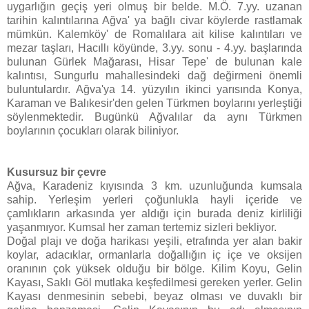
uygarlığın geçiş yeri olmuş bir belde. M.Ö. 7.yy. uzanan
tarihin kalıntılarına Ağva' ya bağlı civar köylerde rastlamak
mümkün. Kalemköy' de Romalılara ait kilise kalıntıları ve
mezar taşları, Hacıllı köyünde, 3.yy. sonu - 4.yy. başlarında
bulunan Gürlek Mağarası, Hisar Tepe' de bulunan kale
kalıntısı, Sungurlu mahallesindeki dağ değirmeni önemli
buluntulardır. Ağva'ya 14. yüzyılın ikinci yarısında Konya,
Karaman ve Balıkesir'den gelen Türkmen boylarını yerleştiği
söylenmektedir. Bugünkü Ağvalılar da aynı Türkmen
boylarının çocukları olarak biliniyor.
Kusursuz bir çevre
Ağva, Karadeniz kıyısında 3 km. uzunluğunda kumsala
sahip. Yerleşim yerleri çoğunlukla hayli içeride ve
çamlıkların arkasında yer aldığı için burada deniz kirliliği
yaşanmıyor. Kumsal her zaman tertemiz sizleri bekliyor.
Doğal plajı ve doğa harikası yeşili, etrafında yer alan bakir
koylar, adacıklar, ormanlarla doğallığın iç içe ve oksijen
oranının çok yüksek olduğu bir bölge. Kilim Koyu, Gelin
Kayası, Saklı Göl mutlaka keşfedilmesi gereken yerler. Gelin
Kayası denmesinin sebebi, beyaz olması ve duvaklı bir