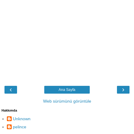
‹
›
Ana Sayfa
Web sürümünü görüntüle
Hakkımda
Unknown
pelince