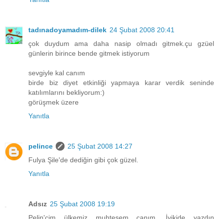
tadınadoyamadım-dilek
24 Şubat 2008 20:41
çok duydum ama daha nasip olmadı gitmek.çu gzüel
günlerin birince bende gitmek istiyorum
sevgiyle kal canım
birde biz diyet etkinliği yapmaya karar verdik seninde
katılımlarını bekliyorum:)
görüşmek üzere
Yanıtla
pelince
25 Şubat 2008 14:27
Fulya Şile'de dediğin gibi çok güzel.
Yanıtla
Adsız
25 Şubat 2008 19:19
Pelin'cim ülkemiz muhteşem canım. İyikide yazdın