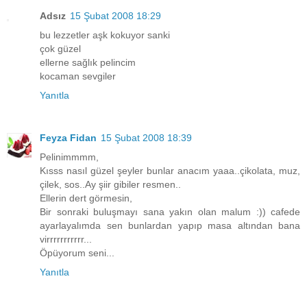
Adsız
15 Şubat 2008 18:29
bu lezzetler aşk kokuyor sanki
çok güzel
ellerne sağlık pelincim
kocaman sevgiler
Yanıtla
Feyza Fidan
15 Şubat 2008 18:39
Pelinimmmm,
Kısss nasıl güzel şeyler bunlar anacım yaaa..çikolata, muz,
çilek, sos..Ay şiir gibiler resmen..
Ellerin dert görmesin,
Bir sonraki buluşmayı sana yakın olan malum :)) cafede
ayarlayalımda sen bunlardan yapıp masa altından bana
virrrrrrrrrrr...
Öpüyorum seni...
Yanıtla