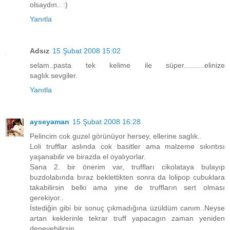
olsaydın.. :)
Yanıtla
Adsız
15 Şubat 2008 15:02
selam..pasta tek kelime ile süper..........elinize
saglık.sevgiler.
Yanıtla
ayseyaman
15 Şubat 2008 16:28
Pelincim cok guzel görünüyor hersey, ellerine saglık..
Loli trufflar aslında cok basitler ama malzeme sıkıntısı
yaşanabilir ve birazda el oyalıyorlar.
Sana 2. bir önerim var, truffları cikolataya bulayıp
buzdolabında bıraz beklettikten sonra da lolipop cubuklara
takabilirsin belki ama yine de truffların sert olması
gerekiyor..
İstediğin gibi bir sonuç çıkmadığına üzüldüm canım..Neyse
artan keklerinle tekrar truff yapacagın zaman yeniden
deneyebilirsin..