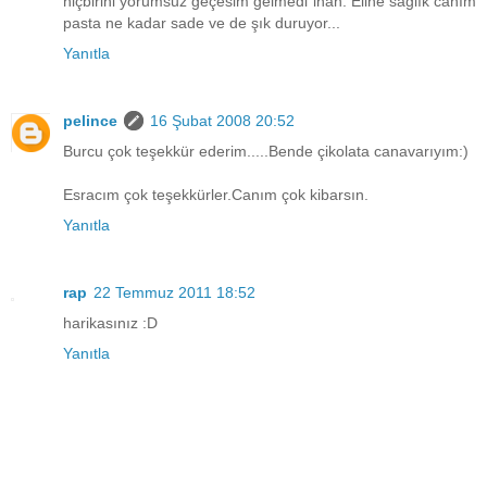
hiçbirini yorumsuz geçesim gelmedi inan. Eline sağlık canım
pasta ne kadar sade ve de şık duruyor...
Yanıtla
pelince
16 Şubat 2008 20:52
Burcu çok teşekkür ederim.....Bende çikolata canavarıyım:)
Esracım çok teşekkürler.Canım çok kibarsın.
Yanıtla
rap
22 Temmuz 2011 18:52
harikasınız :D
Yanıtla