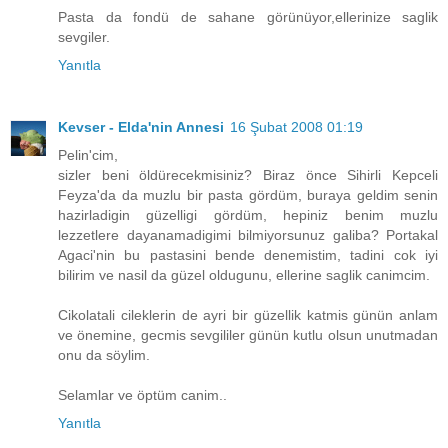
Pasta da fondü de sahane görünüyor,ellerinize saglik
sevgiler.
Yanıtla
Kevser - Elda'nin Annesi
16 Şubat 2008 01:19
Pelin'cim,
sizler beni öldürecekmisiniz? Biraz önce Sihirli Kepceli
Feyza'da da muzlu bir pasta gördüm, buraya geldim senin
hazirladigin güzelligi gördüm, hepiniz benim muzlu
lezzetlere dayanamadigimi bilmiyorsunuz galiba? Portakal
Agaci'nin bu pastasini bende denemistim, tadini cok iyi
bilirim ve nasil da güzel oldugunu, ellerine saglik canimcim.
Cikolatali cileklerin de ayri bir güzellik katmis günün anlam
ve önemine, gecmis sevgililer günün kutlu olsun unutmadan
onu da söylim.
Selamlar ve öptüm canim..
Yanıtla