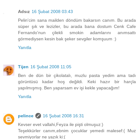
Adsız
16 Şubat 2008 03:43
Pelin'cim sana mailden döndüm bakarsın canım. Bu arada
süper şık ve lezizler, bu arada bana dostum Cenk Cafe
Fernando'nun çilekli smokin adamlarını anımsattı
görmediysen kesin bak şeker sevgiler komşuum :)
Yanıtla
Tijen
16 Şubat 2008 11:05
Ben de dün bir çikolatalı, muzlu pasta yedim ama tadı
görüntüsü kadar hoş değildi. Keki hazır bir harçla
yapılmışmış. Ben yaparsam ev işi kekle yapacağım!
Yanıtla
pelince
16 Şubat 2008 16:31
Kevser evet vallahi,Feyza ile pişti olmuşuz:)
Teşekkürler canım,ebnim çocuklar yemedi malesef:( Muz
sevmiyorlar ne yazık ki:(