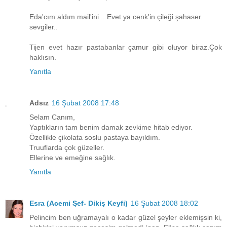
Eda'cım aldım mail'ini ...Evet ya cenk'in çileği şahaser.
sevgiler..
Tijen evet hazır pastabanlar çamur gibi oluyor biraz.Çok
haklısın.
Yanıtla
Adsız
16 Şubat 2008 17:48
Selam Canım,
Yaptıkların tam benim damak zevkime hitab ediyor.
Özellikle çikolata soslu pastaya bayıldım.
Truuflarda çok güzeller.
Ellerine ve emeğine sağlık.
Yanıtla
Esra (Acemi Şef- Dikiş Keyfi)
16 Şubat 2008 18:02
Pelincim ben uğramayalı o kadar güzel şeyler eklemişsin ki,