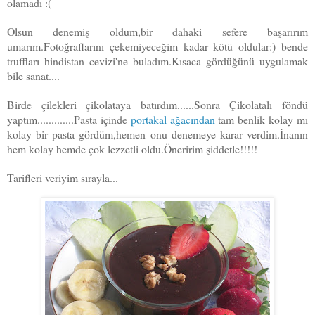
olamadı :(
Olsun denemiş oldum,bir dahaki sefere başarırım
umarım.Fotoğraflarını çekemiyeceğim kadar kötü oldular:) bende
truffları hindistan cevizi'ne buladım.Kısaca gördüğünü uygulamak
bile sanat....
Birde çilekleri çikolataya batırdım......Sonra Çikolatalı föndü
yaptım.............Pasta içinde
portakal ağacından
tam benlik kolay mı
kolay bir pasta gördüm,hemen onu denemeye karar verdim.İnanın
hem kolay hemde çok lezzetli oldu.Öneririm şiddetle!!!!!
Tarifleri veriyim sırayla...