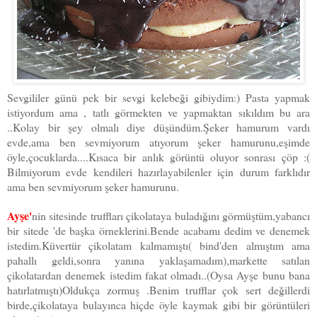
Sevgililer günü pek bir sevgi kelebeği gibiydim:) Pasta yapmak
istiyordum ama , tatlı görmekten ve yapmaktan sıkıldım bu ara
..Kolay bir şey olmalı diye düşündüm.Şeker hamurum vardı
evde,ama ben sevmiyorum atıyorum şeker hamurunu,eşimde
öyle,çocuklarda....Kısaca bir anlık görüntü oluyor sonrası çöp :(
Bilmiyorum evde kendileri hazırlayabilenler için durum farklıdır
ama ben sevmiyorum şeker hamurunu.
Ayşe'
nin sitesinde truffları çikolataya buladığını görmüştüm,yabancı
bir sitede 'de başka örneklerini.Bende acabamı dedim ve denemek
istedim.Küvertür çikolatam kalmamıştı( bind'den almıştım ama
pahallı geldi,sonra yanına yaklaşamadım),markette satılan
çikolatardan denemek istedim fakat olmadı..(Oysa Ayşe bunu bana
hatırlatmıştı)Oldukça zormuş .Benim trufflar çok sert değillerdi
birde,çikolataya bulayınca hiçde öyle kaymak gibi bir görüntüleri