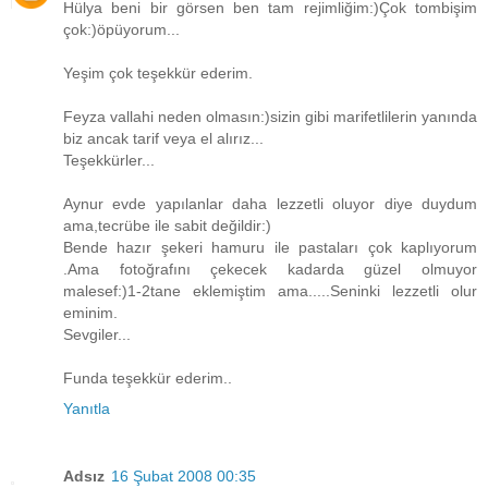
Hülya beni bir görsen ben tam rejimliğim:)Çok tombişim
çok:)öpüyorum...
Yeşim çok teşekkür ederim.
Feyza vallahi neden olmasın:)sizin gibi marifetlilerin yanında
biz ancak tarif veya el alırız...
Teşekkürler...
Aynur evde yapılanlar daha lezzetli oluyor diye duydum
ama,tecrübe ile sabit değildir:)
Bende hazır şekeri hamuru ile pastaları çok kaplıyorum
.Ama fotoğrafını çekecek kadarda güzel olmuyor
malesef:)1-2tane eklemiştim ama.....Seninki lezzetli olur
eminim.
Sevgiler...
Funda teşekkür ederim..
Yanıtla
Adsız
16 Şubat 2008 00:35