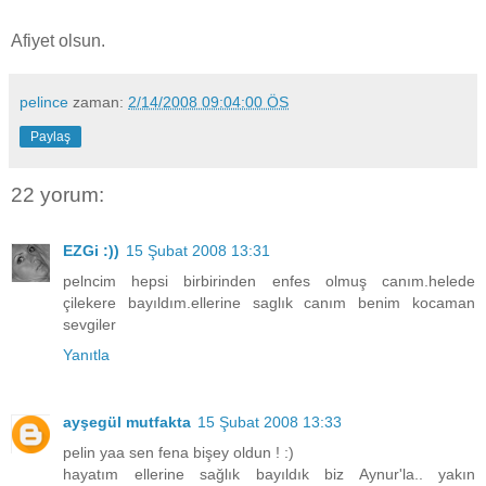
Afiyet olsun.
pelince
zaman:
2/14/2008 09:04:00 ÖS
Paylaş
22 yorum:
EZGi :))
15 Şubat 2008 13:31
pelncim hepsi birbirinden enfes olmuş canım.helede
çilekere bayıldım.ellerine saglık canım benim kocaman
sevgiler
Yanıtla
ayşegül mutfakta
15 Şubat 2008 13:33
pelin yaa sen fena bişey oldun ! :)
hayatım ellerine sağlık bayıldık biz Aynur'la.. yakın