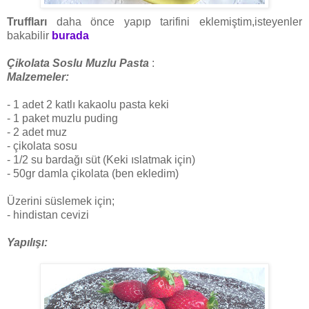
Truffları
daha önce yapıp tarifini eklemiştim,isteyenler
bakabilir
burada
Çikolata Soslu Muzlu Pasta
:
Malzemeler:
- 1 adet 2 katlı kakaolu pasta keki
- 1 paket muzlu puding
- 2 adet muz
- çikolata sosu
- 1/2 su bardağı süt (Keki ıslatmak için)
- 50gr damla çikolata (ben ekledim)
Üzerini süslemek için;
- hindistan cevizi
Yapılışı: