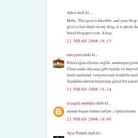
Adsız dedi ki...
Hello. This post is likeable, and your blog i
gives a last there on my blog, it is about t
brasil.blogspot.com. A hug.
21 NISAN 2008 16:13
enn pasta
dedi ki...
Pelin'ciğim ellerine sağlık ,muhteşem görü
Üzeri sanki okyanus gibi berrak ve meyvel
denli mutluluk veriyorsa tadı kimbilir nasıl
Teşekkür ederim böylesine güzel bir yanıtl
21 NISAN 2008 16:14
ayşegül mutfakta
dedi ki...
mimin başım üstüne tatlım :) öpüyorumm
21 NISAN 2008 18:49
Ayse Pamuk
dedi ki...