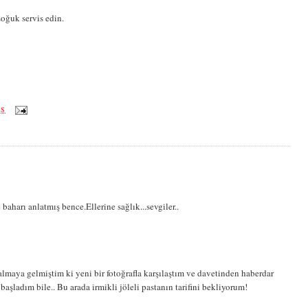
soğuk servis edin.
ÖS
aharı anlatmış bence.Ellerine sağlık...sevgiler..
almaya gelmiştim ki yeni bir fotoğrafla karşılaştım ve davetinden haberdar
şladım bile.. Bu arada irmikli jöleli pastanın tarifini bekliyorum!