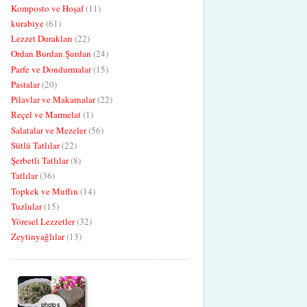
Komposto ve Hoşaf
(11)
kurabiye
(61)
Lezzet Durakları
(22)
Ordan Burdan Şurdan
(24)
Parfe ve Dondurmalar
(15)
Pastalar
(20)
Pilavlar ve Makarnalar
(22)
Reçel ve Marmelat
(1)
Salatalar ve Mezeler
(56)
Sütlü Tatlılar
(22)
Şerbetli Tatlılar
(8)
Tatlılar
(36)
Topkek ve Muffın
(14)
Tuzlular
(15)
Yöresel Lezzetler
(32)
Zeytinyağlılar
(13)