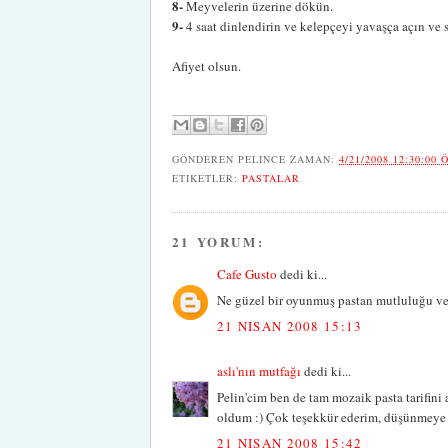
8-
Meyvelerin üzerine dökün.
9-
4 saat dinlendirin ve kelepçeyi yavaşça açın ve 
Afiyet olsun.
GÖNDEREN
PELINCE
ZAMAN:
4/21/2008 12:30:00 
ETIKETLER:
PASTALAR
21 YORUM:
Cafe Gusto
dedi ki...
Ne güzel bir oyunmuş pastan mutluluğu ve b
21 NISAN 2008 15:13
aslı'nın mutfağı
dedi ki...
Pelin'cim ben de tam mozaik pasta tarifini 
oldum :) Çok teşekkür ederim, düşünmeye ba
21 NISAN 2008 15:42