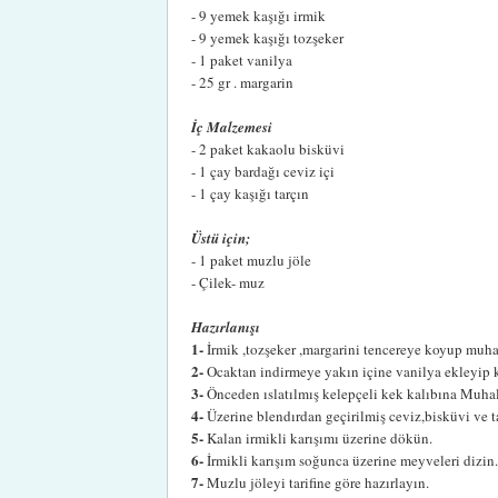
- 9 yemek kaşığı irmik
- 9 yemek kaşığı tozşeker
- 1 paket vanilya
- 25 gr . margarin
İç Malzemesi
- 2 paket kakaolu bisküvi
- 1 çay bardağı ceviz içi
- 1 çay kaşığı tarçın
Üstü için;
- 1 paket muzlu jöle
- Çilek- muz
Hazırlanışı
1-
İrmik ,tozşeker ,margarini tencereye koyup muha
2-
Ocaktan indirmeye yakın içine vanilya ekleyip ka
3-
Önceden ıslatılmış kelepçeli kek kalıbına Muhal
4-
Üzerine blendırdan geçirilmiş ceviz,bisküvi ve t
5-
Kalan irmikli karışımı üzerine dökün.
6-
İrmikli karışım soğunca üzerine meyveleri dizin.
7-
Muzlu jöleyi tarifine göre hazırlayın.