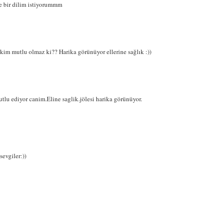
de bir dilim istiyorummm
 kim mutlu olmaz ki?? Harika görünüyor ellerine sağlık :))
utlu ediyor canim.Eline saglik.jölesi harika görünüyor.
sevgiler:))