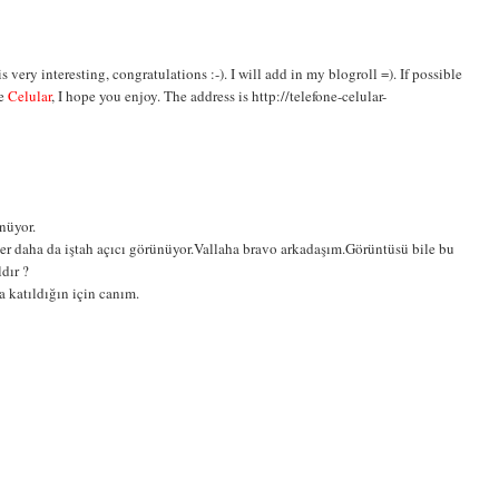
s very interesting, congratulations :-). I will add in my blogroll =). If possible
he
Celular
, I hope you enjoy. The address is http://telefone-celular-
nüyor.
er daha da iştah açıcı görünüyor.Vallaha bravo arkadaşım.Görüntüsü bile bu
dır ?
a katıldığın için canım.