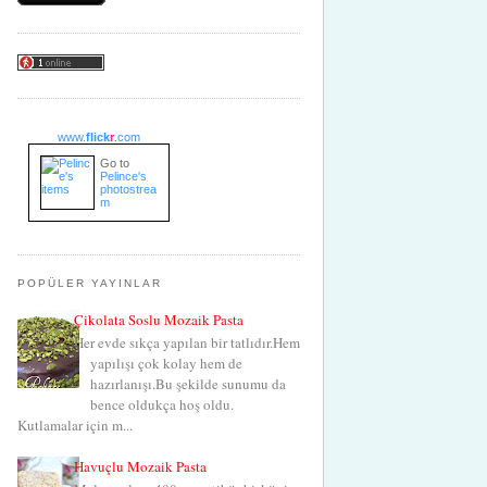
www.
flick
r
.com
Go to
Pelince's
photostrea
m
POPÜLER YAYINLAR
Çikolata Soslu Mozaik Pasta
Her evde sıkça yapılan bir tatlıdır.Hem
yapılışı çok kolay hem de
hazırlanışı.Bu şekilde sunumu da
bence oldukça hoş oldu.
Kutlamalar için m...
Havuçlu Mozaik Pasta