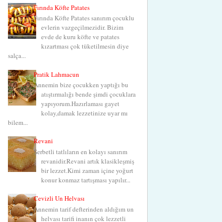
Fırında Köfte Patates
Fırında Köfte Patates sanırım çocuklu
evlerin vazgeçilmezidir. Bizim
evde de kuru köfte ve patates
kızartması çok tüketilmesin diye
salça...
Pratik Lahmacun
Annemin bize çocukken yaptığı bu
atıştırmalığı bende şimdi çocuklara
yapıyorum.Hazırlaması gayet
kolay,damak lezzetinize uyar mı
bilem...
Revani
Şerbetli tatlıların en kolayı sanırım
revanidir.Revani artık klasikleşmiş
bir lezzet.Kimi zaman içine yoğurt
konur konmaz tartışması yapılır...
Cevizli Un Helvası
Annemin tarif defterinden aldığım un
helvası tarifi inanın çok lezzetli