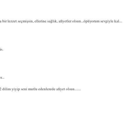
r lezzet seçmişsin, ellerine sağlık, afiyetler olsun...öpüyorum sevgiyle kal...
is.
...
 dilim yiyip seni mutlu edenlerede afiyet olsun.......