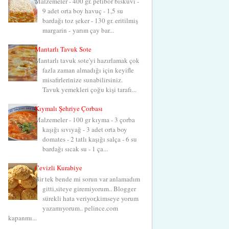
Malzemeler - 400 gr. petibör bisküvi -
9 adet orta boy havuç - 1,5 su
bardağı toz şeker - 130 gr. eritilmiş
margarin - yarım çay bar...
Mantarlı Tavuk Sote
Mantarlı tavuk sote'yi hazırlamak çok
fazla zaman almadığı için keyifle
misafirlerinize sunabilirsiniz.
Tavuk yemekleri çoğu kişi tarafı...
Kıymalı Şehriye Çorbası
Malzemeler - 100 gr kıyma - 3 çorba
kaşığı sıvıyağ - 3 adet orta boy
domates - 2 tatlı kaşığı salça - 6 su
bardağı sıcak su - 1 ça...
Cevizli Kurabiye
Bir tek bende mi sorun var anlamadım
gitti,siteye giremiyorum.. Blogger
sürekli hata veriyor,kimseye yorum
yazamıyorum.. pelince.com
kapanmı...