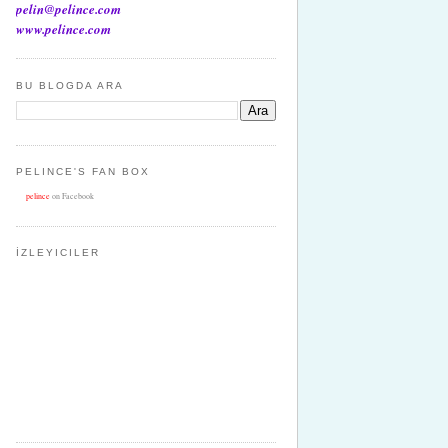
pelin@pelince.com
www.pelince.com
BU BLOGDA ARA
PELINCE'S FAN BOX
pelince
on Facebook
İZLEYICILER