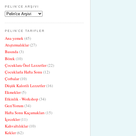
PELIN'CE ARŞIVI
PELIN'CE TARIFLER
Ana yemek
(45)
Atıştırmalıklar
(27)
Basında
(3)
Börek
(10)
Çocuklara Özel Lezzetler
(22)
Çocuklarla Hafta Sonu
(12)
Çorbalar
(10)
Düşük Kalorili Lezzetler
(16)
Ekmekler
(5)
Etkinlik - Workshop
(34)
GeziYorum
(34)
Hafta Sonu Kaçamakları
(15)
İçecekler
(11)
Kahvaltılıklar
(10)
Kekler
(62)