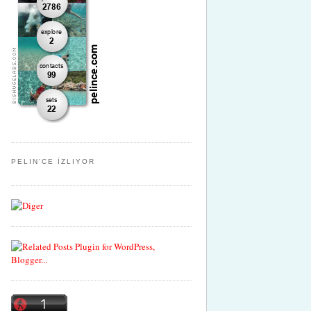
PELIN'CE İZLIYOR