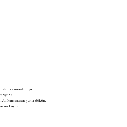
llebi kıvamında pişirin.
rıştırın.
lebi karışımının yarısı dökün.
arçını koyun.