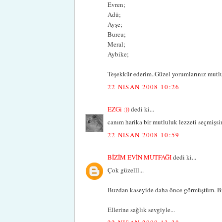
Evren;
Adü;
Ayşe;
Burcu;
Meral;
Aybike;
Teşekkür ederim..Güzel yorumlarınız mutlu
22 NISAN 2008 10:26
EZGi :))
dedi ki...
canım harika bir mutluluk lezzeti seçmişsin
22 NISAN 2008 10:59
BİZİM EVİN MUTFAĞI
dedi ki...
Çok güzelll...
Buzdan kaseyide daha önce görmüştüm. Bu
Ellerine sağlık sevgiyle...