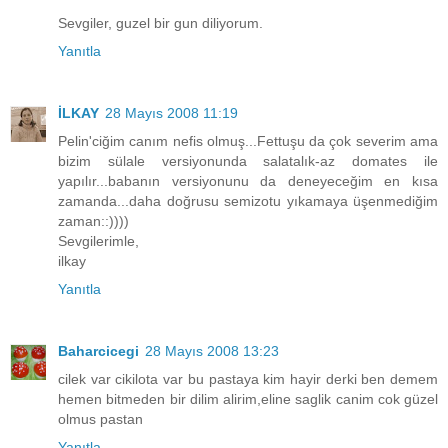
Sevgiler, guzel bir gun diliyorum.
Yanıtla
İLKAY
28 Mayıs 2008 11:19
Pelin'ciğim canım nefis olmuş...Fettuşu da çok severim ama
bizim sülale versiyonunda salatalık-az domates ile
yapılır...babanın versiyonunu da deneyeceğim en kısa
zamanda...daha doğrusu semizotu yıkamaya üşenmediğim
zaman::))))
Sevgilerimle,
ilkay
Yanıtla
Baharcicegi
28 Mayıs 2008 13:23
cilek var cikilota var bu pastaya kim hayir derki ben demem
hemen bitmeden bir dilim alirim,eline saglik canim cok güzel
olmus pastan
Yanıtla