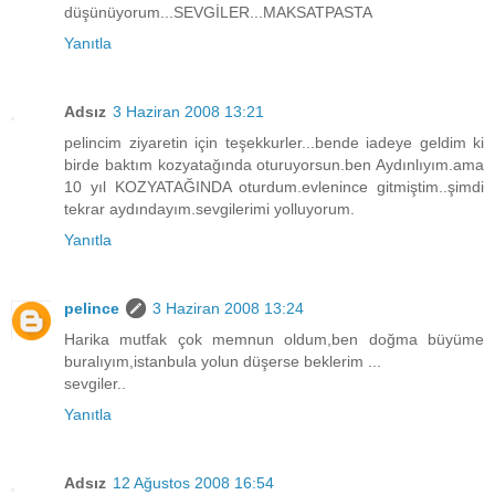
düşünüyorum...SEVGİLER...MAKSATPASTA
Yanıtla
Adsız
3 Haziran 2008 13:21
pelincim ziyaretin için teşekkurler...bende iadeye geldim ki
birde baktım kozyatağında oturuyorsun.ben Aydınlıyım.ama
10 yıl KOZYATAĞINDA oturdum.evlenince gitmiştim..şimdi
tekrar aydındayım.sevgilerimi yolluyorum.
Yanıtla
pelince
3 Haziran 2008 13:24
Harika mutfak çok memnun oldum,ben doğma büyüme
buralıyım,istanbula yolun düşerse beklerim ...
sevgiler..
Yanıtla
Adsız
12 Ağustos 2008 16:54