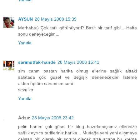
AYSUN
28 Mayıs 2008 15:39
Merhaba:) Çok tatlı görünüyor:P Basit bir tarif gibi... Hafta
sonu deneyeceğim...
Yanıtla
sarımutfak-hande
28 Mayıs 2008 15:41
slm canm pastan harika olmuş ellerine sağlık alttaki
salatada çok güzel ve değişik denenecekler listeme
aldım.öptüm canımcım seni
sevgiler
Yanıtla
Adsız
28 Mayıs 2008 23:42
pelin hanım çok güsel bir blog hazırlamışsınız ellerinize
sağlık ayrıca tarifleriniz harika... Mutfağa yeni yeni alışmaya
çalışan biri olarak bir sorum olacak size acaba bu krema