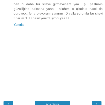
ben bi daha bu siteye girmeyecem yaa... şu pastnaın
güzelliğine baksana yaaa... allahım o çikolata nasıl da
duruyoo.. fena oluyorum sanırım :D valla sorumlu bu siteyi
tutarım :D:D nasıl yenirdi şimdi yaa D:
Yanıtla
‹
›
Ana Sayfa