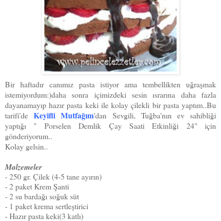
Bir haftadır canımız pasta istiyor ama tembellikten uğraşmak
istemiyordum:)daha sonra içimizdeki sesin ısrarına daha fazla
dayanamayıp hazır pasta keki ile kolay çilekli bir pasta yaptım..Bu
Keyifli Mutfağım
tarifi'de
'dan Sevgili, Tuğba'nın ev sahibliği
yaptığı " Porselen Demlik Çay Saati Etkinliği 24" için
gönderiyorum..
Kolay gelsin..
Malzemeler
- 250 gr. Çilek (4-5 tane ayırın)
- 2 paket Krem Şanti
- 2 su bardağı soğuk süt
- 1 paket krema sertleştirici
- Hazır pasta keki(3 katlı)