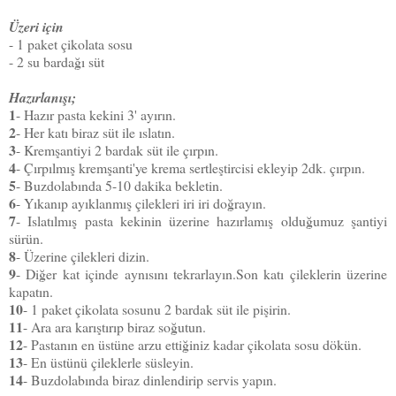
Üzeri için
- 1 paket çikolata sosu
- 2 su bardağı süt
Hazırlanışı;
1
- Hazır pasta kekini 3' ayırın.
2
- Her katı biraz süt ile ıslatın.
3
- Kremşantiyi 2 bardak süt ile çırpın.
4
- Çırpılmış kremşanti'ye krema sertleştircisi ekleyip 2dk. çırpın.
5
- Buzdolabında 5-10 dakika bekletin.
6
- Yıkanıp ayıklanmış çilekleri iri iri doğrayın.
7
- Islatılmış pasta kekinin üzerine hazırlamış olduğumuz şantiyi
sürün.
8
- Üzerine çilekleri dizin.
9
- Diğer kat içinde aynısını tekrarlayın.Son katı çileklerin üzerine
kapatın.
10
- 1 paket çikolata sosunu 2 bardak süt ile pişirin.
11
- Ara ara karıştırıp biraz soğutun.
12
- Pastanın en üstüne arzu ettiğiniz kadar çikolata sosu dökün.
13
- En üstünü çileklerle süsleyin.
14
- Buzdolabında biraz dinlendirip servis yapın.