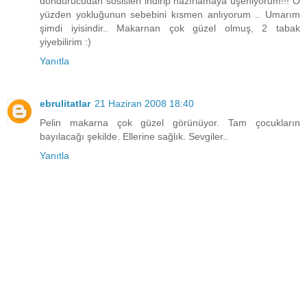
dondurucudan sosisleri indirip hazırlamaya üşeniyorum!!! O
yüzden yokluğunun sebebini kısmen anlıyorum .. Umarım
şimdi iyisindir.. Makarnan çok güzel olmuş, 2 tabak
yiyebilirim :)
Yanıtla
ebrulitatlar
21 Haziran 2008 18:40
Pelin makarna çok güzel görünüyor. Tam çocukların
bayılacağı şekilde. Ellerine sağlık. Sevgiler..
Yanıtla