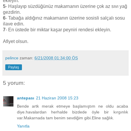
ekleyin.
5
- Haşlayıp süzdüğünüz makarnanın üzerine çok az sıvı yağ
gezdirin.
6
- Tabağa aldığınız makarnanın üzerine sosisli salçalı sosu
ilave edin.
7
- En üstede bir miktar kaşar peyniri rendesi ekleyin.
Afiyet olsun.
pelince
zaman:
6/21/2008 01:34:00 ÖS
Paylaş
5 yorum:
antepası
21 Haziran 2008 15:23
Bende artk merak etmeye başlamıştım ne oldu acaba
diye.havalardan herhalde bizdede öyle bir kırgınlık
var.Makarnada tam benim sevdiğim gibi.Eline sağlık.
Yanıtla