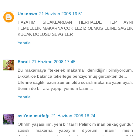
Unknown
21 Haziran 2008 16:51
HAYATIM SICAKLARDAN HERHALDE HEP AYNI
TEMBELLİK MAKARNA ÇOK LEZİZ OLMUŞ ELİNE SAĞLIK
KUCAK DOLUSU SEVGİLER
Yanıtla
Ebruli
21 Haziran 2008 17:45
Bu makarnaya "tekerlek makarna" denildiğini bilmiyordum.
Dikkatlice bakınca tekerleğe benziyormuş gerçekten de...
Ellerine sağlık, uzun zaman oldu sosisli makarna yapmayalı.
Benim de bir ara yapıp, yemem lazım...
Yanıtla
aslı'nın mutfağı
21 Haziran 2008 18:24
Ohhhh yaşasııınn, yeni bir tarif! Pelin'cim inan birkaç gündür
sosisli makarna yapayım diyorum, inanır mısın