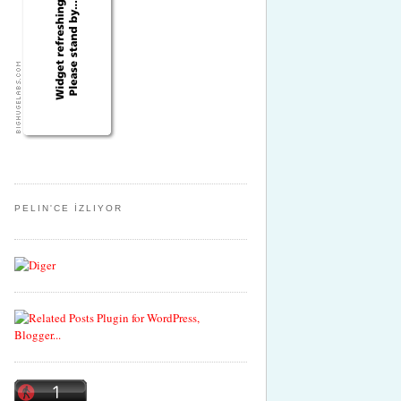
PELIN'CE İZLIYOR