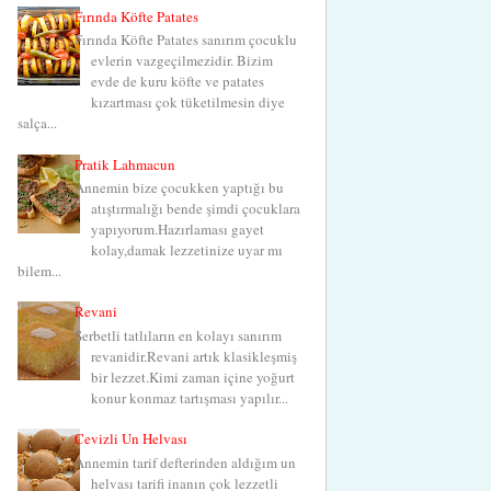
Fırında Köfte Patates
Fırında Köfte Patates sanırım çocuklu
evlerin vazgeçilmezidir. Bizim
evde de kuru köfte ve patates
kızartması çok tüketilmesin diye
salça...
Pratik Lahmacun
Annemin bize çocukken yaptığı bu
atıştırmalığı bende şimdi çocuklara
yapıyorum.Hazırlaması gayet
kolay,damak lezzetinize uyar mı
bilem...
Revani
Şerbetli tatlıların en kolayı sanırım
revanidir.Revani artık klasikleşmiş
bir lezzet.Kimi zaman içine yoğurt
konur konmaz tartışması yapılır...
Cevizli Un Helvası
Annemin tarif defterinden aldığım un
helvası tarifi inanın çok lezzetli