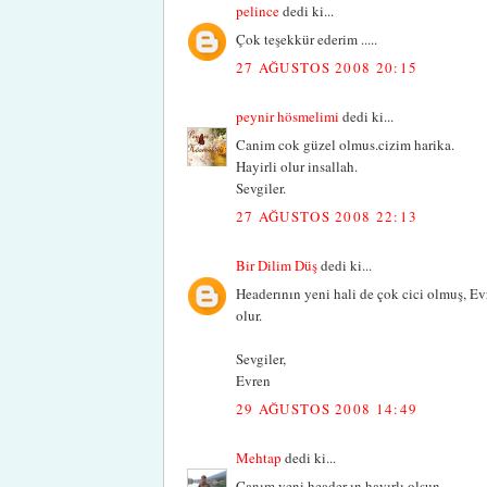
pelince
dedi ki...
Çok teşekkür ederim .....
27 AĞUSTOS 2008 20:15
peynir hösmelimi
dedi ki...
Canim cok güzel olmus.cizim harika.
Hayirli olur insallah.
Sevgiler.
27 AĞUSTOS 2008 22:13
Bir Dilim Düş
dedi ki...
Headerının yeni hali de çok cici olmuş, Ev
olur.
Sevgiler,
Evren
29 AĞUSTOS 2008 14:49
Mehtap
dedi ki...
Canım yeni header ın hayırlı olsun.