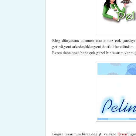
Blog dünyasına adımımı atar atmaz çok şanslıyı
getirdi,yeni arkadaşlıklar,yeni dostluklar edindi
Evren daha önce bana çok güzel bir tasarım yapmışt
Bugün tasarımım biraz değişti ve yine
Evren
'ciği