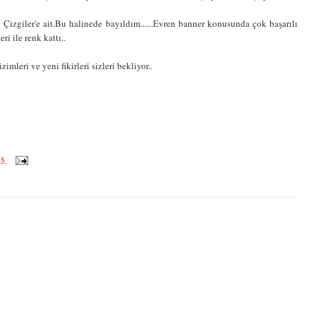
izgiler'e ait.Bu halinede bayıldım......Evren banner konusunda çok başarılı
i ile renk kattı..
mleri ve yeni fikirleri sizleri bekliyor..
ÖS