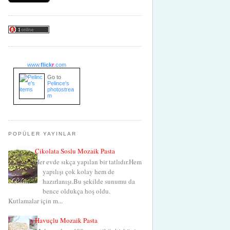
www.
flick
r
.com
Go to
Pelince's
photostrea
m
POPÜLER YAYINLAR
Çikolata Soslu Mozaik Pasta
Her evde sıkça yapılan bir tatlıdır.Hem
yapılışı çok kolay hem de
hazırlanışı.Bu şekilde sunumu da
bence oldukça hoş oldu.
Kutlamalar için m...
Havuçlu Mozaik Pasta