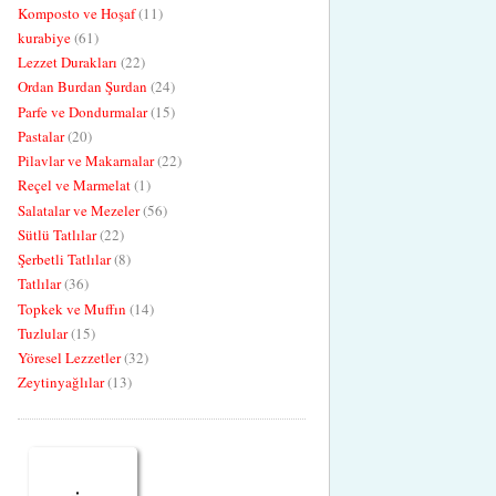
Komposto ve Hoşaf
(11)
kurabiye
(61)
Lezzet Durakları
(22)
Ordan Burdan Şurdan
(24)
Parfe ve Dondurmalar
(15)
Pastalar
(20)
Pilavlar ve Makarnalar
(22)
Reçel ve Marmelat
(1)
Salatalar ve Mezeler
(56)
Sütlü Tatlılar
(22)
Şerbetli Tatlılar
(8)
Tatlılar
(36)
Topkek ve Muffın
(14)
Tuzlular
(15)
Yöresel Lezzetler
(32)
Zeytinyağlılar
(13)