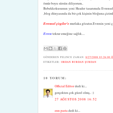
ömür boyu sürsün diliyorum..
Bebekkokusunun yeni Header tasarımıda Evrensel Ç
,blog dünyasında da bir çok kişinin bloğuna çizimler
Evrensel çizgiler'e
mutlaka gözatın.Evrenin yeni çizi
Evren
tekrar emeğine sağlık....
GÖNDEREN
PELINCE
ZAMAN:
8/27/2008 03:26:00 
ETIKETLER:
ORDAN BURDAN ŞURDAN
10 YORUM:
Official Editor
dedi ki...
gerçekten çok güzel olmş.. :)
27 AĞUSTOS 2008 16:52
enn pasta
dedi ki...