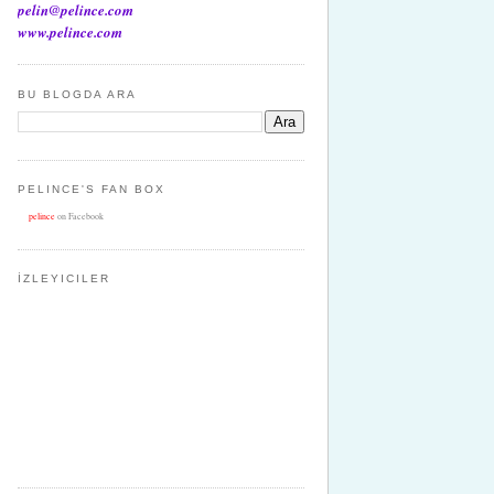
pelin@pelince.com
www.pelince.com
BU BLOGDA ARA
PELINCE'S FAN BOX
pelince
on Facebook
İZLEYICILER