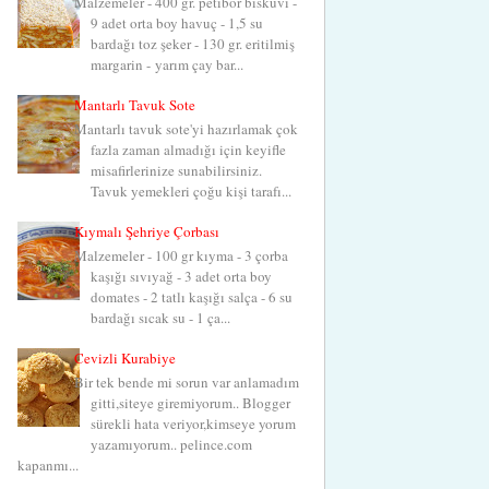
Malzemeler - 400 gr. petibör bisküvi -
9 adet orta boy havuç - 1,5 su
bardağı toz şeker - 130 gr. eritilmiş
margarin - yarım çay bar...
Mantarlı Tavuk Sote
Mantarlı tavuk sote'yi hazırlamak çok
fazla zaman almadığı için keyifle
misafirlerinize sunabilirsiniz.
Tavuk yemekleri çoğu kişi tarafı...
Kıymalı Şehriye Çorbası
Malzemeler - 100 gr kıyma - 3 çorba
kaşığı sıvıyağ - 3 adet orta boy
domates - 2 tatlı kaşığı salça - 6 su
bardağı sıcak su - 1 ça...
Cevizli Kurabiye
Bir tek bende mi sorun var anlamadım
gitti,siteye giremiyorum.. Blogger
sürekli hata veriyor,kimseye yorum
yazamıyorum.. pelince.com
kapanmı...