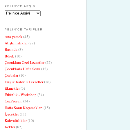
PELIN'CE ARŞIVI
PELIN'CE TARIFLER
Ana yemek
(45)
Atıştırmalıklar
(27)
Basında
(3)
Börek
(10)
Çocuklara Özel Lezzetler
(22)
Çocuklarla Hafta Sonu
(12)
Çorbalar
(10)
Düşük Kalorili Lezzetler
(16)
Ekmekler
(5)
Etkinlik - Workshop
(34)
GeziYorum
(34)
Hafta Sonu Kaçamakları
(15)
İçecekler
(11)
Kahvaltılıklar
(10)
Kekler
(62)