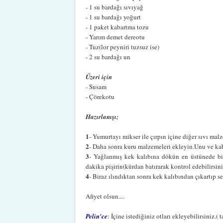
- 1 su bardağı sıvıyağ
- 1 su bardağı yoğurt
- 1 paket kabartma tozu
- Yarım demet dereotu
- Tuz(lor peyniri tuzsuz ise)
- 2 su bardağı un
Üzeri için
- Susam
- Çörekotu
Hazırlanışı;
1
- Yumurtayı mikser ile çırpın içine diğer sıvı mal
2
- Daha sonra kuru malzemeleri ekleyin.Unu ve kab
3
- Yağlanmış kek kalıbına dökün en üstünede bir
dakika pişirin(kürdan batırarak kontrol edebilirsini
4
- Biraz ılındıktan sonra kek kalıbından çıkartıp s
Afiyet olsun....
Pelin'ce
: İçine istediğiniz otları ekleyebilirsiniz.(