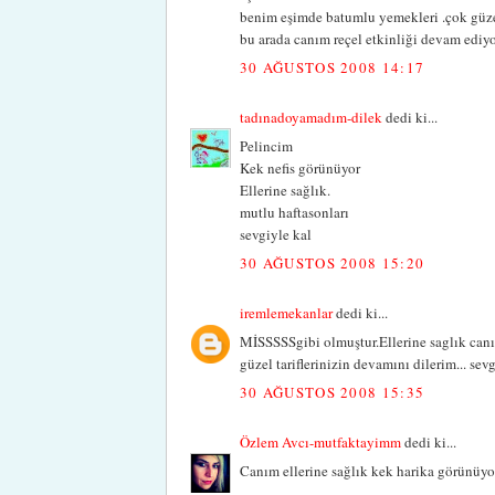
benim eşimde batumlu yemekleri .çok güz
bu arada canım reçel etkinliği devam ediy
30 AĞUSTOS 2008 14:17
tadınadoyamadım-dilek
dedi ki...
Pelincim
Kek nefis görünüyor
Ellerine sağlık.
mutlu haftasonları
sevgiyle kal
30 AĞUSTOS 2008 15:20
iremlemekanlar
dedi ki...
MİSSSSSgibi olmuştur.Ellerine saglık canım
güzel tariflerinizin devamını dilerim... sevg
30 AĞUSTOS 2008 15:35
Özlem Avcı-mutfaktayimm
dedi ki...
Canım ellerine sağlık kek harika görünüyor