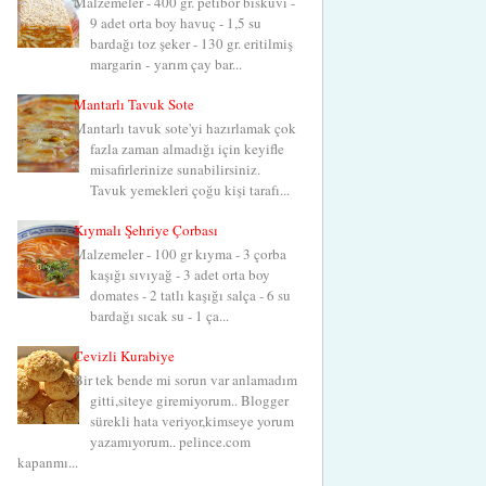
Malzemeler - 400 gr. petibör bisküvi -
9 adet orta boy havuç - 1,5 su
bardağı toz şeker - 130 gr. eritilmiş
margarin - yarım çay bar...
Mantarlı Tavuk Sote
Mantarlı tavuk sote'yi hazırlamak çok
fazla zaman almadığı için keyifle
misafirlerinize sunabilirsiniz.
Tavuk yemekleri çoğu kişi tarafı...
Kıymalı Şehriye Çorbası
Malzemeler - 100 gr kıyma - 3 çorba
kaşığı sıvıyağ - 3 adet orta boy
domates - 2 tatlı kaşığı salça - 6 su
bardağı sıcak su - 1 ça...
Cevizli Kurabiye
Bir tek bende mi sorun var anlamadım
gitti,siteye giremiyorum.. Blogger
sürekli hata veriyor,kimseye yorum
yazamıyorum.. pelince.com
kapanmı...