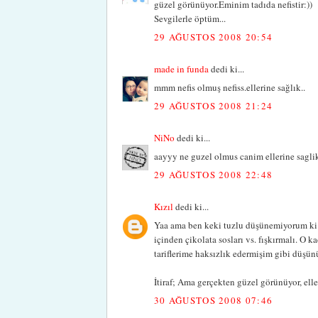
güzel görünüyor.Eminim tadıda nefistir:))
Sevgilerle öptüm...
29 AĞUSTOS 2008 20:54
made in funda
dedi ki...
mmm nefis olmuş nefiss.ellerine sağlık..
29 AĞUSTOS 2008 21:24
NiNo
dedi ki...
aayyy ne guzel olmus canim ellerine sagli
29 AĞUSTOS 2008 22:48
Kızıl
dedi ki...
Yaa ama ben keki tuzlu düşünemiyorum ki y
içinden çikolata sosları vs. fışkırmalı. O 
tariflerime haksızlık edermişim gibi düşün
İtiraf; Ama gerçekten güzel görünüyor, eller
30 AĞUSTOS 2008 07:46