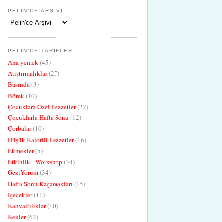
PELIN'CE ARŞIVI
PELIN'CE TARIFLER
Ana yemek
(45)
Atıştırmalıklar
(27)
Basında
(3)
Börek
(10)
Çocuklara Özel Lezzetler
(22)
Çocuklarla Hafta Sonu
(12)
Çorbalar
(10)
Düşük Kalorili Lezzetler
(16)
Ekmekler
(5)
Etkinlik - Workshop
(34)
GeziYorum
(34)
Hafta Sonu Kaçamakları
(15)
İçecekler
(11)
Kahvaltılıklar
(10)
Kekler
(62)