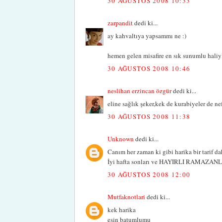
30 AĞUSTOS 2008 10:33
zarpandit
dedi ki...
ay kahvaltıya yapsammı ne :)
hemen gelen misafire en sık sunumlu haliyl
30 AĞUSTOS 2008 10:46
neslihan erzincan özgür
dedi ki...
eline sağlık şeker,kek de kurabiyeler de nefi
30 AĞUSTOS 2008 11:38
Unknown
dedi ki...
Canım her zaman ki gibi harika bir tarif dah
İyi hafta sonları ve HAYIRLI RAMAZA
30 AĞUSTOS 2008 12:00
Mutfaknotlari
dedi ki...
kek harika
eşin batumlumu