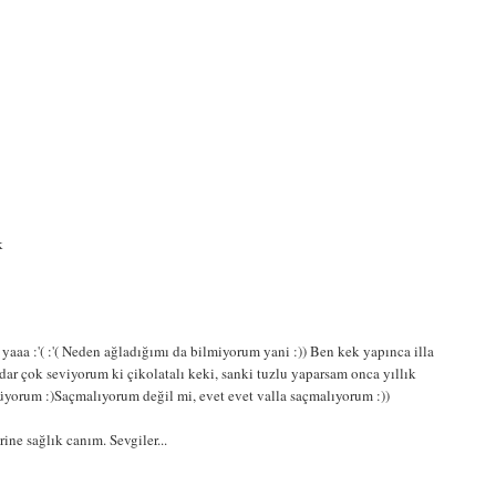
k
aaa :'( :'( Neden ağladığımı da bilmiyorum yani :)) Ben kek yapınca illa
kadar çok seviyorum ki çikolatalı keki, sanki tuzlu yaparsam onca yıllık
üyorum :)Saçmalıyorum değil mi, evet evet valla saçmalıyorum :))
ine sağlık canım. Sevgiler...