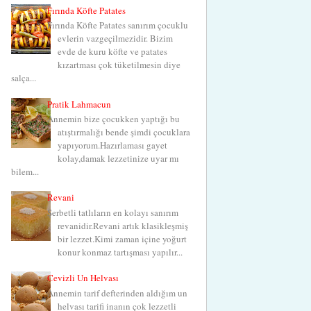
Fırında Köfte Patates
Fırında Köfte Patates sanırım çocuklu
evlerin vazgeçilmezidir. Bizim
evde de kuru köfte ve patates
kızartması çok tüketilmesin diye
salça...
Pratik Lahmacun
Annemin bize çocukken yaptığı bu
atıştırmalığı bende şimdi çocuklara
yapıyorum.Hazırlaması gayet
kolay,damak lezzetinize uyar mı
bilem...
Revani
Şerbetli tatlıların en kolayı sanırım
revanidir.Revani artık klasikleşmiş
bir lezzet.Kimi zaman içine yoğurt
konur konmaz tartışması yapılır...
Cevizli Un Helvası
Annemin tarif defterinden aldığım un
helvası tarifi inanın çok lezzetli