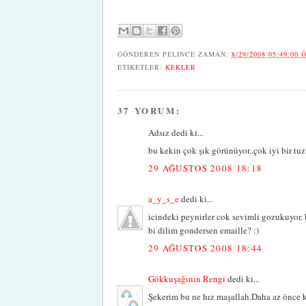
GÖNDEREN
PELINCE
ZAMAN:
8/29/2008 05:49:00 
ETIKETLER:
KEKLER
37 YORUM:
Adsız dedi ki...
bu kekin çok şık görünüyor..çok iyi bir tuzl
29 AĞUSTOS 2008 18:18
a_y_s_e
dedi ki...
icindeki peynirler cok sevimli gozukuyor. 
bi dilim gondersen emaille? :)
29 AĞUSTOS 2008 18:44
Gökkuşağının Rengi
dedi ki...
Şekerim bu ne hız maşallah.Daha az önce 