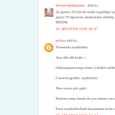
fatosun mutfagından...
dedi ki...
26 ağustos 1922de bir millet özgürlüğü iç
güçler 30 Ağustosta Anadolu'dan sökülüp
DİYENE
30 AĞUSTOS 2008 09:47
pelince
dedi ki...
Yosunbuka teşekkürler.
Ayşe ahh ahh keşke :)
Gökkuşağının rengi sorma :)) birikti tarifler
Canım hoşgeldin...teşekkürler..
Nino canım çok sağol..
Pandora sorma ,bende de aynı durum var,sırad
Fatoş teşekkürler.Zafer bayramımız kutlu o