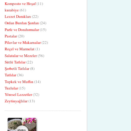
Komposto ve Hoşaf
(11)
kurabiye
(61)
Lezzet Durakları
(22)
Ordan Burdan Şurdan
(24)
Parfe ve Dondurmalar
(15)
Pastalar
(20)
Pilavlar ve Makarnalar
(22)
Reçel ve Marmelat
(1)
Salatalar ve Mezeler
(56)
Sütlü Tatlılar
(22)
Şerbetli Tatlılar
(8)
Tatlılar
(36)
Topkek ve Muffın
(14)
Tuzlular
(15)
Yöresel Lezzetler
(32)
Zeytinyağlılar
(13)