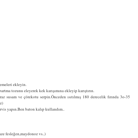
zemeleri ekleyin.
artma tozunu eleyerek kek karışımına ekleyip karıştırın.
az susam ve çörekotu serpin.Önceden ısıtılmış 180 derecelik fırında 3o-35
z)
ervis yapın.Ben baton kalıp kullandım..
 taze fesleğen,maydonoz vs..)