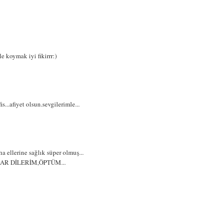
e koymak iyi fikirrr:)
s...afiyet olsun.sevgilerimle...
a ellerine sağlık süper olmuş...
NLAR DİLERİM,ÖPTÜM...