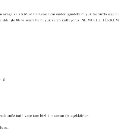
in ayağa kalktı.Mustafa Kemal.2in önderliğindeki büyük taarruzla işgalci
 atıldı.işte 86 yılsonra bu büyük zaferi kutluyoruz..NE MUTLU TÜRKÜM
 :))
a sufle tarifi var,o tam bizlik o zaman :)) teşekkürler..
lsun..