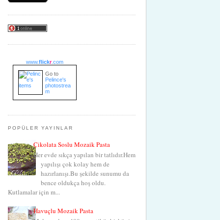
www.
flick
r
.com
Go to
Pelince's
photostrea
m
POPÜLER YAYINLAR
Çikolata Soslu Mozaik Pasta
Her evde sıkça yapılan bir tatlıdır.Hem
yapılışı çok kolay hem de
hazırlanışı.Bu şekilde sunumu da
bence oldukça hoş oldu.
Kutlamalar için m...
Havuçlu Mozaik Pasta