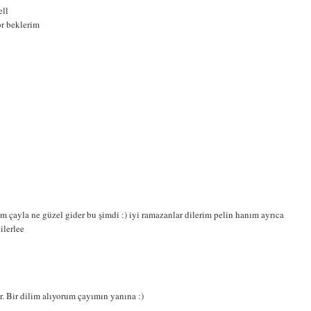
ell
or beklerim
 çayla ne güzel gider bu şimdi :) iyi ramazanlar dilerim pelin hanım ayrıca
ilerlee
. Bir dilim alıyorum çayımın yanına :)