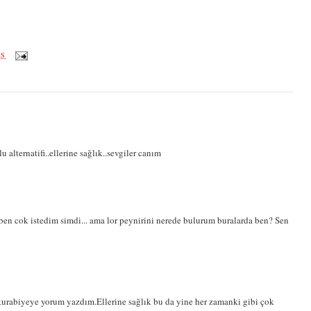
ÖS
u alternatifi..ellerine sağlık..sevgiler canım
ben cok istedim simdi... ama lor peynirini nerede bulurum buralarda ben? Sen
kurabiyeye yorum yazdım.Ellerine sağlık bu da yine her zamanki gibi çok