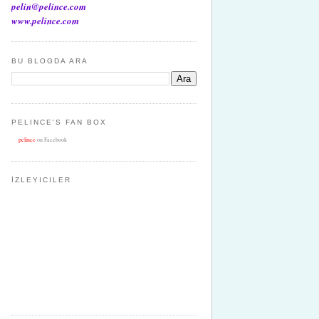
pelin@pelince.com
www.pelince.com
BU BLOGDA ARA
PELINCE'S FAN BOX
pelince
on Facebook
İZLEYICILER