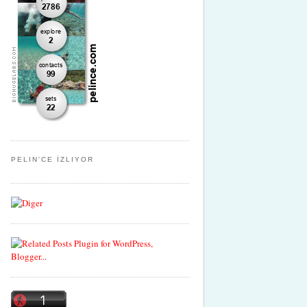
PELIN'CE İZLIYOR