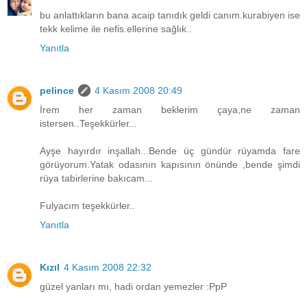
bu anlattıkların bana acaip tanıdık geldi canım.kurabiyen ise
tekk kelime ile nefis.ellerine sağlık..
Yanıtla
pelince
4 Kasım 2008 20:49
İrem her zaman beklerim çaya,ne zaman
istersen..Teşekkürler...
Ayşe hayırdır inşallah...Bende üç gündür rüyamda fare
görüyorum.Yatak odasının kapısının önünde ,bende şimdi
rüya tabirlerine bakıcam...
Fulyacım teşekkürler..
Yanıtla
Kızıl
4 Kasım 2008 22:32
güzel yanları mı, hadi ordan yemezler :PpP