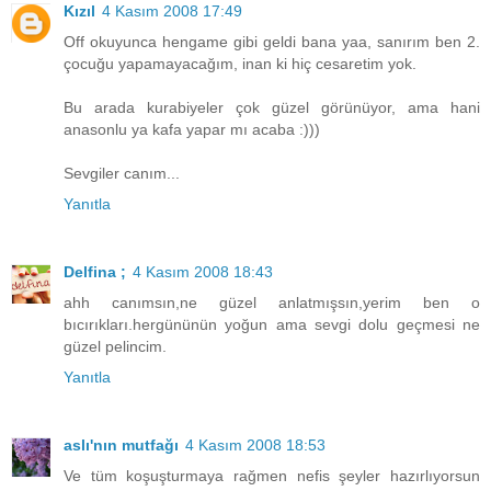
Kızıl
4 Kasım 2008 17:49
Off okuyunca hengame gibi geldi bana yaa, sanırım ben 2.
çocuğu yapamayacağım, inan ki hiç cesaretim yok.
Bu arada kurabiyeler çok güzel görünüyor, ama hani
anasonlu ya kafa yapar mı acaba :)))
Sevgiler canım...
Yanıtla
Delfina ;
4 Kasım 2008 18:43
ahh canımsın,ne güzel anlatmışsın,yerim ben o
bıcırıkları.hergününün yoğun ama sevgi dolu geçmesi ne
güzel pelincim.
Yanıtla
aslı'nın mutfağı
4 Kasım 2008 18:53
Ve tüm koşuşturmaya rağmen nefis şeyler hazırlıyorsun