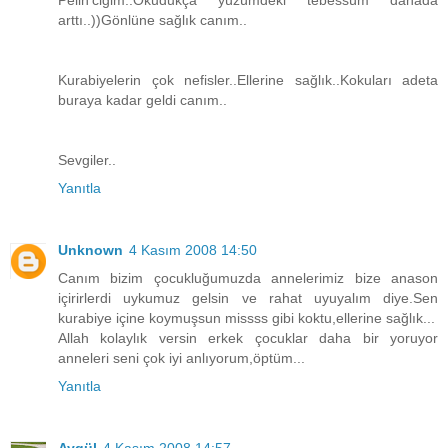
Pelin'ciğim..Okudukça yüzümdeki tebessüm dahada
arttı..))Gönlüne sağlık canım..
Kurabiyelerin çok nefisler..Ellerine sağlık..Kokuları adeta
buraya kadar geldi canım..
Sevgiler..
Yanıtla
Unknown
4 Kasım 2008 14:50
Canım bizim çocukluğumuzda annelerimiz bize anason
içirirlerdi uykumuz gelsin ve rahat uyuyalım diye.Sen
kurabiye içine koymuşsun missss gibi koktu,ellerine sağlık...
Allah kolaylık versin erkek çocuklar daha bir yoruyor
anneleri seni çok iyi anlıyorum,öptüm...
Yanıtla