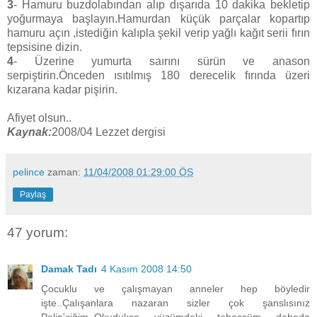
3
- Hamuru buzdolabından alıp dışarıda 10 dakika bekletip
yoğurmaya başlayın.Hamurdan küçük parçalar kopartıp
hamuru açın ,istediğin kalıpla şekil verip yağlı kağıt serii fırın
tepsisine dizin.
4
- Üzerine yumurta saırını sürün ve anason
serpiştirin.Önceden ısıtılmış 180 derecelik fırında üzeri
kızarana kadar pişirin.
Afiyet olsun..
Kaynak:
2008/04 Lezzet dergisi
pelince
zaman:
11/04/2008 01:29:00 ÖS
Paylaş
47 yorum:
Damak Tadı
4 Kasım 2008 14:50
Çocuklu ve çalışmayan anneler hep böyledir
işte..Çalışanlara nazaran sizler çok şanslısınız