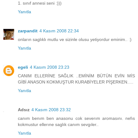
1. sınıf annesi seni :)))
Yanıtla
zarpandit
4 Kasım 2008 22:34
onların saglıklı mutlu ve sizinle olusu yetiyordur eminim.. :)
Yanıtla
egeli
4 Kasım 2008 23:23
CANIM ELLERİNE SAĞLIK ..EMİNİM BÜTÜN EVİN MİS
GİBİ ANASON KOKMUŞTUR KURABİYELER PİŞERKEN.....
Yanıtla
Adsız
4 Kasım 2008 23:32
canım benım ben anasonu cok severım aromasını. nefıs
kokmustur ellerıne saglık canım sevgıler..
Yanıtla