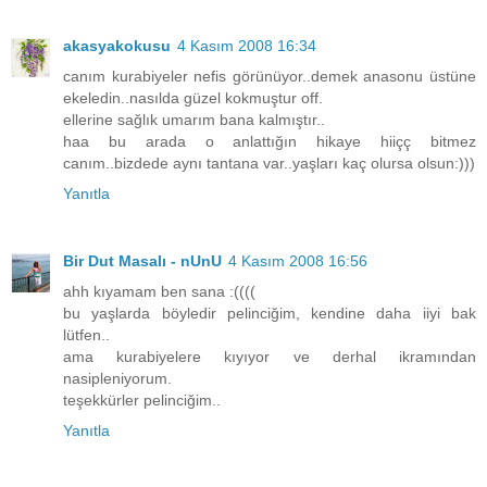
akasyakokusu
4 Kasım 2008 16:34
canım kurabiyeler nefis görünüyor..demek anasonu üstüne
ekeledin..nasılda güzel kokmuştur off.
ellerine sağlık umarım bana kalmıştır..
haa bu arada o anlattığın hikaye hiiçç bitmez
canım..bizdede aynı tantana var..yaşları kaç olursa olsun:)))
Yanıtla
Bir Dut Masalı - nUnU
4 Kasım 2008 16:56
ahh kıyamam ben sana :((((
bu yaşlarda böyledir pelinciğim, kendine daha iiyi bak
lütfen..
ama kurabiyelere kıyıyor ve derhal ikramından
nasipleniyorum.
teşekkürler pelinciğim..
Yanıtla