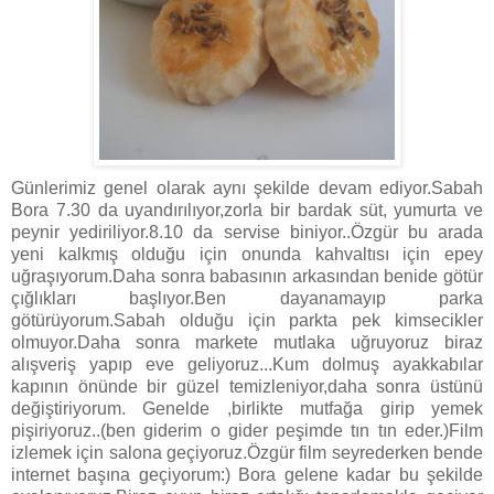
Günlerimiz genel olarak aynı şekilde devam ediyor.Sabah
Bora 7.30 da uyandırılıyor,zorla bir bardak süt, yumurta ve
peynir yediriliyor.8.10 da servise biniyor..Özgür bu arada
yeni kalkmış olduğu için onunda kahvaltısı için epey
uğraşıyorum.Daha sonra babasının arkasından benide götür
çığlıkları başlıyor.Ben dayanamayıp parka
götürüyorum.Sabah olduğu için parkta pek kimsecikler
olmuyor.Daha sonra markete mutlaka uğruyoruz biraz
alışveriş yapıp eve geliyoruz...Kum dolmuş ayakkabılar
kapının önünde bir güzel temizleniyor,daha sonra üstünü
değiştiriyorum. Genelde ,birlikte mutfağa girip yemek
pişiriyoruz..(ben giderim o gider peşimde tın tın eder.)Film
izlemek için salona geçiyoruz.Özgür film seyrederken bende
internet başına geçiyorum:) Bora gelene kadar bu şekilde