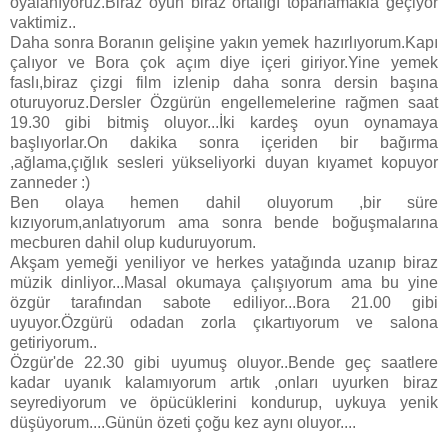
oyalanıyoruz.Biraz oyun biraz ortalığı toparlamakla geçiyor
vaktimiz..
Daha sonra Boranın gelişine yakın yemek hazırlıyorum.Kapı
çalıyor ve Bora çok açım diye içeri giriyor.Yine yemek
faslı,biraz çizgi film izlenip daha sonra dersin başına
oturuyoruz.Dersler Özgürün engellemelerine rağmen saat
19.30 gibi bitmiş oluyor...İki kardeş oyun oynamaya
başlıyorlar.On dakika sonra içeriden bir bağırma
,ağlama,çığlık sesleri yükseliyorki duyan kıyamet kopuyor
zanneder :)
Ben olaya hemen dahil oluyorum ,bir süre
kızıyorum,anlatıyorum ama sonra bende boğuşmalarına
mecburen dahil olup kuduruyorum.
Akşam yemeği yeniliyor ve herkes yatağında uzanıp biraz
müzik dinliyor...Masal okumaya çalışıyorum ama bu yine
özgür tarafından sabote ediliyor...Bora 21.00 gibi
uyuyor.Özgürü odadan zorla çıkartıyorum ve salona
getiriyorum..
Özgür'de 22.30 gibi uyumuş oluyor..Bende geç saatlere
kadar uyanık kalamıyorum artık ,onları uyurken biraz
seyrediyorum ve öpücüklerini kondurup, uykuya yenik
düşüyorum....Günün özeti çoğu kez aynı oluyor....