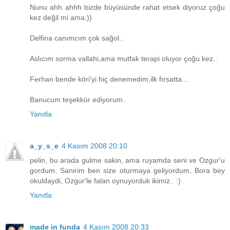
Nunu ahh ahhh bizde büyüsünde rahat etsek diyoruz çoğu
kez değil mi ama:))
Delfina canımcım çok sağol..
Aslıcım sorma vallahi,ama mutfak terapi oluyor çoğu kez..
Ferhan bende köri'yi hiç denemedim,ilk fırsatta...
Banucum teşekkür ediyorum..
Yanıtla
a_y_s_e
4 Kasım 2008 20:10
pelin, bu arada gulme sakin, ama ruyamda seni ve Ozgur'u
gordum. Sanirim ben size oturmaya geliyordum, Bora bey
okuldaydi, Ozgur'le falan oynuyorduk ikimiz.. :)
Yanıtla
made in funda
4 Kasım 2008 20:33