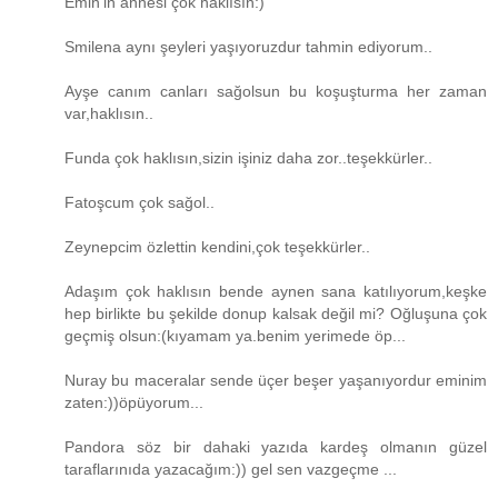
Emin'in annesi çok haklısın:)
Smilena aynı şeyleri yaşıyoruzdur tahmin ediyorum..
Ayşe canım canları sağolsun bu koşuşturma her zaman
var,haklısın..
Funda çok haklısın,sizin işiniz daha zor..teşekkürler..
Fatoşcum çok sağol..
Zeynepcim özlettin kendini,çok teşekkürler..
Adaşım çok haklısın bende aynen sana katılıyorum,keşke
hep birlikte bu şekilde donup kalsak değil mi? Oğluşuna çok
geçmiş olsun:(kıyamam ya.benim yerimede öp...
Nuray bu maceralar sende üçer beşer yaşanıyordur eminim
zaten:))öpüyorum...
Pandora söz bir dahaki yazıda kardeş olmanın güzel
taraflarınıda yazacağım:)) gel sen vazgeçme ...