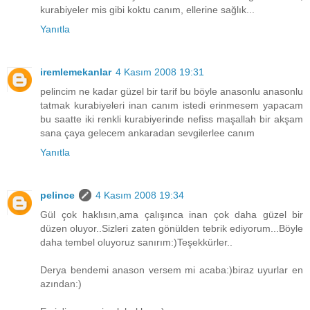
kurabiyeler mis gibi koktu canım, ellerine sağlık...
Yanıtla
iremlemekanlar
4 Kasım 2008 19:31
pelincim ne kadar güzel bir tarif bu böyle anasonlu anasonlu
tatmak kurabiyeleri inan canım istedi erinmesem yapacam
bu saatte iki renkli kurabiyerinde nefiss maşallah bir akşam
sana çaya gelecem ankaradan sevgilerlee canım
Yanıtla
pelince
4 Kasım 2008 19:34
Gül çok haklısın,ama çalışınca inan çok daha güzel bir
düzen oluyor..Sizleri zaten gönülden tebrik ediyorum...Böyle
daha tembel oluyoruz sanırım:)Teşekkürler..
Derya bendemi anason versem mi acaba:)biraz uyurlar en
azından:)