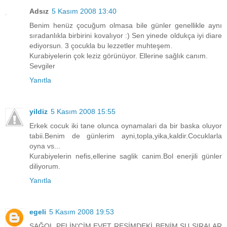
Adsız
5 Kasım 2008 13:40
Benim henüz çocuğum olmasa bile günler genellikle aynı
sıradanlıkla birbirini kovalıyor :) Sen yinede oldukça iyi diare
ediyorsun. 3 çocukla bu lezzetler muhteşem.
Kurabiyelerin çok leziz görünüyor. Ellerine sağlık canım.
Sevgiler
Yanıtla
yildiz
5 Kasım 2008 15:55
Erkek cocuk iki tane olunca oynamalari da bir baska oluyor
tabii.Benim de günlerim ayni,topla,yika,kaldir.Cocuklarla
oyna vs...
Kurabiyelerin nefis,ellerine saglik canim.Bol enerjili günler
diliyorum.
Yanıtla
egeli
5 Kasım 2008 19:53
SAĞOL PELİN'CİM,EVET RESİMDEKİ BENİM.ŞU SIRALAR