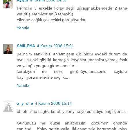
Aygül
4 Kasım 2008 14:57
Pelincim 3 erkekle kolay değil uğraşmak.bendede 2 tane
var düşünemiyorum 3 taneyi:))
ellerine sağlık çok çekici görünüyorlar.
Yanıtla
SMİLENA
4 Kasım 2008 15:01
pelincim sanki bizi anlatmışsın gibi.bizim evdeki durum da
aynı sizinki gibi.iki kardeşin kavgaları,masallar,yemek faslı
ve yatağa yorgun giren anneler...
kurabiyen de nefis görünüyor.anasonlu şeylere
bayılıyorum.ellerine sağlık...
Yanıtla
a_y_s_e
4 Kasım 2008 15:14
oh oh eline saglik, kurabiyeler yine ye beni diye bagiriyorlar.
Gununuzu ne guzel anlatmissin, gozumun onunde
canlandi... Kolay gelsin valla, iki canavarla bogusmak kolay