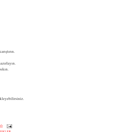
arıştırın.
hazırlayın.
sıkın.
kleyebilirsiniz.
ÖÖ
CEKLER