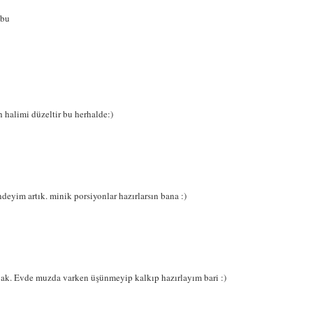
 bu
halimi düzeltir bu herhalde:)
endeyim artık. minik porsiyonlar hazırlarsın bana :)
k. Evde muzda varken üşünmeyip kalkıp hazırlayım bari :)