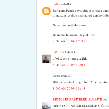
pelince
dedi ki...
Deryacım bende kayıt oldum sonrada unutt
olmuştum ...yahoo mail adresi gerekiyordu 
Nuraycım inşallah canım..
Banucum benimde :)teşekkürler..
8 OCAK 2009 12:35
SMİLENA
dedi ki...
of of süper .ellerine sağlık
8 OCAK 2009 13:03
Adsız dedi ki...
Hiii bu ne güzel bir görüntü Allahım, kimi
8 OCAK 2009 13:13
RENKLİ KURABİYELER- ZÜLBİYE
dedi 
NEFİS GÖRÜNÜYOR ELLERİNE SAĞLIK 