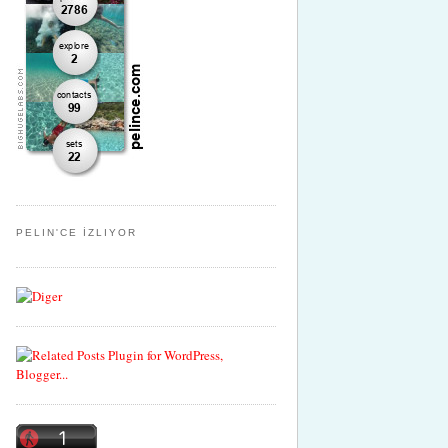
PELIN'CE İZLIYOR