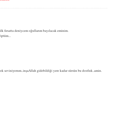
ilk fırsatta deniycem oğullarım bayılacak eminim.
öptüm...
 çok seviniyorum..inşaAllah gidebildiği yere kadar sürsün bu dostluk..amin.