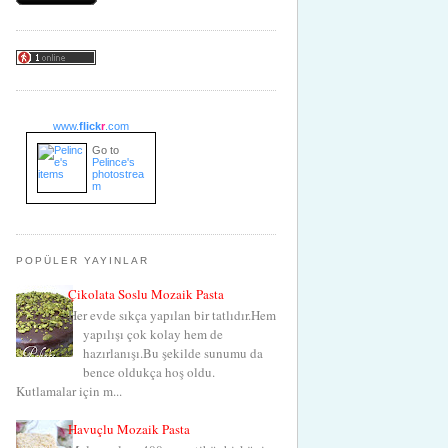
www.
flick
r
.com
Go to
Pelince's
photostrea
m
POPÜLER YAYINLAR
Çikolata Soslu Mozaik Pasta
Her evde sıkça yapılan bir tatlıdır.Hem
yapılışı çok kolay hem de
hazırlanışı.Bu şekilde sunumu da
bence oldukça hoş oldu.
Kutlamalar için m...
Havuçlu Mozaik Pasta