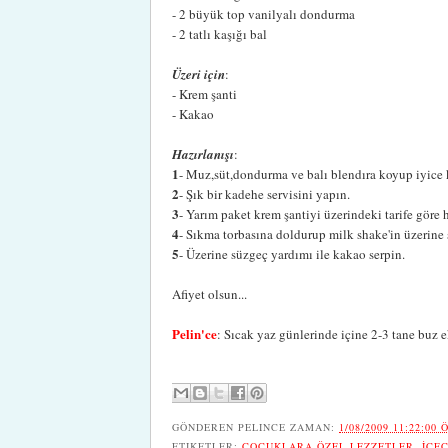
- 2 büyük top vanilyalı dondurma
- 2 tatlı kaşığı bal
Üzeri için
:
- Krem şanti
- Kakao
Hazırlanışı
:
1
- Muz,süt,dondurma ve balı blendıra koyup iyice k
2
- Şık bir kadehe servisini yapın.
3
- Yarım paket krem şantiyi üzerindeki tarife göre 
4
- Sıkma torbasına doldurup milk shake'in üzerine 
5
- Üzerine süzgeç yardımı ile kakao serpin.
Afiyet olsun...
Pelin'ce
: Sıcak yaz günlerinde içine 2-3 tane buz e
GÖNDEREN
PELINCE
ZAMAN:
1/08/2009 11:22:00 
ETIKETLER:
ÇOCUKLARA ÖZEL LEZZETLER
,
İÇE