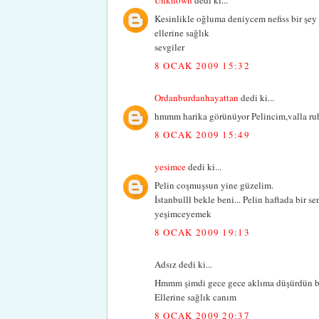
Kesinlikle oğluma deniycem nefiss bir şey
ellerine sağlık
sevgiler
8 OCAK 2009 15:32
Ordanburdanhayattan
dedi ki...
hmmm harika görünüyor Pelincim,valla ruh 
8 OCAK 2009 15:49
yesimce
dedi ki...
Pelin coşmuşsun yine güzelim.
İstanbulll bekle beni... Pelin haftada bir s
yeşimceyemek
8 OCAK 2009 19:13
Adsız dedi ki...
Hmmm şimdi gece gece aklıma düşürdün ba
Ellerine sağlık canım
8 OCAK 2009 20:37