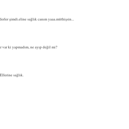
rler şimdi.eline sağlık canım yaaa.müthişsin...
ar var ki yapmadım, ne ayıp değil mi?
Ellerine sağlık.