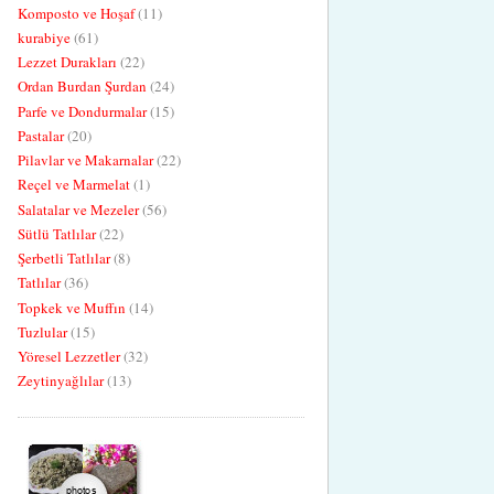
Komposto ve Hoşaf
(11)
kurabiye
(61)
Lezzet Durakları
(22)
Ordan Burdan Şurdan
(24)
Parfe ve Dondurmalar
(15)
Pastalar
(20)
Pilavlar ve Makarnalar
(22)
Reçel ve Marmelat
(1)
Salatalar ve Mezeler
(56)
Sütlü Tatlılar
(22)
Şerbetli Tatlılar
(8)
Tatlılar
(36)
Topkek ve Muffın
(14)
Tuzlular
(15)
Yöresel Lezzetler
(32)
Zeytinyağlılar
(13)