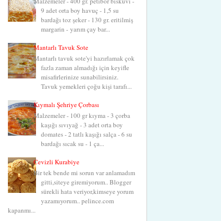
Malzemeler - 400 gr. petibör bisküvi -
9 adet orta boy havuç - 1,5 su
bardağı toz şeker - 130 gr. eritilmiş
margarin - yarım çay bar...
Mantarlı Tavuk Sote
Mantarlı tavuk sote'yi hazırlamak çok
fazla zaman almadığı için keyifle
misafirlerinize sunabilirsiniz.
Tavuk yemekleri çoğu kişi tarafı...
Kıymalı Şehriye Çorbası
Malzemeler - 100 gr kıyma - 3 çorba
kaşığı sıvıyağ - 3 adet orta boy
domates - 2 tatlı kaşığı salça - 6 su
bardağı sıcak su - 1 ça...
Cevizli Kurabiye
Bir tek bende mi sorun var anlamadım
gitti,siteye giremiyorum.. Blogger
sürekli hata veriyor,kimseye yorum
yazamıyorum.. pelince.com
kapanmı...