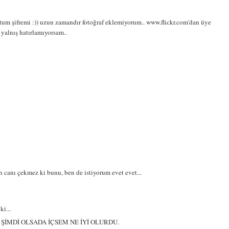
um şifremi :)) uzun zamandır fotoğraf eklemiyorum.. www.flickr.com'dan üye
yalnış hatırlamıyorsam..
n canı çekmez ki bunu, ben de istiyorum evet evet...
ki...
ŞİMDİ OLSADA İÇSEM NE İYİ OLURDU.