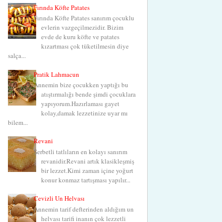
Fırında Köfte Patates
Fırında Köfte Patates sanırım çocuklu
evlerin vazgeçilmezidir. Bizim
evde de kuru köfte ve patates
kızartması çok tüketilmesin diye
salça...
Pratik Lahmacun
Annemin bize çocukken yaptığı bu
atıştırmalığı bende şimdi çocuklara
yapıyorum.Hazırlaması gayet
kolay,damak lezzetinize uyar mı
bilem...
Revani
Şerbetli tatlıların en kolayı sanırım
revanidir.Revani artık klasikleşmiş
bir lezzet.Kimi zaman içine yoğurt
konur konmaz tartışması yapılır...
Cevizli Un Helvası
Annemin tarif defterinden aldığım un
helvası tarifi inanın çok lezzetli