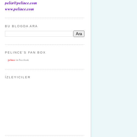
pelin@pelince.com
www.pelince.com
BU BLOGDA ARA
PELINCE'S FAN BOX
pelince
on Facebook
İZLEYICILER