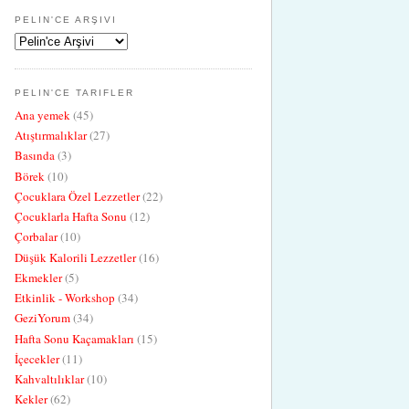
PELIN'CE ARŞIVI
PELIN'CE TARIFLER
Ana yemek
(45)
Atıştırmalıklar
(27)
Basında
(3)
Börek
(10)
Çocuklara Özel Lezzetler
(22)
Çocuklarla Hafta Sonu
(12)
Çorbalar
(10)
Düşük Kalorili Lezzetler
(16)
Ekmekler
(5)
Etkinlik - Workshop
(34)
GeziYorum
(34)
Hafta Sonu Kaçamakları
(15)
İçecekler
(11)
Kahvaltılıklar
(10)
Kekler
(62)