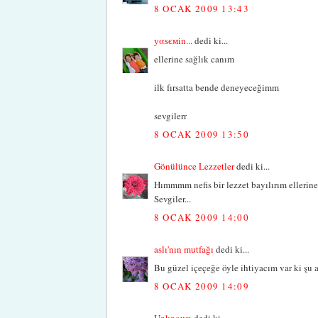
8 OCAK 2009 13:43
уαѕємin...
dedi ki...
ellerine sağlık canım
ilk fırsatta bende deneyeceğimm
sevgilerr
8 OCAK 2009 13:50
Gönülünce Lezzetler
dedi ki...
Hımmmm nefis bir lezzet bayılırım ellerine
Sevgiler...
8 OCAK 2009 14:00
aslı'nın mutfağı
dedi ki...
Bu güzel içeçeğe öyle ihtiyacım var ki şu an
8 OCAK 2009 14:09
Unknown
dedi ki...