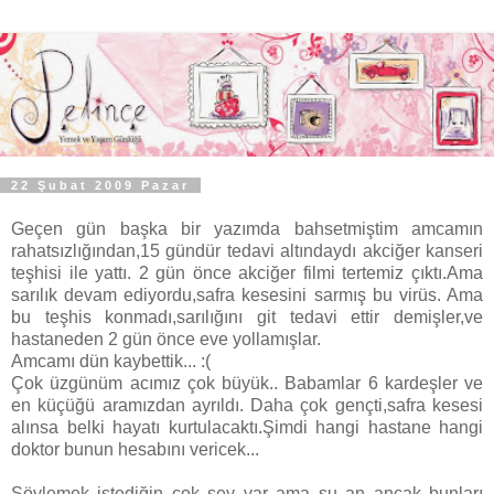
22 Şubat 2009 Pazar
Geçen gün başka bir yazımda bahsetmiştim amcamın
rahatsızlığından,15 gündür tedavi altındaydı akciğer kanseri
teşhisi ile yattı. 2 gün önce akciğer filmi tertemiz çıktı.Ama
sarılık devam ediyordu,safra kesesini sarmış bu virüs. Ama
bu teşhis konmadı,sarılığını git tedavi ettir demişler,ve
hastaneden 2 gün önce eve yollamışlar.
Amcamı dün kaybettik... :(
Çok üzgünüm acımız çok büyük.. Babamlar 6 kardeşler ve
en küçüğü aramızdan ayrıldı. Daha çok gençti,safra kesesi
alınsa belki hayatı kurtulacaktı.Şimdi hangi hastane hangi
doktor bunun hesabını vericek...
Söylemek istediğin çok şey var ama şu an ancak bunları