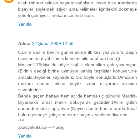
allah rahmet eylesin başınız sağolsun..insan bu durumlarda
bişeyler söylemek istiyor ama kelimeler içindekini dökmeye
yeterli gelmiyor...mekanı cennet olsun....
Yanıtla
Adsız
22 Şubat 2009 12:58
Canım canım benim günler sonra ilk kez yazıyorum..Başın
saolsun ne diyebilirimki kendimi bile unuttum ben:(((
Malesef Türkiye'de böyle sağlık slandalları çok yaşanıyor:
(Birinin dediği birine uymuyor yanlış teşhisler konuyor..Ne
amcalar,teyzeler kaybederiz biz böyle sonuçlarla:(Amcanın
mekanı cennet olsun büyük sabır diliyorum ailesine
sevenlerine..
Bende geçen haftayı hem acilde hemde üç gününü Mardin-
Diyarbakır arası mekik dokuyarak geçirdim:(Acile gittim
darlandım incin top atıyor:(Neyse canım benim arada fırsat
bulup gelmeye çalışırım tekrar başınız saolsun diyorum..
****
akasyakokusu----Nuray
Yanıtla