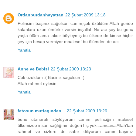
Ordanburdanhayattan
22 Şubat 2009 13:18
Pelincim başınız sağolsun canım,çok üzüldüm.Allah geride
kalanlara uzun ömürler versin inşallah.Ne acı şey bu genç
yaşta ölüm ama takdir böyleymiş.bu ülkede de kimse hiçbir
şey için hesap vermiyor maalesef.bu ölümden de acı
Yanıtla
Anne ve Bebisi
22 Şubat 2009 13:23
Cok uzuldum :( Basiniz sagolsun :(
Allah rahmet eylesin.
Yanıtla
fatosun mutfagından...
22 Şubat 2009 13:26
bunu utanarak söylüyorum canım pelinciğim malesef
ülkemizde insan sağlığının değeri hiç yok...amcana Allah'tan
rahmet ve sizlere de sabır diliyorum canım..başınız