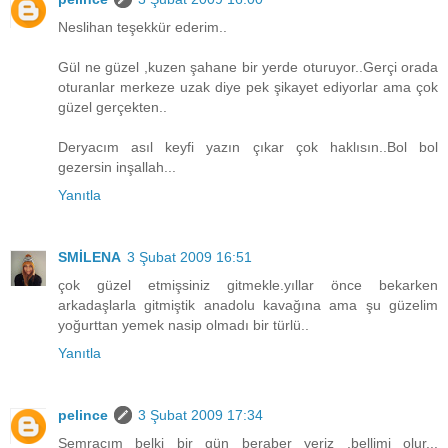
Neslihan teşekkür ederim..
Gül ne güzel ,kuzen şahane bir yerde oturuyor..Gerçi orada
oturanlar merkeze uzak diye pek şikayet ediyorlar ama çok
güzel gerçekten..
Deryacım asıl keyfi yazın çıkar çok haklısın..Bol bol
gezersin inşallah...
Yanıtla
SMİLENA
3 Şubat 2009 16:51
çok güzel etmişsiniz gitmekle.yıllar önce bekarken
arkadaşlarla gitmiştik anadolu kavağına ama şu güzelim
yoğurttan yemek nasip olmadı bir türlü..
Yanıtla
pelince
3 Şubat 2009 17:34
Semracım belki bir gün beraber yeriz ,bellimi olur...