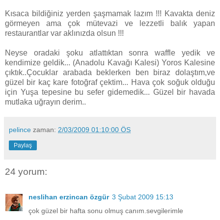
Kısaca bildiğiniz yerden şaşmamak lazım !!! Kavakta deniz
görmeyen ama çok mütevazi ve lezzetli balık yapan
restaurantlar var aklınızda olsun !!!
Neyse oradaki şoku atlattıktan sonra waffle yedik ve
kendimize geldik... (Anadolu Kavağı Kalesi) Yoros Kalesine
çıktık..Çocuklar arabada beklerken ben biraz dolaştım,ve
güzel bir kaç kare fotoğraf çektim... Hava çok soğuk olduğu
için Yuşa tepesine bu sefer gidemedik... Güzel bir havada
mutlaka uğrayın derim..
pelince
zaman:
2/03/2009 01:10:00 ÖS
Paylaş
24 yorum:
neslihan erzincan özgür
3 Şubat 2009 15:13
çok güzel bir hafta sonu olmuş canım.sevgilerimle