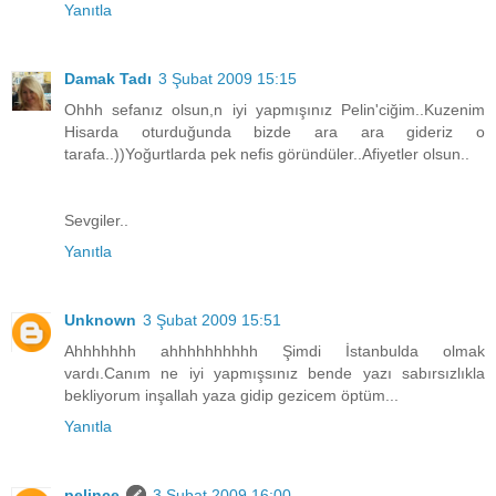
Yanıtla
Damak Tadı
3 Şubat 2009 15:15
Ohhh sefanız olsun,n iyi yapmışınız Pelin'ciğim..Kuzenim
Hisarda oturduğunda bizde ara ara gideriz o
tarafa..))Yoğurtlarda pek nefis göründüler..Afiyetler olsun..
Sevgiler..
Yanıtla
Unknown
3 Şubat 2009 15:51
Ahhhhhhh ahhhhhhhhhh Şimdi İstanbulda olmak
vardı.Canım ne iyi yapmışsınız bende yazı sabırsızlıkla
bekliyorum inşallah yaza gidip gezicem öptüm...
Yanıtla
pelince
3 Şubat 2009 16:00