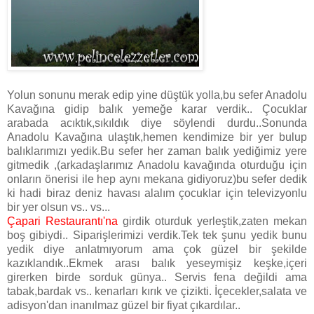
Yolun sonunu merak edip yine düştük yolla,bu sefer Anadolu
Kavağına gidip balık yemeğe karar verdik.. Çocuklar
arabada acıktık,sıkıldık diye söylendi durdu..Sonunda
Anadolu Kavağına ulaştık,hemen kendimize bir yer bulup
balıklarımızı yedik.Bu sefer her zaman balık yediğimiz yere
gitmedik ,(arkadaşlarımız Anadolu kavağında oturduğu için
onların önerisi ile hep aynı mekana gidiyoruz)bu sefer dedik
ki hadi biraz deniz havası alalım çocuklar için televizyonlu
bir yer olsun vs.. vs...
Çapari Restaurantı'na
girdik oturduk yerleştik,zaten mekan
boş gibiydi.. Siparişlerimizi verdik.Tek tek şunu yedik bunu
yedik diye anlatmıyorum ama çok güzel bir şekilde
kazıklandık..Ekmek arası balık yeseymişiz keşke,içeri
girerken birde sorduk günya.. Servis fena değildi ama
tabak,bardak vs.. kenarları kırık ve çizikti. İçecekler,salata ve
adisyon'dan inanılmaz güzel bir fiyat çıkardılar..