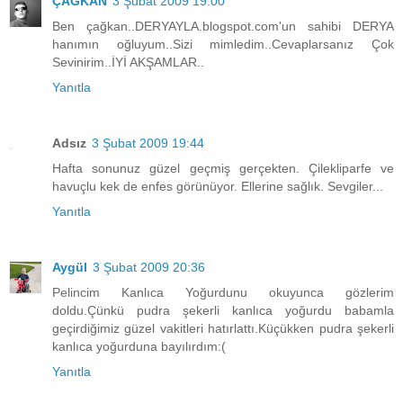
ÇAĞKAN
3 Şubat 2009 19:00
Ben çağkan..DERYAYLA.blogspot.com'un sahibi DERYA
hanımın oğluyum..Sizi mimledim..Cevaplarsanız Çok
Sevinirim..İYİ AKŞAMLAR..
Yanıtla
Adsız
3 Şubat 2009 19:44
Hafta sonunuz güzel geçmiş gerçekten. Çilekliparfe ve
havuçlu kek de enfes görünüyor. Ellerine sağlık. Sevgiler...
Yanıtla
Aygül
3 Şubat 2009 20:36
Pelincim Kanlıca Yoğurdunu okuyunca gözlerim
doldu.Çünkü pudra şekerli kanlıca yoğurdu babamla
geçirdiğimiz güzel vakitleri hatırlattı.Küçükken pudra şekerli
kanlıca yoğurduna bayılırdım:(
Yanıtla