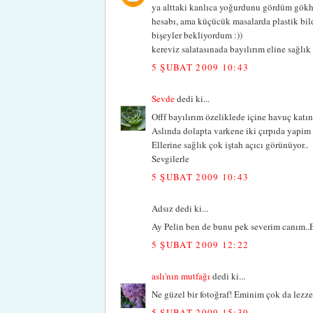
ya alttaki kanlıca yoğurdunu gördüm gökha
hesabı, ama küçücük masalarda plastik bild
bişeyler bekliyordum :))
kereviz salatasınada bayılırım eline sağl
5 ŞUBAT 2009 10:43
Sevde
dedi ki...
Offf bayılırım özeliklede içine havuç katın
Aslında dolapta varkene iki çırpıda yapim 
Ellerine sağlık çok iştah açıcı görünüyor..
Sevgilerle
5 ŞUBAT 2009 10:43
Adsız dedi ki...
Ay Pelin ben de bunu pek severim canım..El
5 ŞUBAT 2009 12:22
aslı'nın mutfağı
dedi ki...
Ne güzel bir fotoğraf! Eminim çok da lezzetl
5 ŞUBAT 2009 15:39