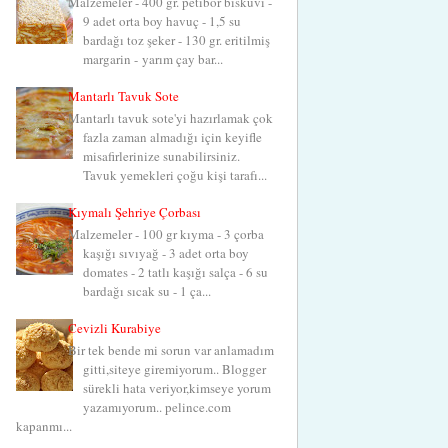
Malzemeler - 400 gr. petibör bisküvi -
9 adet orta boy havuç - 1,5 su
bardağı toz şeker - 130 gr. eritilmiş
margarin - yarım çay bar...
Mantarlı Tavuk Sote
Mantarlı tavuk sote'yi hazırlamak çok
fazla zaman almadığı için keyifle
misafirlerinize sunabilirsiniz.
Tavuk yemekleri çoğu kişi tarafı...
Kıymalı Şehriye Çorbası
Malzemeler - 100 gr kıyma - 3 çorba
kaşığı sıvıyağ - 3 adet orta boy
domates - 2 tatlı kaşığı salça - 6 su
bardağı sıcak su - 1 ça...
Cevizli Kurabiye
Bir tek bende mi sorun var anlamadım
gitti,siteye giremiyorum.. Blogger
sürekli hata veriyor,kimseye yorum
yazamıyorum.. pelince.com
kapanmı...