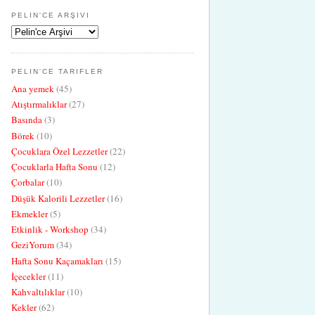
PELIN'CE ARŞIVI
PELIN'CE TARIFLER
Ana yemek
(45)
Atıştırmalıklar
(27)
Basında
(3)
Börek
(10)
Çocuklara Özel Lezzetler
(22)
Çocuklarla Hafta Sonu
(12)
Çorbalar
(10)
Düşük Kalorili Lezzetler
(16)
Ekmekler
(5)
Etkinlik - Workshop
(34)
GeziYorum
(34)
Hafta Sonu Kaçamakları
(15)
İçecekler
(11)
Kahvaltılıklar
(10)
Kekler
(62)