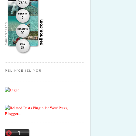
PELIN'CE İZLIYOR