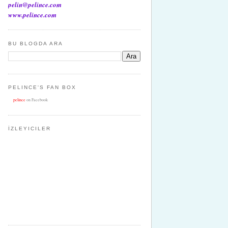
pelin@pelince.com
www.pelince.com
BU BLOGDA ARA
PELINCE'S FAN BOX
pelince
on Facebook
İZLEYICILER