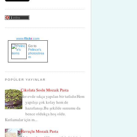
www.
flick
r
.com
Go to
Pelince's
photostrea
m
POPÜLER YAYINLAR
Çikolata Soslu Mozaik Pasta
Her evde sıkça yapılan bir tatlıdır.Hem
yapılışı çok kolay hem de
hazırlanışı.Bu şekilde sunumu da
bence oldukça hoş oldu.
Kutlamalar için m...
Havuçlu Mozaik Pasta