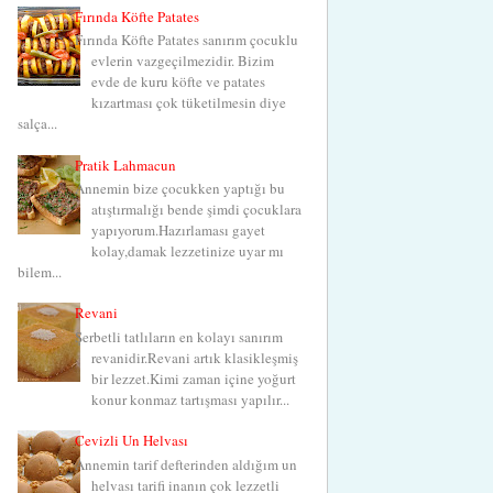
Fırında Köfte Patates
Fırında Köfte Patates sanırım çocuklu
evlerin vazgeçilmezidir. Bizim
evde de kuru köfte ve patates
kızartması çok tüketilmesin diye
salça...
Pratik Lahmacun
Annemin bize çocukken yaptığı bu
atıştırmalığı bende şimdi çocuklara
yapıyorum.Hazırlaması gayet
kolay,damak lezzetinize uyar mı
bilem...
Revani
Şerbetli tatlıların en kolayı sanırım
revanidir.Revani artık klasikleşmiş
bir lezzet.Kimi zaman içine yoğurt
konur konmaz tartışması yapılır...
Cevizli Un Helvası
Annemin tarif defterinden aldığım un
helvası tarifi inanın çok lezzetli