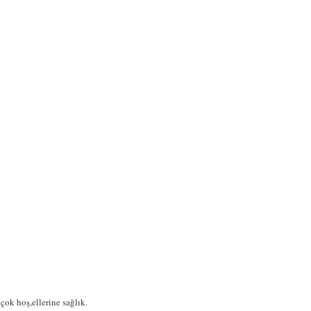
ok hoş,ellerine sağlık.