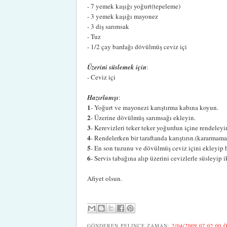
- 7 yemek kaşığı yoğurt(tepeleme)
- 3 yemek kaşığı mayonez
- 3 diş sarımsak
- Tuz
- 1/2 çay bardağı dövülmüş ceviz içi
Üzerini süslemek için
:
- Ceviz içi
Hazırlanışı
:
1
- Yoğurt ve mayonezi karıştırma kabına koyun.
2
- Üzerine dövülmüş sarımsağı ekleyin.
3
- Kerevizleri teker teker yoğurdun içine rendeleyi
4
- Rendelerken bir taraftanda karıştırın.(kararmamas
5
- En son tuzunu ve dövülmüş ceviz içini ekleyip 
6
- Servis tabağına alıp üzerini cevizlerle süsleyip 
Afiyet olsun.
GÖNDEREN
PELINCE
ZAMAN:
2/04/2009 07:02:00 