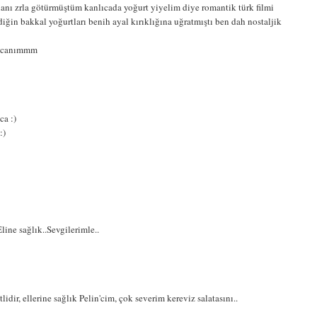
nı zrla götürmüştüm kanlıcada yoğurt yiyelim diye romantik türk filmi
iğin bakkal yoğurtları benih ayal kırıklığına uğratmıştı ben dah nostaljik
ık canımmm
ca :)
:)
ine sağlık..Sevgilerimle..
idir, ellerine sağlık Pelin'cim, çok severim kereviz salatasını..