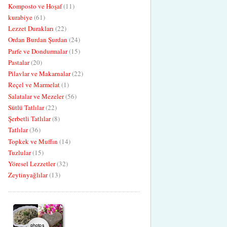
Komposto ve Hoşaf
(11)
kurabiye
(61)
Lezzet Durakları
(22)
Ordan Burdan Şurdan
(24)
Parfe ve Dondurmalar
(15)
Pastalar
(20)
Pilavlar ve Makarnalar
(22)
Reçel ve Marmelat
(1)
Salatalar ve Mezeler
(56)
Sütlü Tatlılar
(22)
Şerbetli Tatlılar
(8)
Tatlılar
(36)
Topkek ve Muffın
(14)
Tuzlular
(15)
Yöresel Lezzetler
(32)
Zeytinyağlılar
(13)