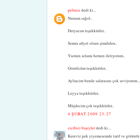
pelince
dedi ki...
Nunum sağol..
Deryacım teşekkürler..
Semra afiyet olsun şimdiden..
Ysemin selamı hemen iletiyorum..
Gönülcüm teşekkürler..
Aylincim bende salatasını çok seviyorum...
Leyya teşekkürler..
Müjdecim çok teşekkürler..
4 ŞUBAT 2009 23:27
cicibici bişeyler
dedi ki...
Kereviz pek yiyemesemde tarif ve görüntü ç