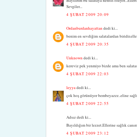
Bayılırım bu salataya nefisss oluyor...Eller
Sevgiler...
4 ŞUBAT 2009 20:09
Ordanburdanhayattan
dedi ki...
benim en sevdiğim salatalardan biridir.elle
4 ŞUBAT 2009 20:35
Unknown
dedi ki...
kereviz pek yenmiyo bizde ama ben salatas
4 ŞUBAT 2009 22:03
leyya
dedi ki...
çok hoş görünüyor bembeyazzz..eline sağl
4 ŞUBAT 2009 22:55
Adsız dedi ki...
Bayıldığım bir lezzet.Ellerine sağlık canım.
4 ŞUBAT 2009 23:12