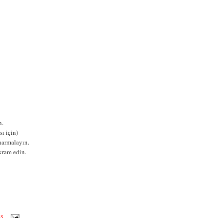
n.
ı için)
harmalayın.
ikram edin.
ÖS