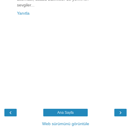
sevgiler...
Yanıtla
‹
›
Ana Sayfa
Web sürümünü görüntüle