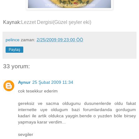
Kaynak
:Lezzet Dergisi(Güzel şeyler eki)
pelince
zaman:
2/25/2009 09:23:00 ÖÖ
Paylaş
33 yorum:
Aynur
25 Şubat 2009 11:34
cok tesekkur ederim
gereksiz ve sacma oldugunu dusunenlerde oldu fakat
internette uye oldugum bazi forumlardanda gordugum
kadari ile artik oldukca yaygin.bende o yuzden böle birsey
yapmaya karar verdim...
sevgiler