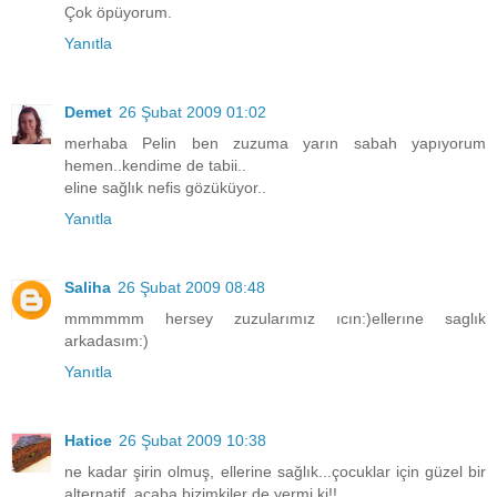
Çok öpüyorum.
Yanıtla
Demet
26 Şubat 2009 01:02
merhaba Pelin ben zuzuma yarın sabah yapıyorum
hemen..kendime de tabii..
eline sağlık nefis gözüküyor..
Yanıtla
Saliha
26 Şubat 2009 08:48
mmmmmm hersey zuzularımız ıcın:)ellerıne saglık
arkadasım:)
Yanıtla
Hatice
26 Şubat 2009 10:38
ne kadar şirin olmuş, ellerine sağlık...çocuklar için güzel bir
alternatif, acaba bizimkiler de yermi ki!!