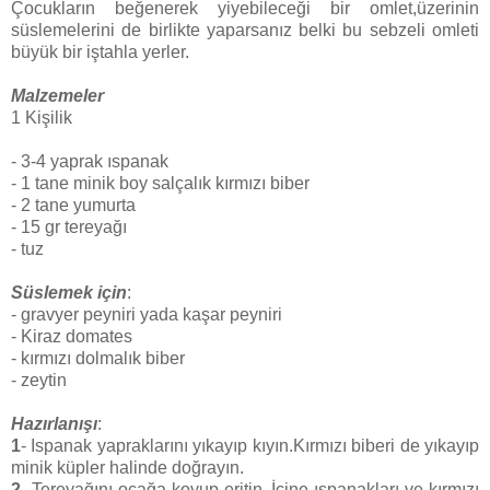
Çocukların beğenerek yiyebileceği bir omlet,üzerinin
süslemelerini de birlikte yaparsanız belki bu sebzeli omleti
büyük bir iştahla yerler.
Malzemeler
1 Kişilik
- 3-4 yaprak ıspanak
- 1 tane minik boy salçalık kırmızı biber
- 2 tane yumurta
- 15 gr tereyağı
- tuz
Süslemek için
:
- gravyer peyniri yada kaşar peyniri
- Kiraz domates
- kırmızı dolmalık biber
- zeytin
Hazırlanışı
:
1
- Ispanak yapraklarını yıkayıp kıyın.Kırmızı biberi de yıkayıp
minik küpler halinde doğrayın.
2
- Tereyağını ocağa koyup eritin .İçine ıspanakları ve kırmızı