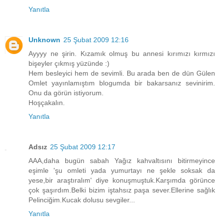
Yanıtla
Unknown
25 Şubat 2009 12:16
Ayyyy ne şirin. Kızamık olmuş bu annesi kırımızı kırmızı
bişeyler çıkmış yüzünde :)
Hem besleyici hem de sevimli. Bu arada ben de dün Gülen
Omlet yayınlamıştım blogumda bir bakarsanız sevinirim.
Onu da görün istiyorum.
Hoşçakalın.
Yanıtla
Adsız
25 Şubat 2009 12:17
AAA,daha bugün sabah Yağız kahvaltısını bitirmeyince
eşimle 'şu omleti yada yumurtayı ne şekle soksak da
yese,bir araştıralım' diye konuşmuştuk.Karşımda görünce
çok şaşırdım.Belki bizim iştahsız paşa sever.Ellerine sağlık
Pelinciğim.Kucak dolusu sevgiler...
Yanıtla