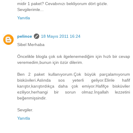
midir 1 paket? Cevabınızı bekliyorum dört gözle.
Sevgilerimle...
Yanıtla
pelince
18 Mayıs 2011 16:24
Sibel Merhaba
Öncelikle blogla çok sık ilgelenemediğim için hızlı bir cevap
veremedim,bunun için özür dilerim.
Ben 2 paket kullanıyorum.Çok büyük parçalamıyorum
bisküvileri.Aslında sos yeterli geliyor.Elinle hafif
karıştır,karıştırdıkça daha çok emiyor.Hafifçe bisküviler
eziliyor,herhangi bir sorun olmaz.İnşallah lezzetini
beğenmişsindir.
Sevgiler.
Yanıtla