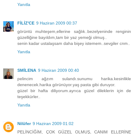
Yanıtla
FİLİZ'CE
9 Haziran 2009 00:37
görüntü muhteşem,ellerine sağlık..bezelyeninde renginin
güzelliğine bayıldım,tam bir yaz yemeği olmuş..
senin kadar ustalaşsam daha bişey istemem..sevgiler cnm..
Yanıtla
SMİLENA
9 Haziran 2009 00:40
pelincim ağzım sulandı.sunumu harika.kesinlikle
denenecek.harika görünüyor.yaş pasta gibi duruyor.
güzel bir hafta diliyorum.ayrıca güzel dileklerin için de
teşekkürler..
Yanıtla
Nilüfer
9 Haziran 2009 01:02
PELİNCİĞİM, ÇOK GÜZEL OLMUŞ, CANIM ELLERİNE