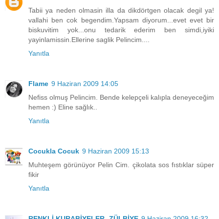
Tabii ya neden olmasin illa da dikdörtgen olacak degil ya!
vallahi ben cok begendim.Yapsam diyorum...evet evet bir
biskuvitim yok...onu tedarik ederim ben simdi,iyiki
yayinlamissin.Ellerine saglik Pelincim....
Yanıtla
Flame
9 Haziran 2009 14:05
Nefiss olmuş Pelincim. Bende kelepçeli kalıpla deneyeceğim
hemen :) Eline sağlık..
Yanıtla
Cocukla Cocuk
9 Haziran 2009 15:13
Muhteşem görünüyor Pelin Cim. çikolata sos fıstıklar süper
fikir
Yanıtla
RENKLİ KURABİYELER- ZÜLBİYE
9 Haziran 2009 16:32