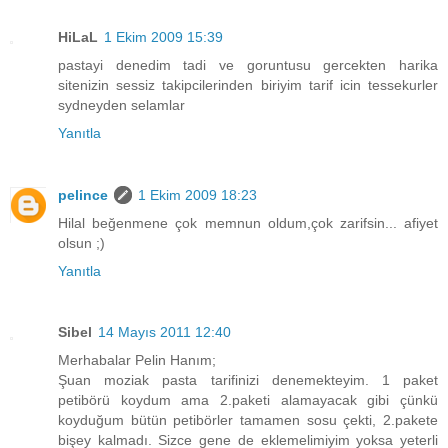
HiLaL
1 Ekim 2009 15:39
pastayi denedim tadi ve goruntusu gercekten harika
sitenizin sessiz takipcilerinden biriyim tarif icin tessekurler
sydneyden selamlar
Yanıtla
pelince
1 Ekim 2009 18:23
Hilal beğenmene çok memnun oldum,çok zarifsin... afiyet
olsun ;)
Yanıtla
Sibel
14 Mayıs 2011 12:40
Merhabalar Pelin Hanım;
Şuan moziak pasta tarifinizi denemekteyim. 1 paket
petibörü koydum ama 2.paketi alamayacak gibi çünkü
koyduğum bütün petibörler tamamen sosu çekti, 2.pakete
bişey kalmadı. Sizce gene de eklemelimiyim yoksa yeterli