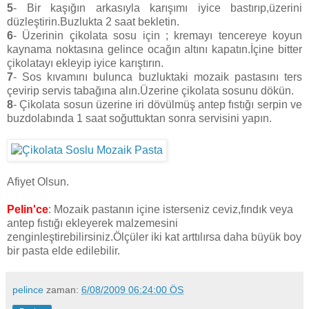
5
- Bir kaşığın arkasıyla karışımı iyice bastırıp,üzerini
düzleştirin.Buzlukta 2 saat bekletin.
6
- Üzerinin çikolata sosu için ; kremayı tencereye koyun
kaynama noktasına gelince ocağın altını kapatın.İçine bitter
çikolatayı ekleyip iyice karıştırın.
7
- Sos kıvamını bulunca buzluktaki mozaik pastasını ters
çevirip servis tabağına alın.Üzerine çikolata sosunu dökün.
8
- Çikolata sosun üzerine iri dövülmüş antep fıstığı serpin ve
buzdolabında 1 saat soğuttuktan sonra servisini yapın.
Afiyet Olsun.
Pelin'ce
: Mozaik pastanın içine isterseniz ceviz,fındık veya
antep fıstığı ekleyerek malzemesini
zenginleştirebilirsiniz.Ölçüler iki kat arttılırsa daha büyük boy
bir pasta elde edilebilir.
pelince
zaman:
6/08/2009 06:24:00 ÖS