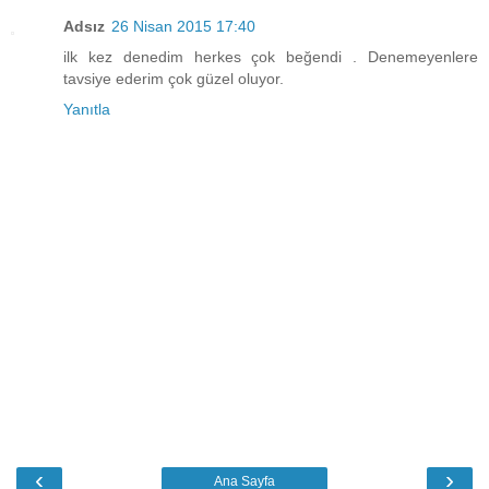
Adsız
26 Nisan 2015 17:40
ilk kez denedim herkes çok beğendi . Denemeyenlere
tavsiye ederim çok güzel oluyor.
Yanıtla
‹
›
Ana Sayfa