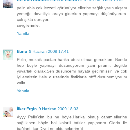
pelin abla çok lezzetli görünüyor ellerine sağlık yarın akşam
yemeğe davetliyiz oraya giderken yapmayı düşünüyorum.
çok şıkta duruyor.
sevgilerimle,
Yanıtla
Banu
9 Haziran 2009 17:41
Pelin, mozaik pastan harika otesi olmus gercekten .Bende
hep boyle yapmayi dusunuyorum yani piramit degilde
yuvarlak olarak.Sen dusuncemi hayata gecirmissin ve cok
iyi etmissin.Hele o uzerinde fistiklarla offff dusunemiyorum
valla...
Yanıtla
İlker Ergin
9 Haziran 2009 18:03
Ayyy Pelin'cim bu ne böyle.Harika olmuş canım.ellerine
sağlık.sen böyle bol kalorili tatlılar yap,sonra Gloria ile
bağlantı kur.Diyet ne oldu şekerim:))