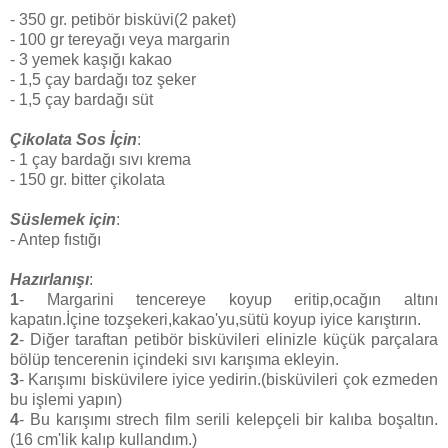
- 350 gr. petibör bisküvi(2 paket)
- 100 gr tereyağı veya margarin
- 3 yemek kaşığı kakao
- 1,5 çay bardağı toz şeker
- 1,5 çay bardağı süt
Çikolata Sos İçin
:
- 1 çay bardağı sıvı krema
- 150 gr. bitter çikolata
Süslemek için
:
- Antep fıstığı
Hazırlanışı
:
1
- Margarini tencereye koyup eritip,ocağın altını
kapatın.İçine tozşekeri,kakao'yu,sütü koyup iyice karıştırın.
2
- Diğer taraftan petibör bisküvileri elinizle küçük parçalara
bölüp tencerenin içindeki sıvı karışıma ekleyin.
3
- Karışımı bisküvilere iyice yedirin.(bisküvileri çok ezmeden
bu işlemi yapın)
4
- Bu karışımı strech film serili kelepçeli bir kalıba boşaltın.
(16 cm'lik kalıp kullandım.)