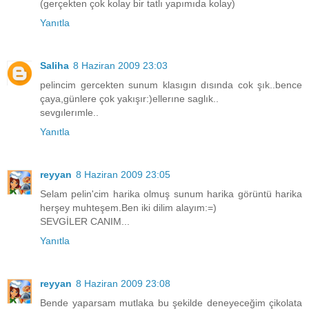
(gerçekten çok kolay bir tatlı yapımıda kolay)
Yanıtla
Saliha
8 Haziran 2009 23:03
pelincim gercekten sunum klasıgın dısında cok şık..bence
çaya,günlere çok yakışır:)ellerıne saglık..
sevgılerımle..
Yanıtla
reyyan
8 Haziran 2009 23:05
Selam pelin'cim harika olmuş sunum harika görüntü harika
herşey muhteşem.Ben iki dilim alayım:=)
SEVGİLER CANIM...
Yanıtla
reyyan
8 Haziran 2009 23:08
Bende yaparsam mutlaka bu şekilde deneyeceğim çikolata