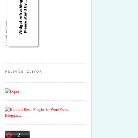
PELIN'CE İZLIYOR