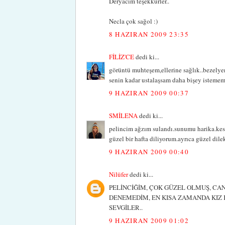
Deryacım teşekkürler..
Necla çok sağol :)
8 HAZIRAN 2009 23:35
FİLİZ'CE
dedi ki...
görüntü muhteşem,ellerine sağlık..bezelye
senin kadar ustalaşsam daha bişey istemem.
9 HAZIRAN 2009 00:37
SMİLENA
dedi ki...
pelincim ağzım sulandı.sunumu harika.kesi
güzel bir hafta diliyorum.ayrıca güzel dilek
9 HAZIRAN 2009 00:40
Nilüfer
dedi ki...
PELİNCİĞİM, ÇOK GÜZEL OLMUŞ, CAN
DENEMEDİM, EN KISA ZAMANDA KIZ 
SEVGİLER..
9 HAZIRAN 2009 01:02