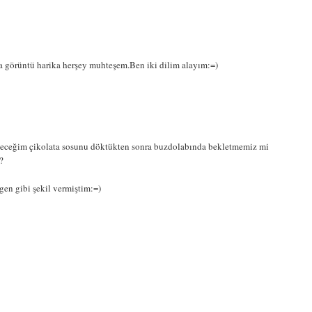
a görüntü harika herşey muhteşem.Ben iki dilim alayım:=)
eceğim çikolata sosunu döktükten sonra buzdolabında bekletmemiz mi
?
en gibi şekil vermiştim:=)