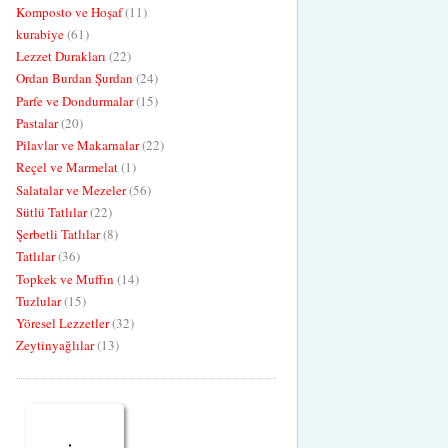
Komposto ve Hoşaf
(11)
kurabiye
(61)
Lezzet Durakları
(22)
Ordan Burdan Şurdan
(24)
Parfe ve Dondurmalar
(15)
Pastalar
(20)
Pilavlar ve Makarnalar
(22)
Reçel ve Marmelat
(1)
Salatalar ve Mezeler
(56)
Sütlü Tatlılar
(22)
Şerbetli Tatlılar
(8)
Tatlılar
(36)
Topkek ve Muffın
(14)
Tuzlular
(15)
Yöresel Lezzetler
(32)
Zeytinyağlılar
(13)