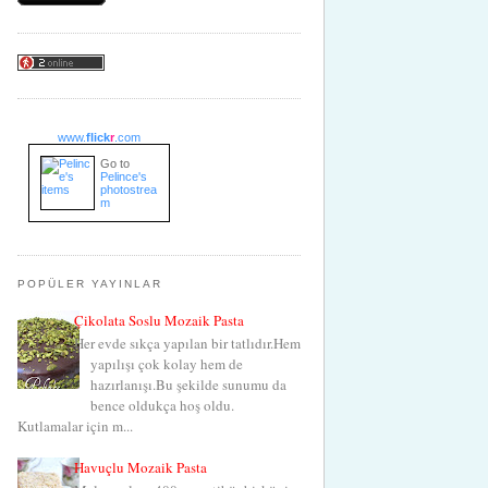
www.
flick
r
.com
Go to
Pelince's
photostrea
m
POPÜLER YAYINLAR
Çikolata Soslu Mozaik Pasta
Her evde sıkça yapılan bir tatlıdır.Hem
yapılışı çok kolay hem de
hazırlanışı.Bu şekilde sunumu da
bence oldukça hoş oldu.
Kutlamalar için m...
Havuçlu Mozaik Pasta