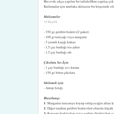
Her evde sıkça yapılan bir tatlıdır.Hem yapılışı ç
Kutlamalar için mutlaka aklınızın bir köşesinde ols
Malzemeler
10 Kişilik
- 350 gr. petibör bisküvi(2 paket)
- 100 gr tereyağı veya margarin
- 3 yemek kaşığı kakao
- 1,5 çay bardağı toz şeker
- 1,5 çay bardağı süt
Çikolata Sos İçin
:
- 1 çay bardağı sıvı krema
- 150 gr. bitter çikolata
Süslemek için
:
- Antep fıstığı
Hazırlanışı
:
1
- Margarini tencereye koyup eritip,ocağın altını k
2
- Diğer taraftan petibör bisküvileri elinizle küçük
3
- Karışımı bisküvilere iyice yedirin.(bisküvileri