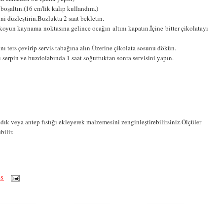
a boşaltın.(16 cm'lik kalıp kullandım.)
ini düzleştirin.Buzlukta 2 saat bekletin.
 koyun kaynama noktasına gelince ocağın altını kapatın.İçine bitter çikolatayı
ı ters çevirip servis tabağına alın.Üzerine çikolata sosunu dökün.
ı serpin ve buzdolabında 1 saat soğuttuktan sonra servisini yapın.
ndık veya antep fıstığı ekleyerek malzemesini zenginleştirebilirsiniz.Ölçüler
bilir.
ÖS