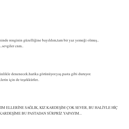
ninde renginin güzelliğine bayıldım,tam bir yaz yemeği olmuş..
.sevgiler cnm..
nlikle denenecek.harika görünüyor.yaş pasta gibi duruyor.
lerin için de teşekkürler..
IM ELLERİNE SAĞLIK, KIZ KARDEŞİM ÇOK SEVER, BU HALİYLE HİÇ
KARDEŞİME BU PASTADAN SÜRPRİZ YAPAYIM...