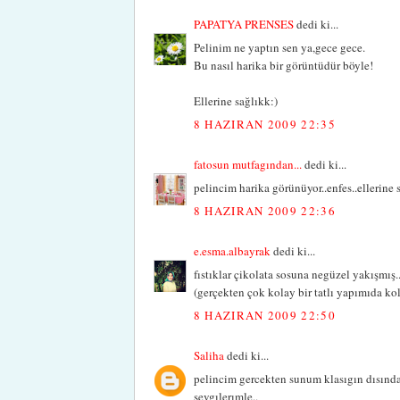
PAPATYA PRENSES
dedi ki...
Pelinim ne yaptın sen ya,gece gece.
Bu nasıl harika bir görüntüdür böyle!
Ellerine sağlıkk:)
8 HAZIRAN 2009 22:35
fatosun mutfagından...
dedi ki...
pelincim harika görünüyor..enfes..ellerine s
8 HAZIRAN 2009 22:36
e.esma.albayrak
dedi ki...
fıstıklar çikolata sosuna negüzel yakışmış.
(gerçekten çok kolay bir tatlı yapımıda ko
8 HAZIRAN 2009 22:50
Saliha
dedi ki...
pelincim gercekten sunum klasıgın dısında 
sevgılerımle..