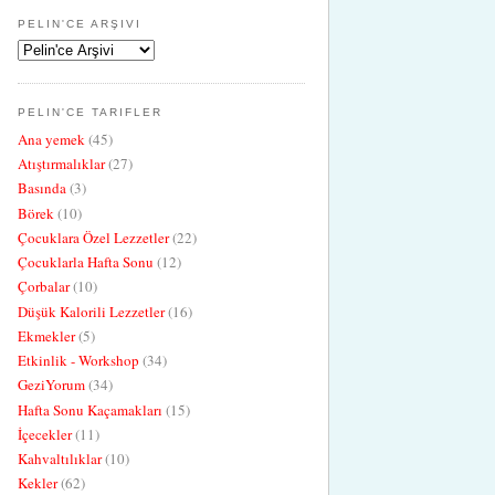
PELIN'CE ARŞIVI
PELIN'CE TARIFLER
Ana yemek
(45)
Atıştırmalıklar
(27)
Basında
(3)
Börek
(10)
Çocuklara Özel Lezzetler
(22)
Çocuklarla Hafta Sonu
(12)
Çorbalar
(10)
Düşük Kalorili Lezzetler
(16)
Ekmekler
(5)
Etkinlik - Workshop
(34)
GeziYorum
(34)
Hafta Sonu Kaçamakları
(15)
İçecekler
(11)
Kahvaltılıklar
(10)
Kekler
(62)