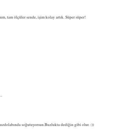
m, tam ölçüler sende, işim kolay artık. Süper süper!
..
zdolabında soğutuyorsun.Buzlukta dediğin gibi olur. :))