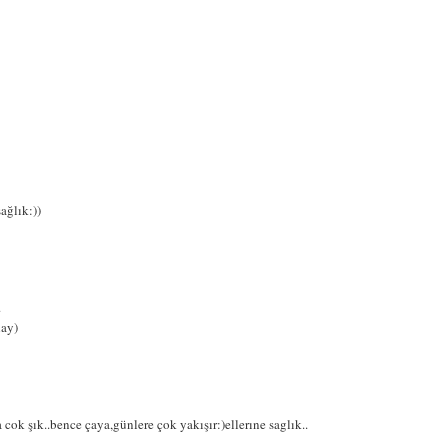
ağlık:))
.
lay)
cok şık..bence çaya,günlere çok yakışır:)ellerıne saglık..