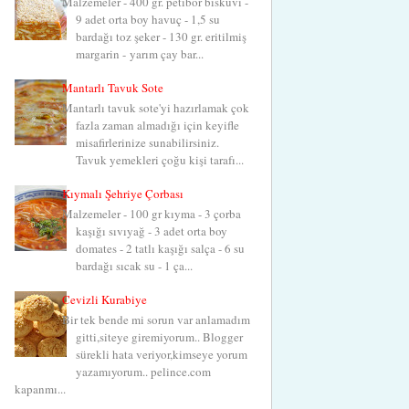
Malzemeler - 400 gr. petibör bisküvi -
9 adet orta boy havuç - 1,5 su
bardağı toz şeker - 130 gr. eritilmiş
margarin - yarım çay bar...
Mantarlı Tavuk Sote
Mantarlı tavuk sote'yi hazırlamak çok
fazla zaman almadığı için keyifle
misafirlerinize sunabilirsiniz.
Tavuk yemekleri çoğu kişi tarafı...
Kıymalı Şehriye Çorbası
Malzemeler - 100 gr kıyma - 3 çorba
kaşığı sıvıyağ - 3 adet orta boy
domates - 2 tatlı kaşığı salça - 6 su
bardağı sıcak su - 1 ça...
Cevizli Kurabiye
Bir tek bende mi sorun var anlamadım
gitti,siteye giremiyorum.. Blogger
sürekli hata veriyor,kimseye yorum
yazamıyorum.. pelince.com
kapanmı...