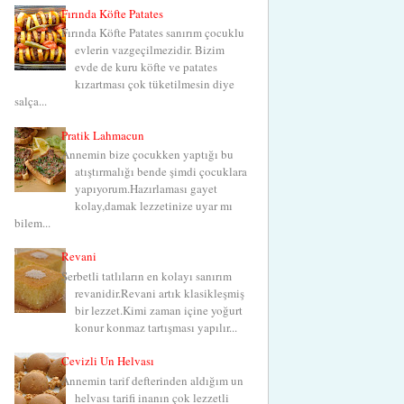
Fırında Köfte Patates
Fırında Köfte Patates sanırım çocuklu
evlerin vazgeçilmezidir. Bizim
evde de kuru köfte ve patates
kızartması çok tüketilmesin diye
salça...
Pratik Lahmacun
Annemin bize çocukken yaptığı bu
atıştırmalığı bende şimdi çocuklara
yapıyorum.Hazırlaması gayet
kolay,damak lezzetinize uyar mı
bilem...
Revani
Şerbetli tatlıların en kolayı sanırım
revanidir.Revani artık klasikleşmiş
bir lezzet.Kimi zaman içine yoğurt
konur konmaz tartışması yapılır...
Cevizli Un Helvası
Annemin tarif defterinden aldığım un
helvası tarifi inanın çok lezzetli