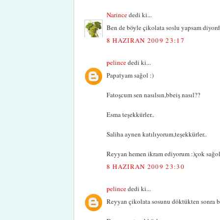
Narince
dedi ki...
Ben de böyle çikolata soslu yapsam diyordu
8 HAZIRAN 2009 23:17
pelince
dedi ki...
Papatyam sağol :)
Fatoşcum sen nasılsın,bbeiş nasıl??
Esma teşekkürler..
Saliha aynen katılıyorum,teşekkürler..
Reyyan hemen ikram ediyorum :)çok sağol
8 HAZIRAN 2009 23:30
pelince
dedi ki...
Reyyan çikolata sosunu döktükten sonra bu