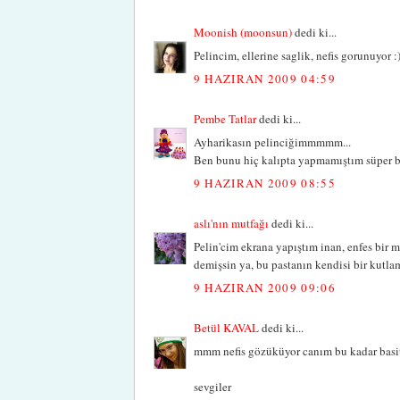
Moonish (moonsun)
dedi ki...
Pelincim, ellerine saglik, nefis gorunuyor :
9 HAZIRAN 2009 04:59
Pembe Tatlar
dedi ki...
Ayharikasın pelinciğimmmmm...
Ben bunu hiç kalıpta yapmamıştım süper bir
9 HAZIRAN 2009 08:55
aslı'nın mutfağı
dedi ki...
Pelin'cim ekrana yapıştım inan, enfes bir m
demişsin ya, bu pastanın kendisi bir kutla
9 HAZIRAN 2009 09:06
Betül KAVAL
dedi ki...
mmm nefis gözüküyor canım bu kadar basit
sevgiler