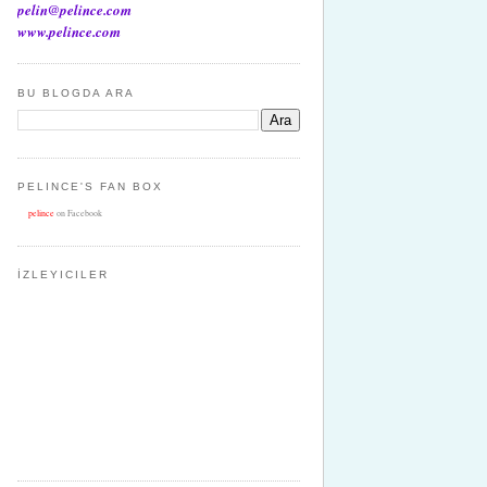
pelin@pelince.com
www.pelince.com
BU BLOGDA ARA
PELINCE'S FAN BOX
pelince
on Facebook
İZLEYICILER