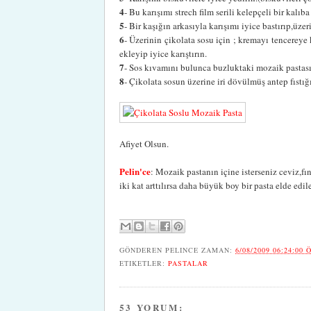
4
- Bu karışımı strech film serili kelepçeli bir kalıb
5
- Bir kaşığın arkasıyla karışımı iyice bastırıp,üzer
6
- Üzerinin çikolata sosu için ; kremayı tencereye
ekleyip iyice karıştırın.
7
- Sos kıvamını bulunca buzluktaki mozaik pastasın
8
- Çikolata sosun üzerine iri dövülmüş antep fıstığ
Afiyet Olsun.
Pelin'ce
: Mozaik pastanın içine isterseniz ceviz,fı
iki kat arttılırsa daha büyük boy bir pasta elde edile
GÖNDEREN
PELINCE
ZAMAN:
6/08/2009 06:24:00 
ETIKETLER:
PASTALAR
53 YORUM: