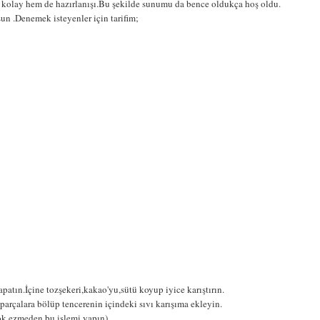
ok kolay hem de hazırlanışı.Bu şekilde sunumu da bence oldukça hoş oldu.
un .Denemek isteyenler için tarifim;
apatın.İçine tozşekeri,kakao'yu,sütü koyup iyice karıştırın.
 parçalara bölüp tencerenin içindeki sıvı karışıma ekleyin.
 çok ezmeden bu işlemi yapın)