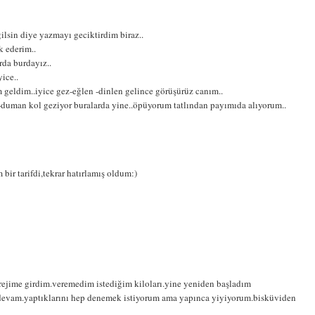
lsin diye yazmayı geciktirdim biraz..
k ederim..
da burdayız..
ice..
geldim..iyice gez-eğlen -dinlen gelince görüşürüz canım..
z-duman kol geziyor buralarda yine..öpüyorum tatlından payımıda alıyorum..
ir tarifdi,tekrar hatırlamış oldum:)
 rejime girdim.veremedim istediğim kiloları.yine yeniden başladım
devam.yaptıklarını hep denemek istiyorum ama yapınca yiyiyorum.bisküviden