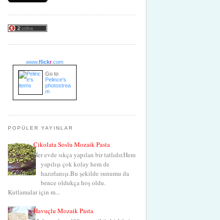
www.
flick
r
.com
Go to
Pelince's
photostrea
m
POPÜLER YAYINLAR
Çikolata Soslu Mozaik Pasta
Her evde sıkça yapılan bir tatlıdır.Hem
yapılışı çok kolay hem de
hazırlanışı.Bu şekilde sunumu da
bence oldukça hoş oldu.
Kutlamalar için m...
Havuçlu Mozaik Pasta