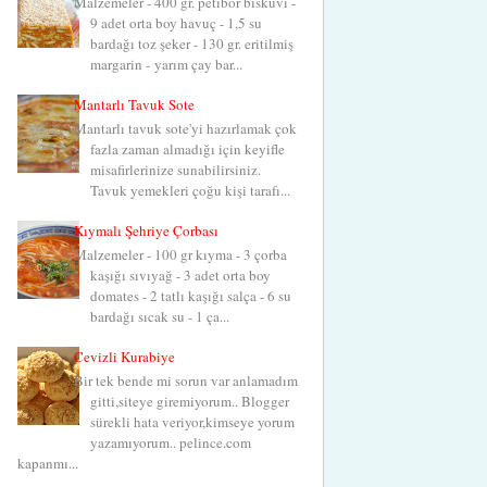
Malzemeler - 400 gr. petibör bisküvi -
9 adet orta boy havuç - 1,5 su
bardağı toz şeker - 130 gr. eritilmiş
margarin - yarım çay bar...
Mantarlı Tavuk Sote
Mantarlı tavuk sote'yi hazırlamak çok
fazla zaman almadığı için keyifle
misafirlerinize sunabilirsiniz.
Tavuk yemekleri çoğu kişi tarafı...
Kıymalı Şehriye Çorbası
Malzemeler - 100 gr kıyma - 3 çorba
kaşığı sıvıyağ - 3 adet orta boy
domates - 2 tatlı kaşığı salça - 6 su
bardağı sıcak su - 1 ça...
Cevizli Kurabiye
Bir tek bende mi sorun var anlamadım
gitti,siteye giremiyorum.. Blogger
sürekli hata veriyor,kimseye yorum
yazamıyorum.. pelince.com
kapanmı...