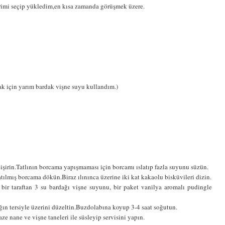
rimi seçip yükledim,en kısa zamanda görüşmek üzere.
ak için yarım bardak vişne suyu kullandım.)
 pişirin.Tatlının borcama yapışmaması için borcamı ıslatıp fazla suyunu süzün.
latılmış borcama dökün.Biraz ılınınca üzerine iki kat kakaolu bisküvileri dizin.
er bir taraftan 3 su bardağı vişne suyunu, bir paket vanilya aromalı pudingle
ğın tersiyle üzerini düzeltin.Buzdolabına koyup 3-4 saat soğutun.
aze nane ve vişne taneleri ile süsleyip servisini yapın.