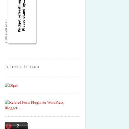
PELIN'CE İZLIYOR