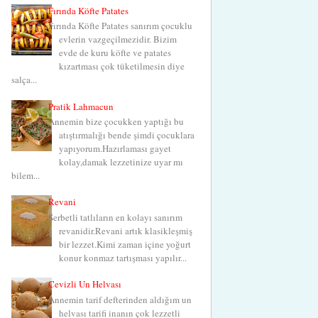
Fırında Köfte Patates
Fırında Köfte Patates sanırım çocuklu
evlerin vazgeçilmezidir. Bizim
evde de kuru köfte ve patates
kızartması çok tüketilmesin diye
salça...
Pratik Lahmacun
Annemin bize çocukken yaptığı bu
atıştırmalığı bende şimdi çocuklara
yapıyorum.Hazırlaması gayet
kolay,damak lezzetinize uyar mı
bilem...
Revani
Şerbetli tatlıların en kolayı sanırım
revanidir.Revani artık klasikleşmiş
bir lezzet.Kimi zaman içine yoğurt
konur konmaz tartışması yapılır...
Cevizli Un Helvası
Annemin tarif defterinden aldığım un
helvası tarifi inanın çok lezzetli