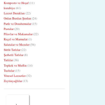
Komposto ve Hoşaf
(11)
kurabiye
(61)
Lezzet Durakları
(22)
Ordan Burdan Şurdan
(24)
Parfe ve Dondurmalar
(15)
Pastalar
(20)
Pilavlar ve Makarnalar
(22)
Reçel ve Marmelat
(1)
Salatalar ve Mezeler
(56)
Sütlü Tatlılar
(22)
Şerbetli Tatlılar
(8)
Tatlılar
(36)
Topkek ve Muffın
(14)
Tuzlular
(15)
Yöresel Lezzetler
(32)
Zeytinyağlılar
(13)