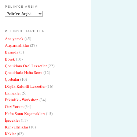
PELIN'CE ARŞIVI
PELIN'CE TARIFLER
Ana yemek
(45)
Atıştırmalıklar
(27)
Basında
(3)
Börek
(10)
Çocuklara Özel Lezzetler
(22)
Çocuklarla Hafta Sonu
(12)
Çorbalar
(10)
Düşük Kalorili Lezzetler
(16)
Ekmekler
(5)
Etkinlik - Workshop
(34)
GeziYorum
(34)
Hafta Sonu Kaçamakları
(15)
İçecekler
(11)
Kahvaltılıklar
(10)
Kekler
(62)