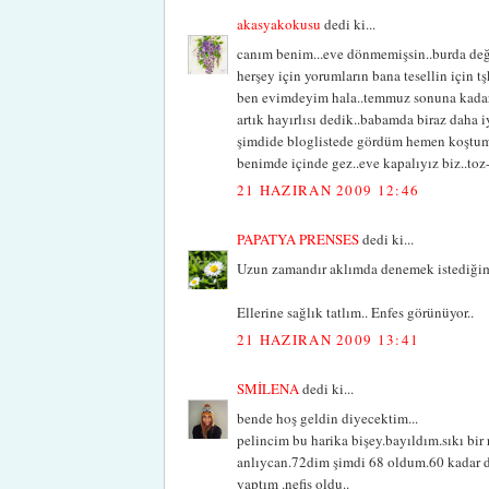
akasyakokusu
dedi ki...
canım benim...eve dönmemişsin..burda deği
herşey için yorumların bana tesellin için tş
ben evimdeyim hala..temmuz sonuna kadar
artık hayırlısı dedik..babamda biraz daha iy
şimdide bloglistede gördüm hemen koştum 
benimde içinde gez..eve kapalıyız biz..to
21 HAZIRAN 2009 12:46
PAPATYA PRENSES
dedi ki...
Uzun zamandır aklımda denemek istediğim b
Ellerine sağlık tatlım.. Enfes görünüyor..
21 HAZIRAN 2009 13:41
SMİLENA
dedi ki...
bende hoş geldin diyecektim...
pelincim bu harika bişey.bayıldım.sıkı bir
anlıycan.72dim şimdi 68 oldum.60 kadar 
yaptım .nefis oldu..