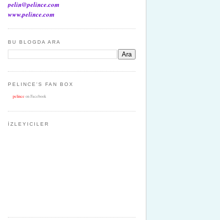
pelin@pelince.com
www.pelince.com
BU BLOGDA ARA
PELINCE'S FAN BOX
pelince
on Facebook
İZLEYICILER