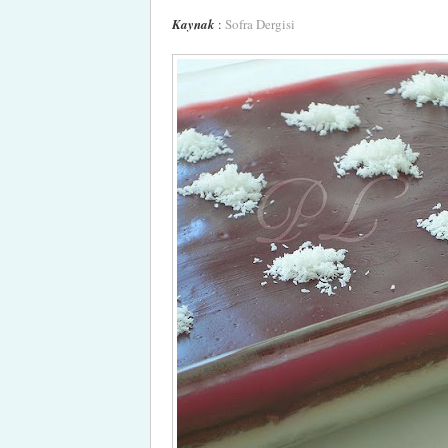
Kaynak
:
Sofra Dergisi