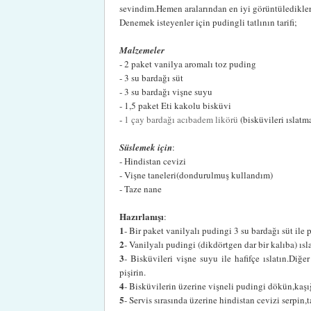
sevindim.Hemen aralarından en iyi görüntüledikle
Denemek isteyenler için pudingli tatlının tarifi;
Malzemeler
- 2 paket vanilya aromalı toz puding
- 3 su bardağı süt
- 3 su bardağı vişne suyu
- 1,5 paket Eti kakolu bisküvi
-
1 çay bardağı acıbadem likörü
(bisküvileri ıslatm
Süslemek için
:
- Hindistan cevizi
- Vişne taneleri(dondurulmuş kullandım)
- Taze nane
Hazırlanışı
:
1
- Bir paket vanilyalı pudingi 3 su bardağı süt ile
2
- Vanilyalı pudingi (dikdörtgen dar bir kalıba) ıs
3
- Bisküvileri vişne suyu ile hafifçe ıslatın.Diğ
pişirin.
4
- Bisküvilerin üzerine vişneli pudingi dökün,kaşı
5
- Servis sırasında üzerine hindistan cevizi serpin,t