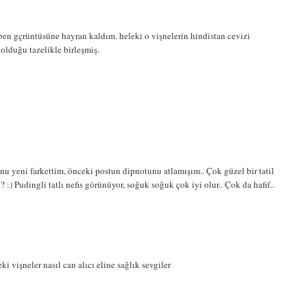
n gçrüntüsüne hayran kaldım. heleki o vişnelerin hindistan cevizi
lduğu tazelikle birleşmiş.
nu yeni farkettim, önceki postun dipnotunu atlamışım.. Çok güzel bir tatil
 :) Pudingli tatlı nefis görünüyor, soğuk soğuk çok iyi olur.. Çok da hafif..
i vişneler nasıl can alıcı eline sağlık sevgiler