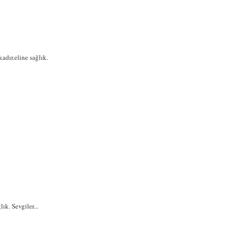
kadır.eline sağlık.
ık. Sevgiler...