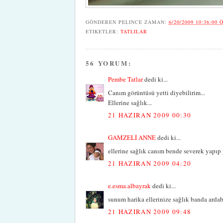
GÖNDEREN
PELINCE
ZAMAN:
6/20/2009 10:36:00 
ETIKETLER:
TATLILAR
56 YORUM:
Pembe Tatlar
dedi ki...
Canım görüntüsü yetti diyebilirim...
Ellerine sağlık...
21 HAZIRAN 2009 00:30
GAMZELİ ANNE
dedi ki...
ellerine sağlık canım bende severek yapıp
21 HAZIRAN 2009 04:20
e.esma.albayrak
dedi ki...
sunum harika ellerinize sağlık banda ardabi
21 HAZIRAN 2009 09:48