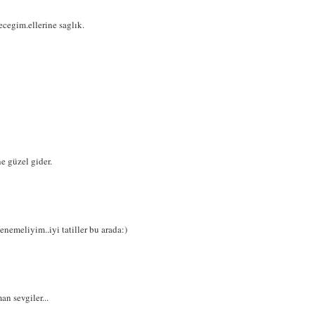
egim.ellerine saglık.
e güzel gider.
nemeliyim..iyi tatiller bu arada:)
an sevgiler...