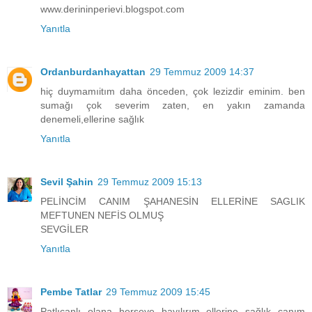
www.derininperievi.blogspot.com
Yanıtla
Ordanburdanhayattan
29 Temmuz 2009 14:37
hiç duymamıitım daha önceden, çok lezizdir eminim. ben
sumağı çok severim zaten, en yakın zamanda
denemeli,ellerine sağlık
Yanıtla
Sevil Şahin
29 Temmuz 2009 15:13
PELİNCİM CANIM ŞAHANESİN ELLERİNE SAGLIK
MEFTUNEN NEFİS OLMUŞ
SEVGİLER
Yanıtla
Pembe Tatlar
29 Temmuz 2009 15:45
Patlıcanlı olana herşeye bayılırım ellerine sağlık canım