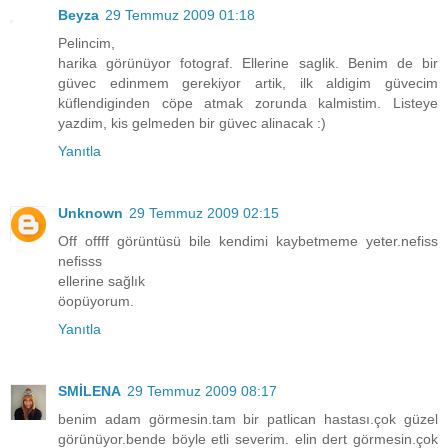
Beyza
29 Temmuz 2009 01:18
Pelincim,
harika görünüyor fotograf. Ellerine saglik. Benim de bir
güvec edinmem gerekiyor artik, ilk aldigim güvecim
küflendiginden cöpe atmak zorunda kalmistim. Listeye
yazdim, kis gelmeden bir güvec alinacak :)
Yanıtla
Unknown
29 Temmuz 2009 02:15
Off offff görüntüsü bile kendimi kaybetmeme yeter.nefiss
nefisss
ellerine sağlık
öopüyorum.
Yanıtla
SMİLENA
29 Temmuz 2009 08:17
benim adam görmesin.tam bir patlican hastası.çok güzel
görünüyor.bende böyle etli severim. elin dert görmesin.çok