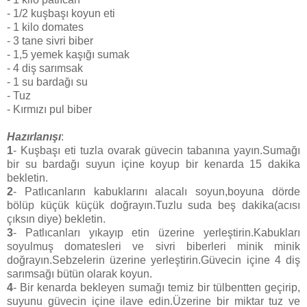
- 1/2 kuşbaşı koyun eti
- 1 kilo domates
- 3 tane sivri biber
- 1,5 yemek kaşığı sumak
- 4 diş sarımsak
- 1 su bardağı su
- Tuz
- Kırmızı pul biber
Hazırlanışı
:
1
- Kuşbaşı eti tuzla ovarak güvecin tabanına yayın.Sumağı
bir su bardağı suyun içine koyup bir kenarda 15 dakika
bekletin.
2
- Patlıcanların kabuklarını alacalı soyun,boyuna dörde
bölüp küçük küçük doğrayın.Tuzlu suda beş dakika(acısı
çıksın diye) bekletin.
3
- Patlıcanları yıkayıp etin üzerine yerleştirin.Kabukları
soyulmuş domatesleri ve sivri biberleri minik minik
doğrayın.Sebzelerin üzerine yerleştirin.Güvecin içine 4 diş
sarımsağı bütün olarak koyun.
4
- Bir kenarda bekleyen sumağı temiz bir tülbentten geçirip,
suyunu güvecin içine ilave edin.Üzerine bir miktar tuz ve