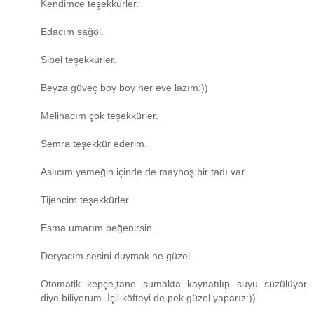
Kendimce teşekkürler.
Edacım sağol.
Sibel teşekkürler.
Beyza güveç boy boy her eve lazım:))
Melihacım çok teşekkürler.
Semra teşekkür ederim.
Aslıcım yemeğin içinde de mayhoş bir tadı var.
Tijencim teşekkürler.
Esma umarım beğenirsin.
Deryacım sesini duymak ne güzel..
Otomatik kepçe,tane sumakta kaynatılıp suyu süzülüyor
diye biliyorum. İçli köfteyi de pek güzel yaparız:))