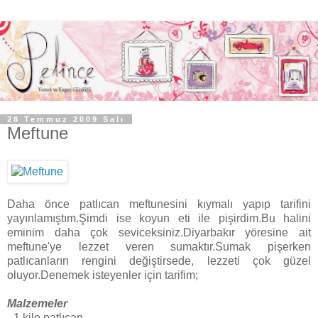
28 Temmuz 2009 Salı
Meftune
Daha önce patlıcan meftunesini kıymalı yapıp tarifini
yayınlamıştım.Şimdi ise koyun eti ile pişirdim.Bu halini
eminim daha çok seviceksiniz.Diyarbakır yöresine ait
meftune'ye lezzet veren sumaktır.Sumak pişerken
patlıcanların rengini değiştirsede, lezzeti çok güzel
oluyor.Denemek isteyenler için tarifim;
Malzemeler
- 1 kilo patlıcan