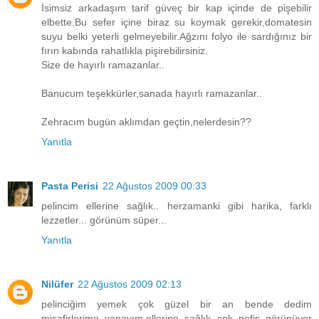
İsimsiz arkadaşım tarif güveç bir kap içinde de pişebilir
elbette.Bu sefer içine biraz su koymak gerekir,domatesin
suyu belki yeterli gelmeyebilir.Ağzını folyo ile sardığınız bir
fırın kabında rahatlıkla pişirebilirsiniz.
Size de hayırlı ramazanlar..
Banucum teşekkürler,sanada hayırlı ramazanlar..
Zehracım bugün aklımdan geçtin,nelerdesin??
Yanıtla
Pasta Perisi
22 Ağustos 2009 00:33
pelincim ellerine sağlık.. herzamanki gibi harika, farklı
lezzetler... görünüm süper...
Yanıtla
Nilüfer
22 Ağustos 2009 02:13
pelinciğim yemek çok güzel bir an bende dedim
misafirlerime yapayım,ellerine sağlık çok nefis görünüyor