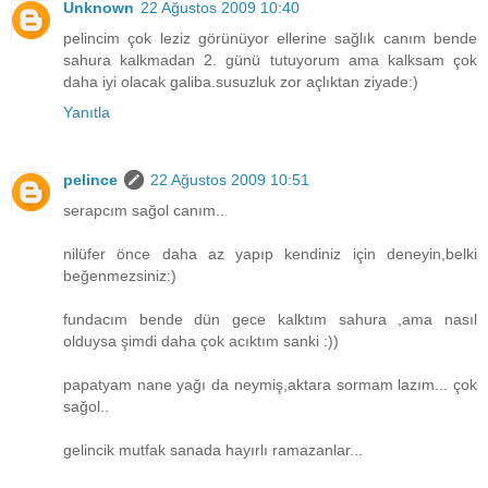
Unknown
22 Ağustos 2009 10:40
pelincim çok leziz görünüyor ellerine sağlık canım bende
sahura kalkmadan 2. günü tutuyorum ama kalksam çok
daha iyi olacak galiba.susuzluk zor açlıktan ziyade:)
Yanıtla
pelince
22 Ağustos 2009 10:51
serapcım sağol canım..
nilüfer önce daha az yapıp kendiniz için deneyin,belki
beğenmezsiniz:)
fundacım bende dün gece kalktım sahura ,ama nasıl
olduysa şimdi daha çok acıktım sanki :))
papatyam nane yağı da neymiş,aktara sormam lazım... çok
sağol..
gelincik mutfak sanada hayırlı ramazanlar...