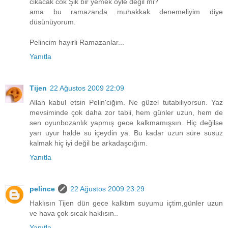
cikacak cok Şik bir yemek öyle degil mi?
ama bu ramazanda muhakkak denemeliyim diye
düsünüyorum.
Pelincim hayirli Ramazanlar...
Yanıtla
Tijen
22 Ağustos 2009 22:09
Allah kabul etsin Pelin'ciğim. Ne güzel tutabiliyorsun. Yaz
mevsiminde çok daha zor tabii, hem günler uzun, hem de
sen oyunbozanlık yapmış gece kalkmamışsın. Hiç değilse
yarı uyur halde su içeydin ya. Bu kadar uzun süre susuz
kalmak hiç iyi değil be arkadaşcığım.
Yanıtla
pelince
22 Ağustos 2009 23:29
Haklısın Tijen dün gece kalktım suyumu içtim,günler uzun
ve hava çok sıcak haklısın..
Yanıtla