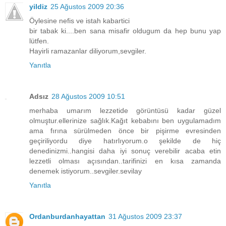
yildiz
25 Ağustos 2009 20:36
Öylesine nefis ve istah kabartici
bir tabak ki....ben sana misafir oldugum da hep bunu yap
lütfen.
Hayirli ramazanlar diliyorum,sevgiler.
Yanıtla
Adsız
28 Ağustos 2009 10:51
merhaba umarım lezzetide görüntüsü kadar güzel
olmuştur.ellerinize sağlık.Kağıt kebabını ben uygulamadım
ama fırına sürülmeden önce bir pişirme evresinden
geçiriliyordu diye hatırlıyorum.o şekilde de hiç
denedinizmi..hangisi daha iyi sonuç verebilir acaba etin
lezzetli olması açısından..tarifinizi en kısa zamanda
denemek istiyorum..sevgiler.sevilay
Yanıtla
Ordanburdanhayattan
31 Ağustos 2009 23:37