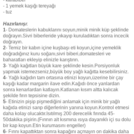
- 1 yemek kaşığı tereyağı
- tuz
Hazırlanışı
:
1
- Domateslerin kabuklarını soyun,minik minik küp şeklinde
doğrayın.Sivri biberleride yıkayıp kuruladıktan sonra incecik
doğrayın.
2
- Temiz bir kabın içine kuşbaşı eti koyun,içine yemeklik
doğradığınız kuru soğanı,sivri biberi,domatesleri ve
baharatları ekleyip elinizle karıştırın.
3
- Yağlı kağıtları büyük kare şeklinde kesin.Porsiyonluk
yapmak istemezseniz,büyük boy yağlı kağıtta kesebilirsiniz.
4
- Yağlı kağıdın tam ortasına etinizi koyun,üzerine bir çay
kaşığı kadar margarin ilave edin.Kağıdı önce yanlardan
sonra kenarlardan katlayın.Katlanan kısım altta kalıcak
şekilde fırın tepsisine dizin.
5
- Etinizin pişip pişmediğini anlamak için minik bir yağlı
kağıda etinizi sarıp diğerlerinin yanına koyun.Kontrol etmesi
daha kolay olucaktır.Isıtılmış 200 derecelik fırında 45-
50dakika pişirin.(Fırının alt kısmına ısıya dayanıklı içi su dolu
bir kap koyun.Etin kurumasını engeller)
6
- Fırını kapattıktan sonra kapağını açmayın on dakika daha