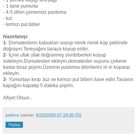
- 1 tane yumurta
- 4-5 dilim çemensiz pastırma
- tuz
- kırmızı pul biber
Hazırlanışı
:
1
- Domateslerin kabukları soyup minik minik küp şeklinde
doğrayın.Tereyağını tavaya koyup eritin.
2
- İçine ufak ufak doğranmış sivribiberleri koyup
soteleyin.Domatesleri ekleyin,domatesler suyunu çekene
kadar biraz pişirin.Üzerine pastırma dilimlerini iri iri koparıp
ekleyin.
3
- Yumurtayı kırıp ,tuz ve kırmızı pul biberi ilave edin.Tavanın
kapağını kapatıp 5 dakika pişirin.
Afiyet Olsun..
pelince
zaman:
8/20/2009 07:18:00 ÖS
Paylaş