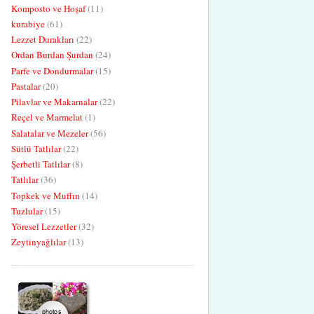
Komposto ve Hoşaf
(11)
kurabiye
(61)
Lezzet Durakları
(22)
Ordan Burdan Şurdan
(24)
Parfe ve Dondurmalar
(15)
Pastalar
(20)
Pilavlar ve Makarnalar
(22)
Reçel ve Marmelat
(1)
Salatalar ve Mezeler
(56)
Sütlü Tatlılar
(22)
Şerbetli Tatlılar
(8)
Tatlılar
(36)
Topkek ve Muffın
(14)
Tuzlular
(15)
Yöresel Lezzetler
(32)
Zeytinyağlılar
(13)