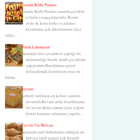
Fırında Köfte Patates
Fırında Köfte Patates sanırım çocuklu
evlerin vazgeçilmezidir. Bizim
evde de kuru köfte ve patates
kızartması çok tüketilmesin diye
salça...
Pratik Lahmacun
Annemin bize çocukken yaptığı bu
atıştırmalığı bende şimdi çocuklara
yapıyorum.Hazırlaması gayet
kolay,damak lezzetinize uyar mı
bilem...
Revani
Şerbetli tatlıların en kolayı sanırım
revanidir.Revani artık klasikleşmiş
bir lezzet.Kimi zaman içine yoğurt
konur konmaz tartışması yapılır...
Cevizli Un Helvası
Annemin tarif defterinden aldığım un
helvası tarifi inanın çok lezzetli