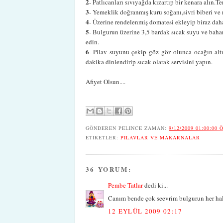
2
- Patlıcanları sıvıyağda kızartıp bir kenara alın.T
3
- Yemeklik doğranmış kuru soğanı,sivri biberi v
4
- Üzerine rendelenmiş domatesi ekleyip biraz dah
5
- Bulgurun üzerine 3,5 bardak sıcak suyu ve bahara
edin.
6
- Pilav suyunu çekip göz göz olunca ocağın altı
dakika dinlendirip sıcak olarak servisini yapın.
Afiyet Olsun....
GÖNDEREN
PELINCE
ZAMAN:
9/12/2009 01:00:00 
ETIKETLER:
PILAVLAR VE MAKARNALAR
36 YORUM:
Pembe Tatlar
dedi ki...
Canım bende çok seevrim bulgurun her halin
12 EYLÜL 2009 02:17