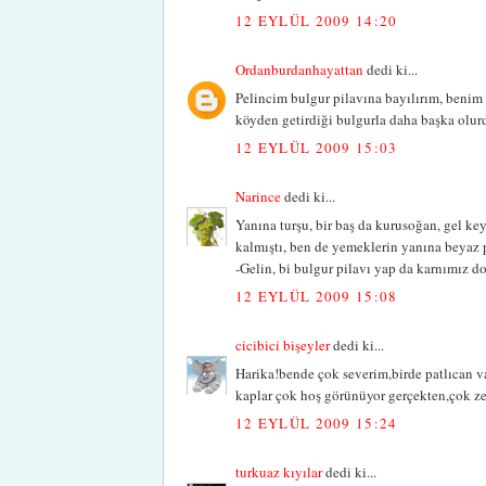
12 EYLÜL 2009 14:20
Ordanburdanhayattan
dedi ki...
Pelincim bulgur pilavına bayılırım, benim
köyden getirdiği bulgurla daha başka olur
12 EYLÜL 2009 15:03
Narince
dedi ki...
Yanına turşu, bir baş da kurusoğan, gel key
kalmıştı, ben de yemeklerin yanına beyaz p
-Gelin, bi bulgur pilavı yap da karnımız d
12 EYLÜL 2009 15:08
cicibici bişeyler
dedi ki...
Harika!bende çok severim,birde patlıcan v
kaplar çok hoş görünüyor gerçekten,çok zevk
12 EYLÜL 2009 15:24
turkuaz kıyılar
dedi ki...