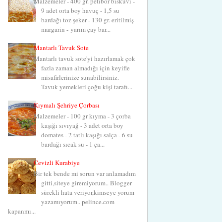
Malzemeler - 400 gr. petibör bisküvi -
9 adet orta boy havuç - 1,5 su
bardağı toz şeker - 130 gr. eritilmiş
margarin - yarım çay bar...
Mantarlı Tavuk Sote
Mantarlı tavuk sote'yi hazırlamak çok
fazla zaman almadığı için keyifle
misafirlerinize sunabilirsiniz.
Tavuk yemekleri çoğu kişi tarafı...
Kıymalı Şehriye Çorbası
Malzemeler - 100 gr kıyma - 3 çorba
kaşığı sıvıyağ - 3 adet orta boy
domates - 2 tatlı kaşığı salça - 6 su
bardağı sıcak su - 1 ça...
Cevizli Kurabiye
Bir tek bende mi sorun var anlamadım
gitti,siteye giremiyorum.. Blogger
sürekli hata veriyor,kimseye yorum
yazamıyorum.. pelince.com
kapanmı...