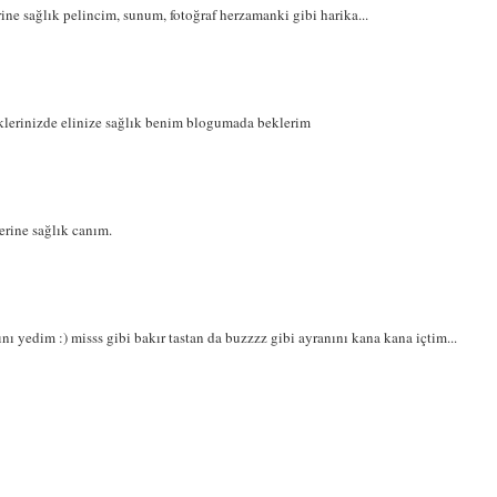
erine sağlık pelincim, sunum, fotoğraf herzamanki gibi harika...
klerinizde elinize sağlık benim blogumada beklerim
lerine sağlık canım.
yedim :) misss gibi bakır tastan da buzzzz gibi ayranını kana kana içtim...