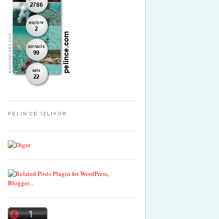
PELIN'CE İZLIYOR