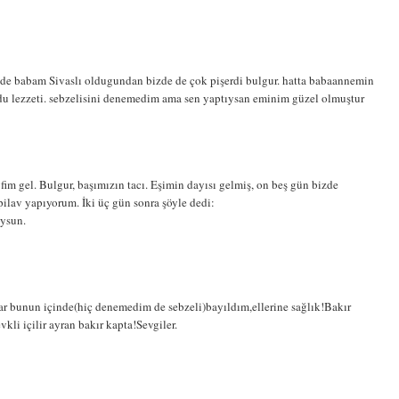
 de babam Sivaslı oldugundan bizde de çok pişerdi bulgur. hatta babaannemin
du lezzeti. sebzelisini denemedim ama sen yaptıysan eminim güzel olmuştur
fim gel. Bulgur, başımızın tacı. Eşimin dayısı gelmiş, on beş gün bizde
ilav yapıyorum. İki üç gün sonra şöyle dedi:
oysun.
ar bunun içinde(hiç denemedim de sebzeli)bayıldım,ellerine sağlık!Bakır
li içilir ayran bakır kapta!Sevgiler.