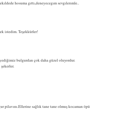
ekıldede hosuma gıttı,deneyecegım sevgılerımle..
ek istedim. Teşekkürler!
ediğimiz bulgurdan çok daha güzel oluyordur.
şekerler.
ur pilavını.Ellerine sağlık tane tane olmuş kocaman öpü