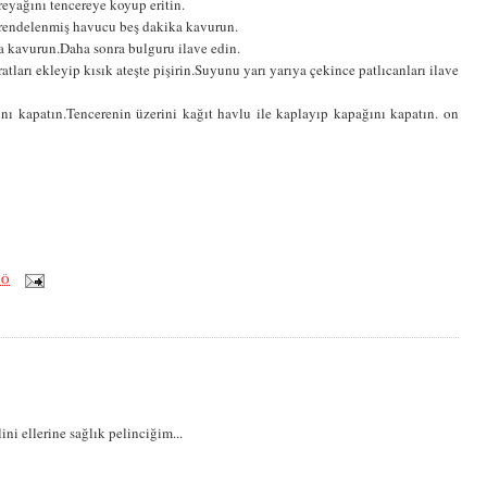
ereyağını tencereye koyup eritin.
e rendelenmiş havucu beş dakika kavurun.
a kavurun.Daha sonra bulguru ilave edin.
tları ekleyip kısık ateşte pişirin.Suyunu yarı yarıya çekince patlıcanları ilave
nı kapatın.Tencerenin üzerini kağıt havlu ile kaplayıp kapağını kapatın. on
ÖÖ
i ellerine sağlık pelinciğim...