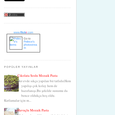
www.
flick
r
.com
Go to
Pelince's
photostrea
m
POPÜLER YAYINLAR
Çikolata Soslu Mozaik Pasta
Her evde sıkça yapılan bir tatlıdır.Hem
yapılışı çok kolay hem de
hazırlanışı.Bu şekilde sunumu da
bence oldukça hoş oldu.
Kutlamalar için m...
Havuçlu Mozaik Pasta