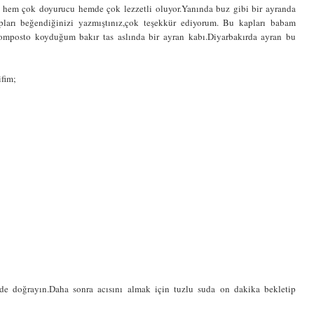
ce hem çok doyurucu hemde çok lezzetli oluyor.Yanında buz gibi bir ayranda
pları beğendiğinizi yazmıştınız,çok teşekkür ediyorum. Bu kapları babam
komposto koyduğum bakır tas aslında bir ayran kabı.Diyarbakırda ayran bu
ifim;
ünde doğrayın.Daha sonra acısını almak için tuzlu suda on dakika bekletip