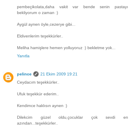
pembeçikolata,daha vakit var bende senin pastayı
bekliyorum o zaman :)
Aygül aynen öyle,cezerye gibi...
Eldivenlerim teşekkürler..
Meliha hamişlere hemen yolluyoruz :) bekletme yok...
Yanıtla
pelince
21 Ekim 2009 19:21
Ceydacım teşekkürler..
Ufuk teşekkür ederim..
Kendimce haklısın aynen :)
Dilekcim güzel oldu,çocuklar çok sevdi en
azından...teşekkürler..