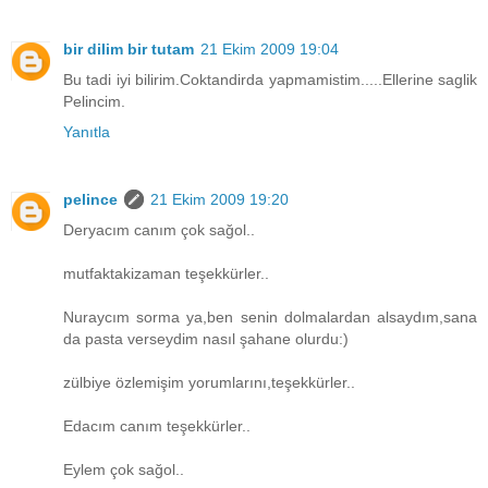
bir dilim bir tutam
21 Ekim 2009 19:04
Bu tadi iyi bilirim.Coktandirda yapmamistim.....Ellerine saglik
Pelincim.
Yanıtla
pelince
21 Ekim 2009 19:20
Deryacım canım çok sağol..
mutfaktakizaman teşekkürler..
Nuraycım sorma ya,ben senin dolmalardan alsaydım,sana
da pasta verseydim nasıl şahane olurdu:)
zülbiye özlemişim yorumlarını,teşekkürler..
Edacım canım teşekkürler..
Eylem çok sağol..