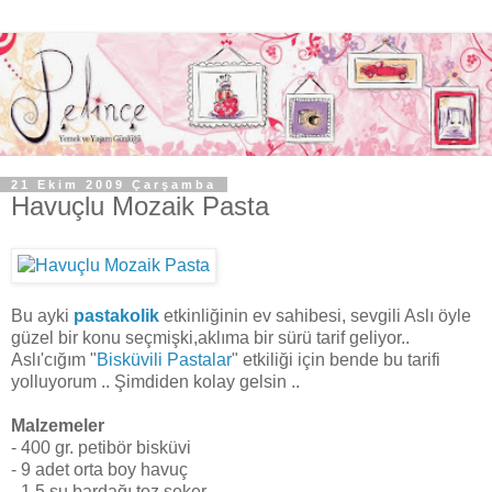
21 Ekim 2009 Çarşamba
Havuçlu Mozaik Pasta
Bu ayki
pastakolik
etkinliğinin ev sahibesi, sevgili Aslı öyle
güzel bir konu seçmişki,aklıma bir sürü tarif geliyor..
Aslı'cığım "
Bisküvili Pastalar
" etkiliği için bende bu tarifi
yolluyorum .. Şimdiden kolay gelsin ..
Malzemeler
- 400 gr. petibör bisküvi
- 9 adet orta boy havuç
- 1,5 su bardağı toz şeker