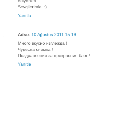
ediyorum...
Sevgilerimle..:)
Yanıtla
Adsız
10 Ağustos 2011 15:19
Много вкусно изглежда !
Чудесна снимка !
Поздравления за прекрасния блог !
Yanıtla