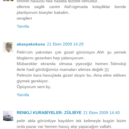
hmmm havuclu hee nasilda lezzetli olmustur...
ellerine saglik canim Asli'cigimada kolayliklar bende
planliyorum biseyler bakalim..
sevgilerr
Yanıtla
akasyakokusu
21 Ekim 2009 14:29
Pelin'cim yakından çok güzel görünüyor..Ahh şu yemek
bloglarını gezerken hep yalanıyorum..
Mübarekler ekranda olmasa yiyeceğiz hemen..Teknoloji
ilerle hadi gördüğümüz mamaları elimize değdir:)))
Pelincim kara havuçlada güzel oluyor bu..Ama eline eldiven
giymek gerekiyor..
Öpüyorum seni by..
Yanıtla
RENKLİ KURABİYELER- ZÜLBİYE
21 Ekim 2009 14:40
pelin abla görüntüye bayıldım tek kelimeyle bugün bizim
orda pazar var hemen havuç alıp yapacağım vallahi.