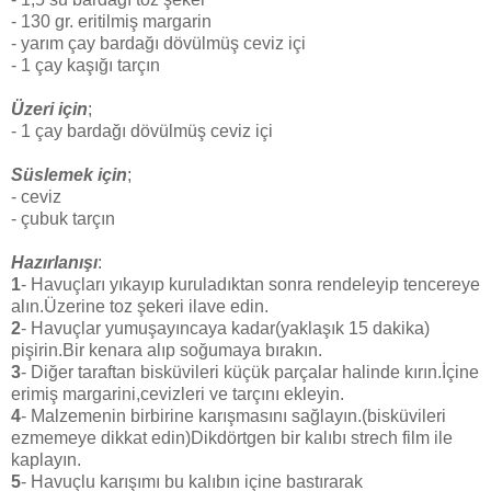
- 130 gr. eritilmiş margarin
- yarım çay bardağı dövülmüş ceviz içi
- 1 çay kaşığı tarçın
Üzeri için
;
- 1 çay bardağı dövülmüş ceviz içi
Süslemek için
;
- ceviz
- çubuk tarçın
Hazırlanışı
:
1
- Havuçları yıkayıp kuruladıktan sonra rendeleyip tencereye
alın.Üzerine toz şekeri ilave edin.
2
- Havuçlar yumuşayıncaya kadar(yaklaşık 15 dakika)
pişirin.Bir kenara alıp soğumaya bırakın.
3
- Diğer taraftan bisküvileri küçük parçalar halinde kırın.İçine
erimiş margarini,cevizleri ve tarçını ekleyin.
4
- Malzemenin birbirine karışmasını sağlayın.(bisküvileri
ezmemeye dikkat edin)Dikdörtgen bir kalıbı strech film ile
kaplayın.
5
- Havuçlu karışımı bu kalıbın içine bastırarak