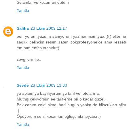
Selamlar ve kocaman öptüm
Yanıtla
Saliha
23 Ekim 2009 12:17
ben yorum yazdım sanıyorum yazmamısım yaa:(((( ellerıne
saglık pelincim resım zaten cokprofesyonelce ama lezzetı
emınım enfes otesıdır:)
sevgılerımle..
Yanıtla
Sevde
23 Ekim 2009 13:30
ya ablam ya bayılıyorum şu tarif ve fotolarına.
Müthiş çekiyorsun ee tariflerde bir o kadar güzel...
Bak canım çekti şimdi bari bugün yapim de kilocukları alim
:)
Öpüyorum senii kocaman oğluşumla teyzesi :)
Yanıtla