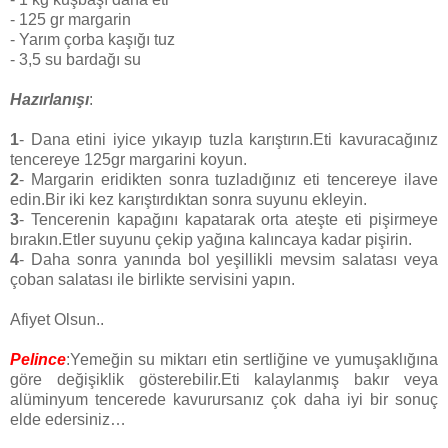
- 125 gr margarin
- Yarım çorba kaşığı tuz
- 3,5 su bardağı su
Hazırlanışı
:
1
- Dana etini iyice yıkayıp tuzla karıştırın.Eti kavuracağınız
tencereye 125gr margarini koyun.
2
- Margarin eridikten sonra tuzladığınız eti tencereye ilave
edin.Bir iki kez karıştırdıktan sonra suyunu ekleyin.
3
- Tencerenin kapağını kapatarak orta ateşte eti pişirmeye
bırakın.Etler suyunu çekip yağına kalıncaya kadar pişirin.
4
- Daha sonra yanında bol yeşillikli mevsim salatası veya
çoban salatası ile birlikte servisini yapın.
Afiyet Olsun..
Pelince
:Yemeğin su miktarı etin sertliğine ve yumuşaklığına
göre değişiklik gösterebilir.Eti kalaylanmış bakır veya
alüminyum tencerede kavurursanız çok daha iyi bir sonuç
elde edersiniz…