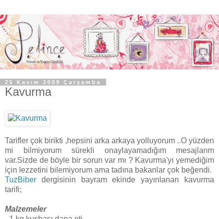
25 Kasım 2009 Çarşamba
Kavurma
Tarifler çok birikti ,hepsini arka arkaya yolluyorum ..O yüzden
mi bilmiyorum sürekli onaylayamadığım mesajlarım
var.Sizde de böyle bir sorun var mı ? Kavurma'yı yemediğim
için lezzetini bilemiyorum ama tadına bakanlar çok beğendi.
TuzBiber
dergisinin bayram ekinde yayınlanan kavurma
tarifi;
Malzemeler
- 1 kg kuşbaşı dana eti