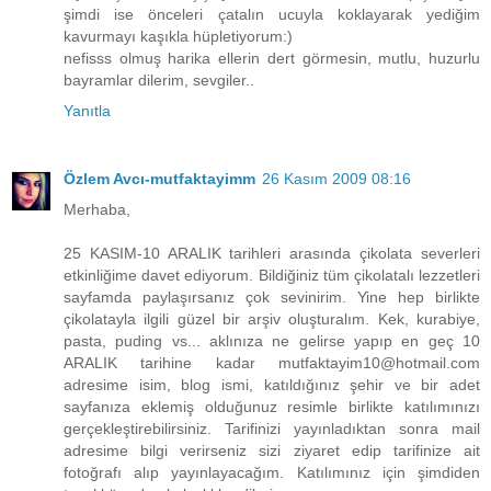
şimdi ise önceleri çatalın ucuyla koklayarak yediğim
kavurmayı kaşıkla hüpletiyorum:)
nefisss olmuş harika ellerin dert görmesin, mutlu, huzurlu
bayramlar dilerim, sevgiler..
Yanıtla
Özlem Avcı-mutfaktayimm
26 Kasım 2009 08:16
Merhaba,
25 KASIM-10 ARALIK tarihleri arasında çikolata severleri
etkinliğime davet ediyorum. Bildiğiniz tüm çikolatalı lezzetleri
sayfamda paylaşırsanız çok sevinirim. Yine hep birlikte
çikolatayla ilgili güzel bir arşiv oluşturalım. Kek, kurabiye,
pasta, puding vs... aklınıza ne gelirse yapıp en geç 10
ARALIK tarihine kadar mutfaktayim10@hotmail.com
adresime isim, blog ismi, katıldığınız şehir ve bir adet
sayfanıza eklemiş olduğunuz resimle birlikte katılımınızı
gerçekleştirebilirsiniz. Tarifinizi yayınladıktan sonra mail
adresime bilgi verirseniz sizi ziyaret edip tarifinize ait
fotoğrafı alıp yayınlayacağım. Katılımınız için şimdiden