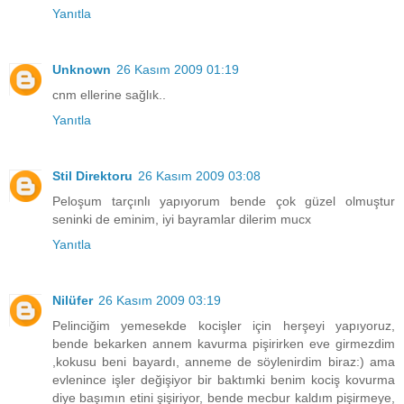
Yanıtla
Unknown
26 Kasım 2009 01:19
cnm ellerine sağlık..
Yanıtla
Stil Direktoru
26 Kasım 2009 03:08
Peloşum tarçınlı yapıyorum bende çok güzel olmuştur
seninki de eminim, iyi bayramlar dilerim mucx
Yanıtla
Nilüfer
26 Kasım 2009 03:19
Pelinciğim yemesekde kocişler için herşeyi yapıyoruz,
bende bekarken annem kavurma pişirirken eve girmezdim
,kokusu beni bayardı, anneme de söylenirdim biraz:) ama
evlenince işler değişiyor bir baktımki benim kociş kovurma
diye başımın etini şişiriyor, bende mecbur kaldım pişirmeye,