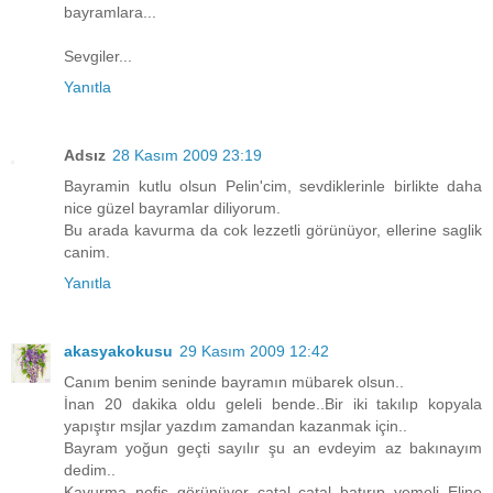
bayramlara...
Sevgiler...
Yanıtla
Adsız
28 Kasım 2009 23:19
Bayramin kutlu olsun Pelin'cim, sevdiklerinle birlikte daha
nice güzel bayramlar diliyorum.
Bu arada kavurma da cok lezzetli görünüyor, ellerine saglik
canim.
Yanıtla
akasyakokusu
29 Kasım 2009 12:42
Canım benim seninde bayramın mübarek olsun..
İnan 20 dakika oldu geleli bende..Bir iki takılıp kopyala
yapıştır msjlar yazdım zamandan kazanmak için..
Bayram yoğun geçti sayılır şu an evdeyim az bakınayım
dedim..
Kavurma nefis görünüyor çatal çatal batırıp yemeli..Eline