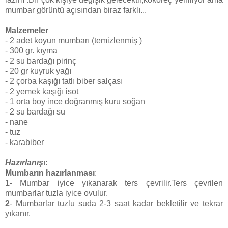
mumbar görüntü açısından biraz farklı...
Malzemeler
- 2 adet koyun mumbarı (temizlenmiş )
- 300 gr. kıyma
- 2 su bardağı pirinç
- 20 gr kuyruk yağı
- 2 çorba kaşığı tatlı biber salçası
- 2 yemek kaşığı isot
- 1 orta boy ince doğranmış kuru soğan
- 2 su bardağı su
- nane
- tuz
- karabiber
Hazırlanış
ı:
Mumbarın hazırlanması
:
1
- Mumbar iyice yıkanarak ters çevrilir.Ters çevrilen
mumbarlar tuzla iyice ovulur.
2
- Mumbarlar tuzlu suda 2-3 saat kadar bekletilir ve tekrar
yıkanır.