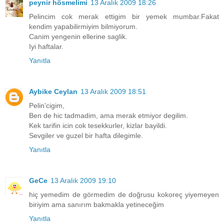
peynir hösmelimi
13 Aralık 2009 18:26
Pelincim cok merak ettigim bir yemek mumbar.Fakat
kendim yapabilirmiyim bilmiyorum.
Canim yengenin ellerine saglik.
Iyi haftalar.
Yanıtla
Aybike Ceylan
13 Aralık 2009 18:51
Pelin'cigim,
Ben de hic tadmadim, ama merak etmiyor degilim.
Kek tarifin icin cok tesekkurler, kizlar bayildi.
Sevgiler ve guzel bir hafta dilegimle.
Yanıtla
GeCe
13 Aralık 2009 19:10
hiç yemedim de görmedim de doğrusu kokoreç yiyemeyen
biriyim ama sanırım bakmakla yetineceğim
Yanıtla