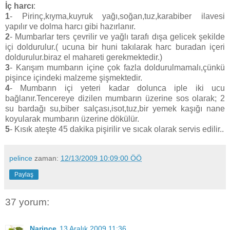
İç harcı
:
1
- Pirinç,kıyma,kuyruk yağı,soğan,tuz,karabiber ilavesi
yapılır ve dolma harcı gibi hazırlanır.
2
- Mumbarlar ters çevrilir ve yağlı tarafı dışa gelicek şekilde
içi doldurulur.( ucuna bir huni takılarak harc buradan içeri
doldurulur.biraz el mahareti gerekmektedir.)
3
- Karışım mumbarın içine çok fazla doldurulmamalı,çünkü
pişince içindeki malzeme şişmektedir.
4
- Mumbarın içi yeteri kadar dolunca iple iki ucu
bağlanır.Tencereye dizilen mumbarın üzerine sos olarak; 2
su bardağı su,biber salçası,isot,tuz,bir yemek kaşığı nane
koyularak mumbarın üzerine dökülür.
5
- Kısık ateşte 45 dakika pişirilir ve sıcak olarak servis edilir..
pelince
zaman:
12/13/2009 10:09:00 ÖÖ
Paylaş
37 yorum:
Narince
13 Aralık 2009 11:36