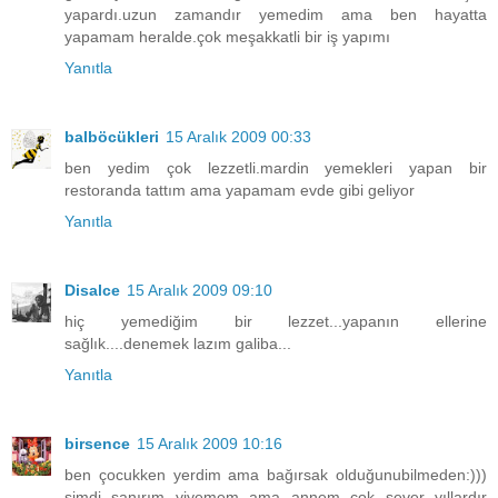
yapardı.uzun zamandır yemedim ama ben hayatta
yapamam heralde.çok meşakkatli bir iş yapımı
Yanıtla
balböcükleri
15 Aralık 2009 00:33
ben yedim çok lezzetli.mardin yemekleri yapan bir
restoranda tattım ama yapamam evde gibi geliyor
Yanıtla
Disalce
15 Aralık 2009 09:10
hiç yemediğim bir lezzet...yapanın ellerine
sağlık....denemek lazım galiba...
Yanıtla
birsence
15 Aralık 2009 10:16
ben çocukken yerdim ama bağırsak olduğunubilmeden:)))
şimdi sanırım yiyemem ama annem çok sever yıllardır