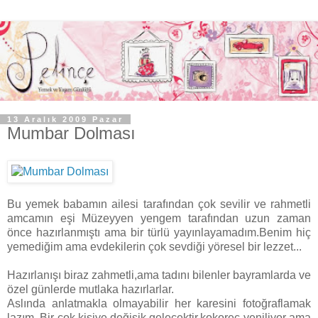
13 Aralık 2009 Pazar
Mumbar Dolması
Bu yemek babamın ailesi tarafından çok sevilir ve rahmetli
amcamın eşi Müzeyyen yengem tarafından uzun zaman
önce hazırlanmıştı ama bir türlü yayınlayamadım.Benim hiç
yemediğim ama evdekilerin çok sevdiği yöresel bir lezzet...
Hazırlanışı biraz zahmetli,ama tadını bilenler bayramlarda ve
özel günlerde mutlaka hazırlarlar.
Aslında anlatmakla olmayabilir her karesini fotoğraflamak
lazım .Bir çok kişiye değişik gelecektir,kokoreç yeniliyor ama