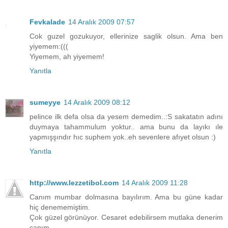
Fevkalade
14 Aralık 2009 07:57
Cok guzel gozukuyor, ellerinize saglik olsun. Ama ben
yiyemem:(((
Yiyemem, ah yiyemem!
Yanıtla
sumeyye
14 Aralık 2009 08:12
pelince ilk defa olsa da yesem demedim..:S sakatatın adını
duymaya tahammulum yoktur.. ama bunu da layıkı ıle
yapmışşındır hıc suphem yok..eh sevenlere afıyet olsun :)
Yanıtla
http://www.lezzetibol.com
14 Aralık 2009 11:28
Canım mumbar dolmasına bayılırım. Ama bu güne kadar
hiç denememiştim.
Çok güzel görünüyor. Cesaret edebilirsem mutlaka denerim
canım