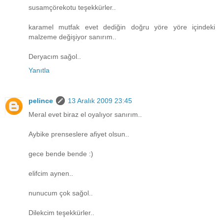
susamçörekotu teşekkürler..
karamel mutfak evet dediğin doğru yöre yöre içindeki
malzeme değişiyor sanırım..
Deryacım sağol..
Yanıtla
pelince
13 Aralık 2009 23:45
Meral evet biraz el oyalıyor sanırım..
Aybike prenseslere afiyet olsun..
gece bende bende :)
elifcim aynen..
nunucum çok sağol..
Dilekcim teşekkürler..