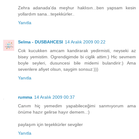
Zehra adanada'da meşhur haklısın...ben yapsam kesin
yollardım sana...teşekkürler..
Yanıtla
Selma - DUSBAHCESI
14 Aralık 2009 00:22
Cok kucukken amcam kandirarak yedirmisti, neyseki az
bisey yemistim. Ogrendigimde bi ciglik attim:) Hic sevmem
boyle seyleri, dusuncesi bile midemi bulandirir:) Ama
sevenlere afiyet olsun, saygim sonsuz:)))
Yanıtla
rumma
14 Aralık 2009 00:37
Canım hiç yemedim yapabileceğimi sanmıyorum ama
önüme hazır gelirse hayır demem..:)
paylaşım için teşekkürler sevgiler
Yanıtla