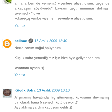
ah aha ben de yemem:( yiyenlere afiyet olsun. geçende
arkadaşım söylüyordu" bayram geçti mummar dolması
yiyemedik " diye
kokareç,işkembe yiyemem sevenlere afiyet olsun.
Yanıtla
pelince
13 Aralık 2009 12:40
Necla canım sağol,öpüyorum...
Küçük sofra yemediğimiz için bize öyle geliyor sanırım..
lavantam aynen :))
Yanıtla
Küçük Sofra
13 Aralık 2009 13:13
Alışmamış hayatında hiç görmemiş, kokusunu duymamış
biri olarak bana 5 senedir kötü geliyor :))
Ayy aklıma yardım kabusum geldi :))