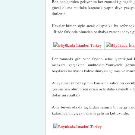
Ben hep geriden geliyorum her zamanki gibi,ada g
güzel olursa mutlaka kaçamak yapın diye yazıyoru
dinlenin.
Havalar birden öyle sıcak oluyor ki ,bu sefer 
..Bizde farkında olmadan paskalya zamanı adaya git
Her zamanki gibi yine fayton sefası yaptık,bol b
manzara gerçekten muhteşem.Yürüyerek gezm
bayılacaklar.Ayrıca kahve dünyası açılmış ve manz
Adaya iner inmez eşimin karşısına satıcı bir çocuk 
:)eşime sen oturup sen örsen öyle daha kıymetli o
dolaştım etrafta:)
Ama büyükada da taçlardan resmen bir sergi vardı
kafasında bir çiçek baharın gelişini kutluyordu.