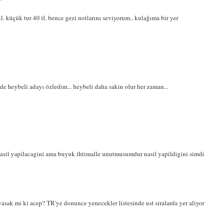
0tl. küçük tur 40 tl. bence gezi notlarını seviyorum.. kulağıma bir yer
de heybeli adayı özledim... heybeli daha sakin olur her zaman...
asil yapilacagini ama buyuk ihtimalle unutmusumdur nasil yapildigini simdi
asak mi ki acep? TR'ye donunce yenecekler listesinde ust siralarda yer aliyor