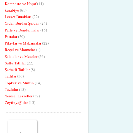
Komposto ve Hoşaf
(11)
kurabiye
(61)
Lezzet Durakları
(22)
Ordan Burdan Şurdan
(24)
Parfe ve Dondurmalar
(15)
Pastalar
(20)
Pilavlar ve Makarnalar
(22)
Reçel ve Marmelat
(1)
Salatalar ve Mezeler
(56)
Sütlü Tatlılar
(22)
Şerbetli Tatlılar
(8)
Tatlılar
(36)
Topkek ve Muffın
(14)
Tuzlular
(15)
Yöresel Lezzetler
(32)
Zeytinyağlılar
(13)