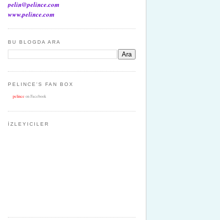
pelin@pelince.com
www.pelince.com
BU BLOGDA ARA
PELINCE'S FAN BOX
pelince
on Facebook
İZLEYICILER