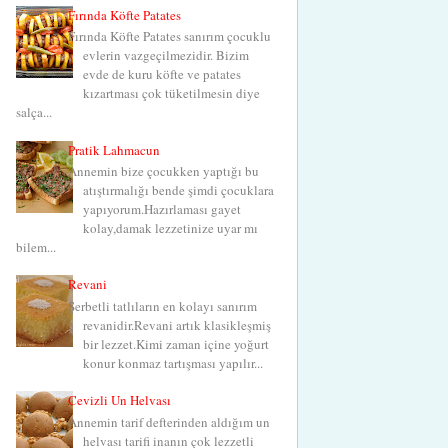
Fırında Köfte Patates
Fırında Köfte Patates sanırım çocuklu
evlerin vazgeçilmezidir. Bizim
evde de kuru köfte ve patates
kızartması çok tüketilmesin diye
salça...
Pratik Lahmacun
Annemin bize çocukken yaptığı bu
atıştırmalığı bende şimdi çocuklara
yapıyorum.Hazırlaması gayet
kolay,damak lezzetinize uyar mı
bilem...
Revani
Şerbetli tatlıların en kolayı sanırım
revanidir.Revani artık klasikleşmiş
bir lezzet.Kimi zaman içine yoğurt
konur konmaz tartışması yapılır...
Cevizli Un Helvası
Annemin tarif defterinden aldığım un
helvası tarifi inanın çok lezzetli