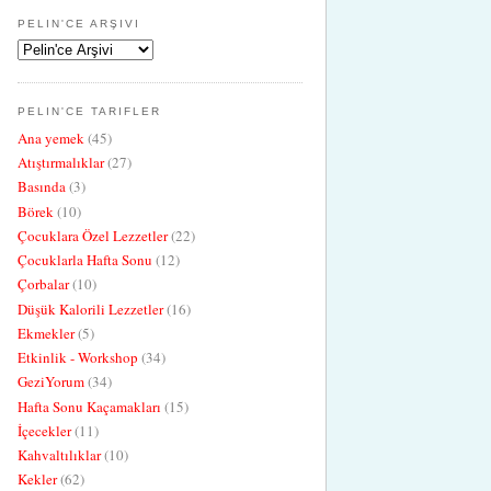
PELIN'CE ARŞIVI
PELIN'CE TARIFLER
Ana yemek
(45)
Atıştırmalıklar
(27)
Basında
(3)
Börek
(10)
Çocuklara Özel Lezzetler
(22)
Çocuklarla Hafta Sonu
(12)
Çorbalar
(10)
Düşük Kalorili Lezzetler
(16)
Ekmekler
(5)
Etkinlik - Workshop
(34)
GeziYorum
(34)
Hafta Sonu Kaçamakları
(15)
İçecekler
(11)
Kahvaltılıklar
(10)
Kekler
(62)