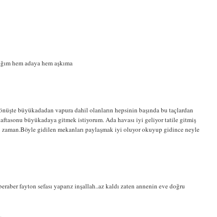
şığım hem adaya hem aşkıma
önüşte büyükadadan vapura dahil olanların hepsinin başında bu taçlardan
aftasonu büyükadaya gitmek istiyorum. Ada havası iyi geliyor tatile gitmiş
 o zaman.Böyle gidilen mekanları paylaşmak iyi oluyor okuyup gidince neyle
beraber fayton sefası yaparız inşallah..az kaldı zaten annenin eve doğru
.