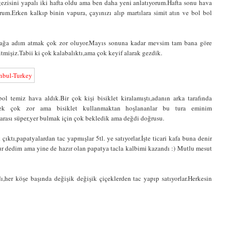
ezisini yapalı iki hafta oldu ama ben daha yeni anlatıyorum.Hafta sonu hava
m.Erken kalkıp binin vapura, çayınızı alıp martılara simit atın ve bol bol
sokağa adım atmak çok zor oluyor.Mayıs sonuna kadar mevsim tam bana göre
mişiz.Tabii ki çok kalabalıktı,ama çok keyif alarak gezdik.
ol temiz hava aldık.Bir çok kişi bisiklet kiralamıştı,adanın arka tarafında
ek çok zor ama bisiklet kullanmaktan hoşlananlar bu tura eminim
arası süper,yer bulmak için çok bekledik ama değdi doğrusu.
çıktı,papatyalardan tac yapmışlar 5tl. ye satıyorlar.İşte ticari kafa buna denir
lur dedim ama yine de hazır olan papatya tacla kalbimi kazandı :) Mutlu mesut
,her köşe başında değişik değişik çiçeklerden tac yapıp satıyorlar.Herkesin