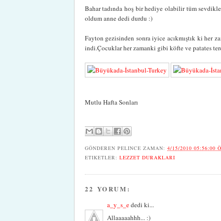
Bahar tadında hoş bir hediye olabilir tüm sevdikl
oldum anne dedi durdu :)
Fayton gezisinden sonra iyice acıkmıştık ki her z
indi.Çocuklar her zamanki gibi köfte ve patates ter
Mutlu Hafta Sonları
GÖNDEREN
PELINCE
ZAMAN:
4/15/2010 05:56:00 
ETIKETLER:
LEZZET DURAKLARI
22 YORUM:
a_y_s_e
dedi ki...
Allaaaaahhh... :)