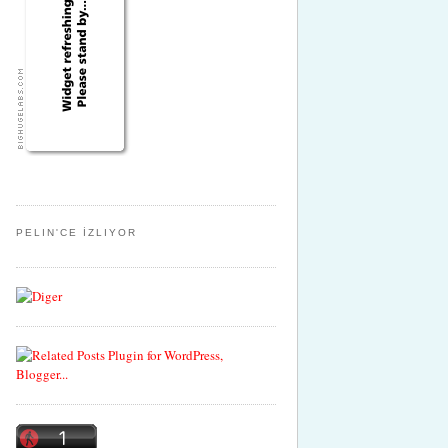
PELIN'CE İZLIYOR