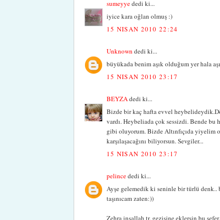
sumeyye
dedi ki...
iyice kara oğlan olmuş :)
15 NISAN 2010 22:24
Unknown
dedi ki...
büyükada benim aşık olduğum yer hala a
15 NISAN 2010 23:17
BEYZA
dedi ki...
Bizde bir kaç hafta evvel heybelideydik.D
vardı. Heybeliada çok sessizdi. Bende bu h
gibi oluyorum. Bizde Altınfıçıda yiyelim
karşılaşacağını biliyorsun. Sevgiler...
15 NISAN 2010 23:17
pelince
dedi ki...
Ayşe gelemedik ki seninle bir türlü denk.. 
taşınıcam zaten:))
Zehra inşallah tr. gezisine eklersin bu sefer.