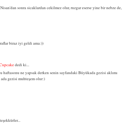
Nisan'dan sonra sicaklardan cekilmez olur, ruzgar eserse yine bir nebze de,
flar biraz iyi geldi ama:))
e Cupcake
dedi ki...
 haftasonu ne yapsak derken senin sayfandaki Büyükada gezisi aklımı
k ada gezisi muhteşem olur:)
eşekkürler...