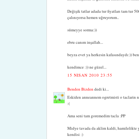
Değişik tatlar adada tur fiyatları tam tur 5
çalınıyorsa hemen uğruyorum..
sümeyye sorma:))
ebru canım inşallah...
beyza evet ya herkesin kafasındaydı:)) ben
kendimce :)) ne güzel...
15 NISAN 2010 23:55
Benden Bizden
dedi ki...
Eskiden anneannem ogretmisti o taclarin n
:(
Ama seni tam goremedim tacla :PP
Midye tavada da aklim kaldi, hamilelikte y
kendisi :)