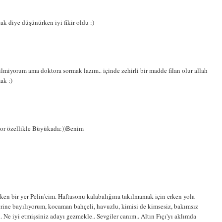
k diye düşünürken iyi fikir oldu :)
lmiyorum ama doktora sormak lazım.. içinde zehirli bir madde filan olur allah
ak :)
or özellikle Büyükada:))Benim
n bir yer Pelin'cim. Haftasonu kalabalığına takılmamak için erken yola
erine bayılıyorum, kocaman bahçeli, havuzlu, kimisi de kimsesiz, bakımsız
ar.. Ne iyi etmişsiniz adayı gezmekle.. Sevgiler canım.. Altın Fıçı'yı aklımda