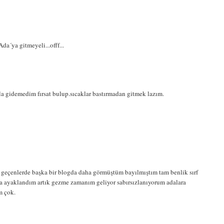
da´ya gitmeyeli...offf...
a gidemedim fırsat bulup.sıcaklar bastırmadan gitmek lazım.
! geçenlerde başka bir blogda daha görmüştüm bayılmıştım tam benlik sırf
ana ayaklandım artık gezme zamanım geliyor sabırsızlanıyorum adalara
m çok.