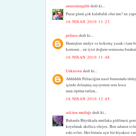
annesiningülü
dedi ki...
Pazar günü çok kalabalık olur mu? ne yapsa
16 NISAN 2010 11:23
pelince
dedi ki...
Hamişlere midye ve kokoreç yasak:) tam bi
korusun... en iyisi doğum sonrasına bırakm
16 NISAN 2010 11:48
Unknown
dedi ki...
Ahhhhhh Pelinciğim nasıl burnumda tütüy
içinde dolaşmış sayıyorum seni koca
man öptüm tatlım...
16 NISAN 2010 12:45
aslı'nın mutfağı
dedi ki...
Baharda Büyükada mutlaka gidilmesi gereke
koyulmak akıllıca oluyor.. Ben adanın evl
eski evler.. Her birinin ayrı bir hiyakesi v