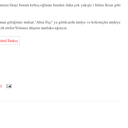
erinize.Gerçi benim keltoş oğluma benden daha çok yakıştı:) Julius Sezar gibi
aman gittiğimiz mekan "Altın Fıçı" ya gittik,nefis midye ve kokoreçler mideye
cih ettiler.Yolunuz düşerse mutlaka uğrayın.
ÖS