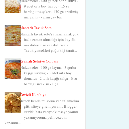
Malzemeler - 400 gr. petibör bisküvi -
9 adet orta boy havuç - 1,5 su
bardağı toz şeker - 130 gr. eritilmiş
margarin - yarım çay bar...
Mantarlı Tavuk Sote
Mantarlı tavuk sote'yi hazırlamak çok
fazla zaman almadığı için keyifle
misafirlerinize sunabilirsiniz.
Tavuk yemekleri çoğu kişi tarafı...
Kıymalı Şehriye Çorbası
Malzemeler - 100 gr kıyma - 3 çorba
kaşığı sıvıyağ - 3 adet orta boy
domates - 2 tatlı kaşığı salça - 6 su
bardağı sıcak su - 1 ça...
Cevizli Kurabiye
Bir tek bende mi sorun var anlamadım
gitti,siteye giremiyorum.. Blogger
sürekli hata veriyor,kimseye yorum
yazamıyorum.. pelince.com
kapanmı...