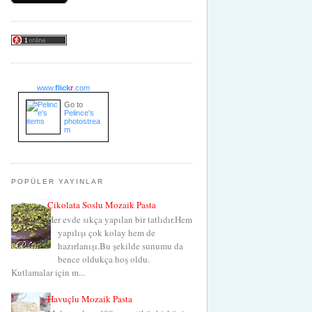
www.
flick
r
.com
Go to
Pelince's
photostrea
m
POPÜLER YAYINLAR
Çikolata Soslu Mozaik Pasta
Her evde sıkça yapılan bir tatlıdır.Hem
yapılışı çok kolay hem de
hazırlanışı.Bu şekilde sunumu da
bence oldukça hoş oldu.
Kutlamalar için m...
Havuçlu Mozaik Pasta