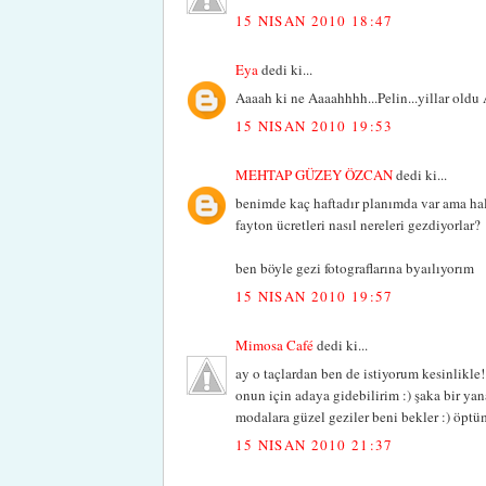
15 NISAN 2010 18:47
Eya
dedi ki...
Aaaah ki ne Aaaahhhh...Pelin...yillar oldu A
15 NISAN 2010 19:53
MEHTAP GÜZEY ÖZCAN
dedi ki...
benimde kaç haftadır planımda var ama hal
fayton ücretleri nasıl nereleri gezdiyorlar?
ben böyle gezi fotograflarına byaılıyorım
15 NISAN 2010 19:57
Mimosa Café
dedi ki...
ay o taçlardan ben de istiyorum kesinlikle
onun için adaya gidebilirim :) şaka bir y
modalara güzel geziler beni bekler :) öptü
15 NISAN 2010 21:37