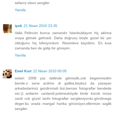
sefanız olsun sevgiler
Yanıtla
ipek
21 Nisan 2010 23:35
Valla Pelincim bunca zamandır İstanbuldayım hiç aklıma
oraya gitmek gelmedi. Daha doğrusu böyle güzel bir yer
olduğunu hiç bilmiyordum. Resimlere bayıldım. En kısa
zamanda ben de gidip bir göreyim.
Yanıtla
Emel Kurt
22 Nisan 2010 00:05
selam 2008 yaz tatilinde gitmisdik,cok begenmisdim
bende.o sene acilmis di galiba,beykoz da yasayan
arkadaslarimiz gezdirmisdi bizi,benzer fotograflar bendede
var:)) anilarim canlandi.polenezköyde birde kücük müze
vardi cok güzel tarihi fotograflar sergileniyordu.görülmege
deger.bu arada mangal harika görünüyor,ellerinize saglik
sevgiler.