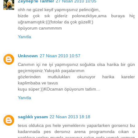
Zeynep'le Tarifler
27 Nisan 2010 10:05
ohh ne güzel keyif yapmışsınız pelinciğim,
bizde çok sık gideriz polonezköye,ama buraya hiç
uğramamıştık:(((fotolar da çok güzelll:)
öpüyorum canımmmm
Yanıtla
Unknown
27 Nisan 2010 10:57
Canımın içi ne iyi yapmışsınız soğukta olsa harika bir gün
geçirmişsiniz.Yakışıklı paşalarımın
gözlerinden mutlulukları okunuyor harika kareler
kaplimbaba ve tavus
kuşu süper:))KOcaman öpüyorum tatlım...
Yanıtla
saglıklı yasam
22 Nisan 2013 18:18
tesıs oldukca pıs hele yemeklerını yaparlarken gorsenız bu
kadarınada pes dersınız arena programında cıkan o
saglıksız yerlerı mumla ararsınız sakın orda yemek yemyın