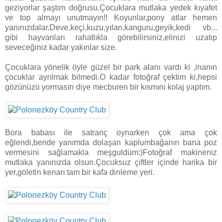
geziyorlar şaştım doğrusu.Çocuklara mutlaka yedek kıyafet
ve top almayı unutmayın!! Koyunlar,pony atlar hemen
yanınızdalar.Deve,keçi,kuzu,yılan,kanguru,geyik,kedi vb...
gibi hayvanları rahatlıkla görebilirsiniz,elinizi uzatıp
seveceğiniz kadar yakınlar size.
Çocuklara yönelik öyle güzel bir park alanı vardı ki ,inanın
çocuklar ayrılmak bilmedi.O kadar fotoğraf çektim ki,hepsi
gözünüzü yormasın diye mecburen bir kısmını kolaj yaptım.
Bora babası ile satranç oynarken çok ama çok
eğlendi,bende yanımda dolaşan kaplumbağanın bana poz
vermesini sağlamakla meşguldüm:)Fotoğraf makineniz
mutlaka yanınızda olsun.Çocuksuz çiftler içinde harika bir
yer,göletin kenarı tam bir kafa dinleme yeri.