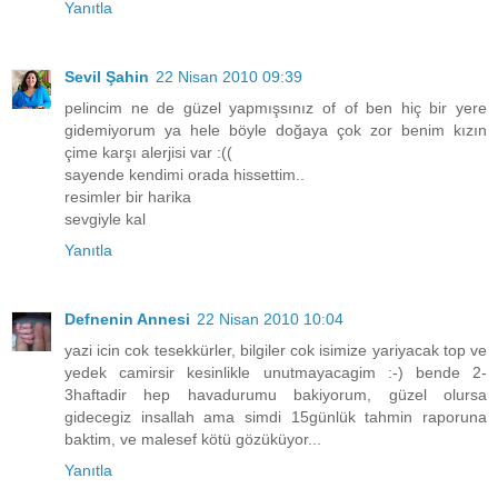
Yanıtla
Sevil Şahin
22 Nisan 2010 09:39
pelincim ne de güzel yapmışsınız of of ben hiç bir yere
gidemiyorum ya hele böyle doğaya çok zor benim kızın
çime karşı alerjisi var :((
sayende kendimi orada hissettim..
resimler bir harika
sevgiyle kal
Yanıtla
Defnenin Annesi
22 Nisan 2010 10:04
yazi icin cok tesekkürler, bilgiler cok isimize yariyacak top ve
yedek camirsir kesinlikle unutmayacagim :-) bende 2-
3haftadir hep havadurumu bakiyorum, güzel olursa
gidecegiz insallah ama simdi 15günlük tahmin raporuna
baktim, ve malesef kötü gözüküyor...
Yanıtla