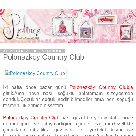
21 Nisan 2010 Çarşamba
Polonezköy Country Club
İki hafta önce pazar günü
Polonezköy Country Club'a
gittik.Ama hava nasıl soğuktu anlatamam size,resmen
donduk.Çocuklar soğuk nedir bilmediler ama ben soğuğu
resmen iliklerimde hissettim.
Polonezköy Country Club
nasıl güzel bir yermiş,daha önce
görmediğim ve duymadığım içinde şaşırdım.Özellikle
çocuklarla rahatlıkla gezilecek bir yer.Otel kısmı ise
harika,bir gece mutlaka konaklamak lazım .Asıl keyif sanırım