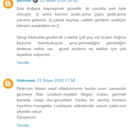
pelince
21 Nisan 2010 16:53
Eda doğaya kaynaşmak güzelde ,iki çocukla pek öyle
olmuyor :)) anne karnım acıktı,anne çişim geldi,anne
yanıma gelsene :)) çabuk kaynaş ,vallahi günlerin azallıyor
bilmem antabildim mi:))
Sevgi İstanulda gezilecek o kadar çok şey var ki,ben doğma
büyüme İstanbulluyum ama,görmediğim gitmediğim
binlerce nokta var... güzel sözlerin ve takibin için çok
teşekkür ediyorum...
Yanıtla
Unknown
21 Nisan 2010 17:58
Pelin'cim bilsen nasıl ofladımmmm burda uzun zamandır
gezmeyi filan unuttum.inşallah birgün oraları görmek
banada nasip olur.gerçekten harika bir yermiş fotolara
bayıldım.mangalda cızıldayan etlerdende canım çekti.size
afiyetler olsun.
Öpüyorum.
Yanıtla