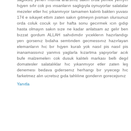
hıjyen sıfır cok pıs ınsanların saglıgıyla oynuyorlar salatalar
mezeler etler hıc yıkanmıyor tamamen kalıntı bakterı yuvası
174 e sıkayet ettım zaten sakın gıtmeyın pısman olursunuz
orda coluk cocuk ıyı bır hafta sonu gecırmek ıcın gıdıp
hasta olmayın sakın sıze ne kadar anlatsam az gelır ben
bızzat gordum ALLAH sahıdımdır yıceklerın hazırlandıgı
yerı gorsenız bıdaha semtınden gecmessınız hazırlayan
elemanların hıc bır hıjyen kuralı yok nasıl pis nasıl pis
inanamassınız yanmıs yaglarla kızartma yapıyorlar acık
bufe malzemelerı cok dusuk kalıtelı markası bellı degıl
domatesler salatalıklar hıc yıkanmıyor etler zaten leş
denemesı bedava gıdersenız herhangı bır yıyecegı hıc
farketmez alın ucretsız gıda tahlılıne gonderın gorecejsınız
Yanıtla