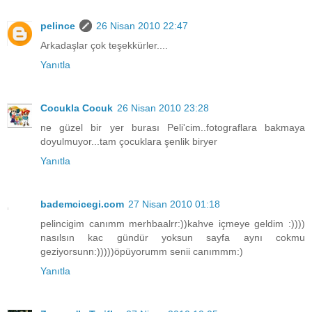
pelince
26 Nisan 2010 22:47
Arkadaşlar çok teşekkürler....
Yanıtla
Cocukla Cocuk
26 Nisan 2010 23:28
ne güzel bir yer burası Peli'cim..fotograflara bakmaya
doyulmuyor...tam çocuklara şenlik biryer
Yanıtla
bademcicegi.com
27 Nisan 2010 01:18
pelincigim canımm merhbaalrr:))kahve içmeye geldim :))))
nasılsın kac gündür yoksun sayfa aynı cokmu
geziyorsunn:)))))öpüyorumm senii canımmm:)
Yanıtla