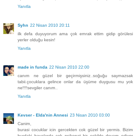
Yanıtla
Syhn
22 Nisan 2010 20:11
ilk defa duyuyorum ama çok emrak ettim gidip görülesi
yerler olduğu kesin!
Yanıtla
made in funda
22 Nisan 2010 22:00
canım ne güzel bir geçirmişsiniz..soğuğu saymazsak
tabii.çocuklara gelince onlar da üşüme duygusu mu yok
ne!!!!sevgiler canım..
Yanıtla
Kevser - Elda'nin Annesi
23 Nisan 2010 03:00
Canim,
burasi cocuklar icin gercekten cok güzel bir yermis. Bizim
burdaki havalarda cok psikopat bir sekilde devam ediyor