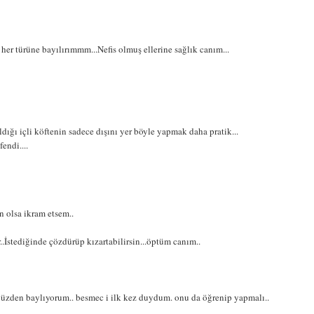
her türüne bayılırımmm...Nefis olmuş ellerine sağlık canım...
dığı içli köftenin sadece dışını yer böyle yapmak daha pratik...
endi....
n olsa ikram etsem..
..İstediğinde çözdürüp kızartabilirsin...öptüm canım..
yüzden baylıyorum.. besmec i ilk kez duydum. onu da öğrenip yapmalı..