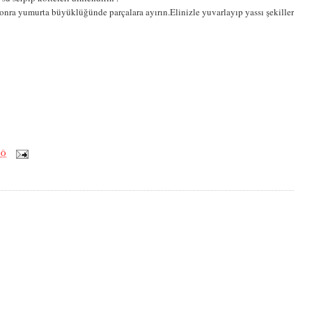
onra yumurta büyüklüğünde parçalara ayırın.Elinizle yuvarlayıp yassı şekiller
ÖÖ