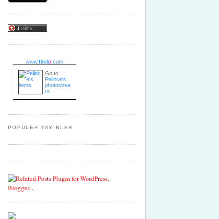
www.
flick
r
.com
Go to
Pelince's
photostrea
m
POPÜLER YAYINLAR