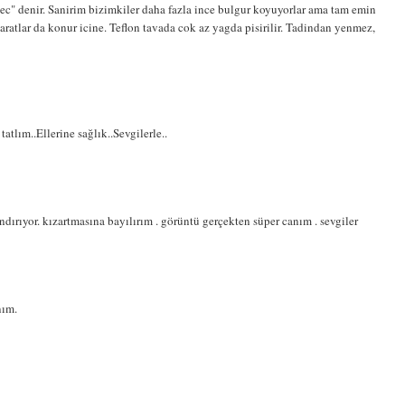
ec" denir. Sanirim bizimkiler daha fazla ince bulgur koyuyorlar ama tam emin
atlar da konur icine. Teflon tavada cok az yagda pisirilir. Tadindan yenmez,
atlım..Ellerine sağlık..Sevgilerle..
andırıyor. kızartmasına bayılırım . görüntü gerçekten süper canım . sevgiler
nım.