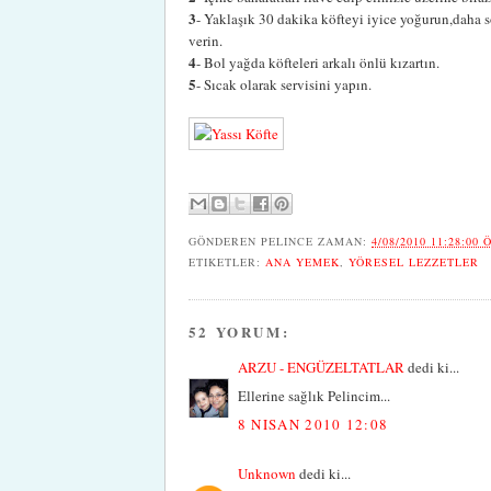
3
- Yaklaşık 30 dakika köfteyi iyice yoğurun,daha s
verin.
4
- Bol yağda köfteleri arkalı önlü kızartın.
5
- Sıcak olarak servisini yapın.
GÖNDEREN
PELINCE
ZAMAN:
4/08/2010 11:28:00 
ETIKETLER:
ANA YEMEK
,
YÖRESEL LEZZETLER
52 YORUM:
ARZU - ENGÜZELTATLAR
dedi ki...
Ellerine sağlık Pelincim...
8 NISAN 2010 12:08
Unknown
dedi ki...