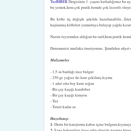
TuzBİBER
Dergisinin 1. yaşını kutladığımız bu ay,
bu yemek,hem çok pratik hemde çok lezzetli oluyo
Bu köfte üç değişik şekilde hazırlanabilir....İst
haşlanmış köfteleri yumurtaya bulayıp yağda kızart
Nazire teyzemden aldığım bu tarif,hem pratik hemde
Denemenizi mutlaka öneriyorum.. Şimdiden afiyet o
Malzemeler
- 1,5 su bardağı ince bulgur
- 250 gr. yağsız iki kere çekilmiş kıyma
- 1 adet orta boy kuru soğan
- Bir çay kaşığı karabiber
- Bir çay kaşığı kimyon
- Tuz
- Yeteri kadar su
Hazırlanışı
:
1
- Derin bir karıştırma kabın içine bulguru,kıymay
2
- İçine baharatları ilave edip elinizle üzerine biraz