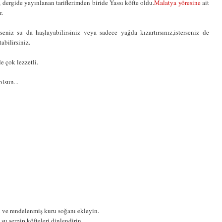
 dergide yayınlanan tariflerimden biride Yassı köfte oldu.
Malatya yöresine
ait
r.
erseniz su da haşlayabilirsiniz veya sadece yağda kızartırsınız,isterseniz de
abilirsiniz.
 çok lezzetli.
lsun...
ı ve rendelenmiş kuru soğanı ekleyin.
 su serpip köfteleri dinlendirin .