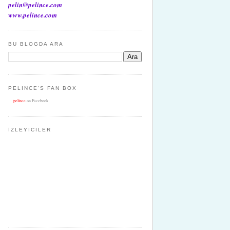
pelin@pelince.com
www.pelince.com
BU BLOGDA ARA
PELINCE'S FAN BOX
pelince
on Facebook
İZLEYICILER