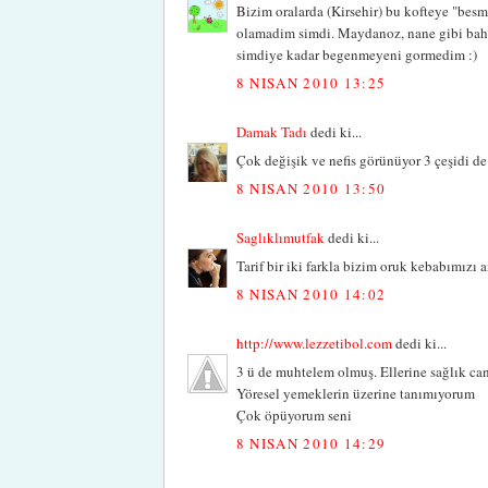
Bizim oralarda (Kirsehir) bu kofteye "besm
olamadim simdi. Maydanoz, nane gibi bahar
simdiye kadar begenmeyeni gormedim :)
8 NISAN 2010 13:25
Damak Tadı
dedi ki...
Çok değişik ve nefis görünüyor 3 çeşidi de t
8 NISAN 2010 13:50
Saglıklımutfak
dedi ki...
Tarif bir iki farkla bizim oruk kebabımızı 
8 NISAN 2010 14:02
http://www.lezzetibol.com
dedi ki...
3 ü de muhtelem olmuş. Ellerine sağlık ca
Yöresel yemeklerin üzerine tanımıyorum
Çok öpüyorum seni
8 NISAN 2010 14:29