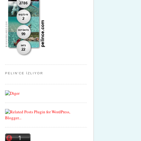
PELIN'CE İZLIYOR