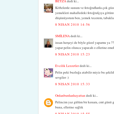
BEYZA
dedi ki...
Köftelerde sunum ve fotoğraflarda çok gü
yemekleri mahalledeki fotoğrafçıya götüre
düşünüyorum ben, yemek tecerem, tabaklar,
8 NISAN 2010 14:56
SMİLENA
dedi ki...
insan herşeyi de böyle güzel yaparmı ya ?
yapar pelin olunca yapar.ah o ellerine emek
8 NISAN 2010 15:23
Evcilik Lezzetler
dedi ki...
Pelin peki buzluğa atabilir miyiz bu şekil
sevgiler :)
8 NISAN 2010 15:33
Ordanburdanhayattan
dedi ki...
Pelincim yaz gülüm bir kenara, cmt günü ge
buna, ellerine sağlık
8 NISAN 2010 15:55