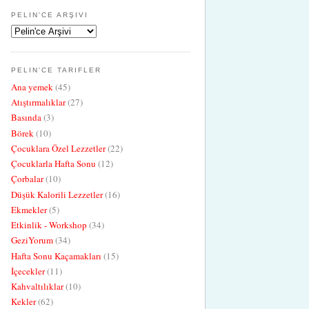
PELIN'CE ARŞIVI
PELIN'CE TARIFLER
Ana yemek
(45)
Atıştırmalıklar
(27)
Basında
(3)
Börek
(10)
Çocuklara Özel Lezzetler
(22)
Çocuklarla Hafta Sonu
(12)
Çorbalar
(10)
Düşük Kalorili Lezzetler
(16)
Ekmekler
(5)
Etkinlik - Workshop
(34)
GeziYorum
(34)
Hafta Sonu Kaçamakları
(15)
İçecekler
(11)
Kahvaltılıklar
(10)
Kekler
(62)