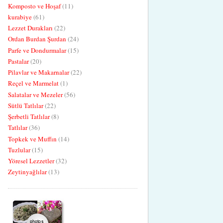
Komposto ve Hoşaf
(11)
kurabiye
(61)
Lezzet Durakları
(22)
Ordan Burdan Şurdan
(24)
Parfe ve Dondurmalar
(15)
Pastalar
(20)
Pilavlar ve Makarnalar
(22)
Reçel ve Marmelat
(1)
Salatalar ve Mezeler
(56)
Sütlü Tatlılar
(22)
Şerbetli Tatlılar
(8)
Tatlılar
(36)
Topkek ve Muffın
(14)
Tuzlular
(15)
Yöresel Lezzetler
(32)
Zeytinyağlılar
(13)