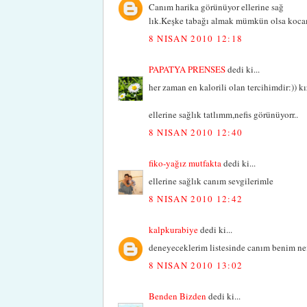
Canım harika görünüyor ellerine sağ
lık.Keşke tabağı almak mümkün olsa koca
8 NISAN 2010 12:18
PAPATYA PRENSES
dedi ki...
her zaman en kalorili olan tercihimdir:)) kı
ellerine sağlık tatlımm,nefis görünüyorr..
8 NISAN 2010 12:40
fiko-yağız mutfakta
dedi ki...
ellerine sağlık canım sevgilerimle
8 NISAN 2010 12:42
kalpkurabiye
dedi ki...
deneyeceklerim listesinde canım benim nef
8 NISAN 2010 13:02
Benden Bizden
dedi ki...