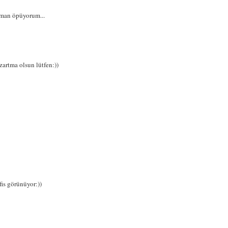
man öpüyorum...
zartma olsun lütfen:))
is görünüyor:))