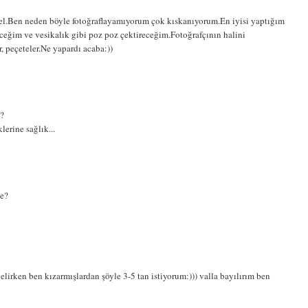
zel.Ben neden böyle fotoğraflayamıyorum çok kıskanıyorum.En iyisi yaptığım
ceğim ve vesikalık gibi poz poz çektireceğim.Fotoğrafçının halini
 peçeteler.Ne yapardı acaba:))
??
lerine sağlık...
de?
lirken ben kızarmışlardan şöyle 3-5 tan istiyorum:))) valla bayılırım ben