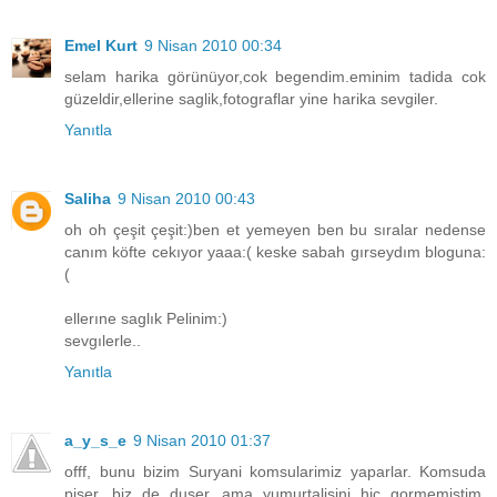
Emel Kurt
9 Nisan 2010 00:34
selam harika görünüyor,cok begendim.eminim tadida cok
güzeldir,ellerine saglik,fotograflar yine harika sevgiler.
Yanıtla
Saliha
9 Nisan 2010 00:43
oh oh çeşit çeşit:)ben et yemeyen ben bu sıralar nedense
canım köfte cekıyor yaaa:( keske sabah gırseydım bloguna:
(
ellerıne saglık Pelinim:)
sevgılerle..
Yanıtla
a_y_s_e
9 Nisan 2010 01:37
offf, bunu bizim Suryani komsularimiz yaparlar. Komsuda
piser, biz de duser, ama yumurtalisini hic gormemistim,