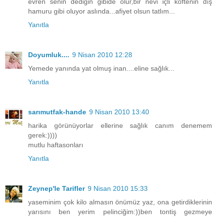
evren senin dediğin gibide olur,bir nevi içli köftenin dış
hamuru gibi oluyor aslında...afiyet olsun tatlım...
Yanıtla
Doyumluk....
9 Nisan 2010 12:28
Yemede yanında yat olmuş inan....eline sağlık...
Yanıtla
sarımutfak-hande
9 Nisan 2010 13:40
harika görünüyorlar ellerine sağlık canım denemem
gerek:))))
mutlu haftasonları
Yanıtla
Zeynep'le Tarifler
9 Nisan 2010 15:33
yaseminim çok kilo almasın önümüz yaz, ona getirdiklerinin
yarısını ben yerim pelinciğim:))ben tontiş gezmeye