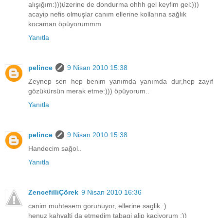
alışığım:)))üzerine de dondurma ohhh gel keyfim gel:)))
acayip nefis olmuşlar canım ellerine kollarına sağlık
kocaman öpüyorummm
Yanıtla
pelince
9 Nisan 2010 15:38
Zeynep sen hep benim yanımda yanımda dur,hep zayıf
gözükürsün merak etme:))) öpüyorum..
Yanıtla
pelince
9 Nisan 2010 15:38
Handecim sağol..
Yanıtla
ZencefilliÇörek
9 Nisan 2010 16:36
canim muhtesem gorunuyor, ellerine saglik :)
henuz kahvalti da etmedim tabagi alip kaciyorum :))