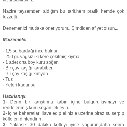
Nazire teyzemden aldığım bu tarif,hem pratik hemde çok
lezzetli.
Denemenizi mutlaka öneriyorum.. Şimdiden afiyet olsun...
Malzemeler
- 1,5 su bardağı ince bulgur
- 250 gr. yağsız iki kere çekilmiş kıyma
- 1 adet orta boy kuru soğan
- Bir çay kaşığı karabiber
- Bir çay kaşığı kimyon
- Tuz
- Yeteri kadar su
Hazırlanışı
:
1
- Derin bir karıştırma kabın içine bulguru,kıymayı ve
rendelenmiş kuru soğanı ekleyin.
2
- İçine baharatları ilave edip elinizle üzerine biraz su serpip
köfteleri dinlendirin .
3
- Yaklaşık 30 dakika köfteyi iyice yoğurun,daha sonra