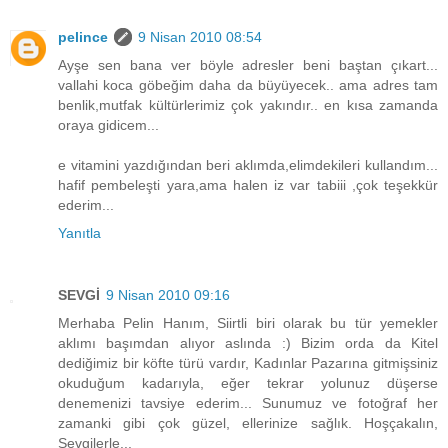
pelince
9 Nisan 2010 08:54
Ayşe sen bana ver böyle adresler beni baştan çıkart...
vallahi koca göbeğim daha da büyüyecek.. ama adres tam
benlik,mutfak kültürlerimiz çok yakındır.. en kısa zamanda
oraya gidicem...
e vitamini yazdığından beri aklımda,elimdekileri kullandım...
hafif pembeleşti yara,ama halen iz var tabiii ,çok teşekkür
ederim...
Yanıtla
SEVGİ
9 Nisan 2010 09:16
Merhaba Pelin Hanım, Siirtli biri olarak bu tür yemekler
aklımı başımdan alıyor aslında :) Bizim orda da Kitel
dediğimiz bir köfte türü vardır, Kadınlar Pazarına gitmişsiniz
okuduğum kadarıyla, eğer tekrar yolunuz düşerse
denemenizi tavsiye ederim... Sunumuz ve fotoğraf her
zamanki gibi çok güzel, ellerinize sağlık. Hoşçakalın,
Sevgilerle...