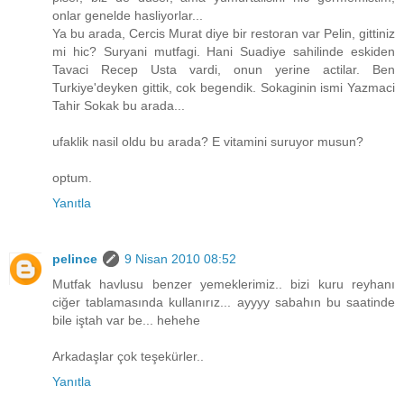
onlar genelde hasliyorlar...
Ya bu arada, Cercis Murat diye bir restoran var Pelin, gittiniz
mi hic? Suryani mutfagi. Hani Suadiye sahilinde eskiden
Tavaci Recep Usta vardi, onun yerine actilar. Ben
Turkiye'deyken gittik, cok begendik. Sokaginin ismi Yazmaci
Tahir Sokak bu arada...
ufaklik nasil oldu bu arada? E vitamini suruyor musun?
optum.
Yanıtla
pelince
9 Nisan 2010 08:52
Mutfak havlusu benzer yemeklerimiz.. bizi kuru reyhanı
ciğer tablamasında kullanırız... ayyyy sabahın bu saatinde
bile iştah var be... hehehe
Arkadaşlar çok teşekürler..
Yanıtla