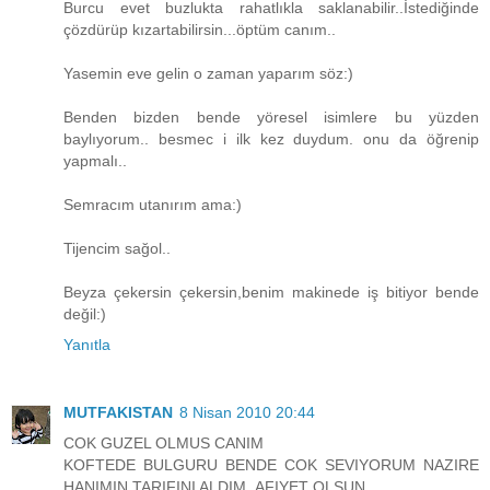
Burcu evet buzlukta rahatlıkla saklanabilir..İstediğinde
çözdürüp kızartabilirsin...öptüm canım..
Yasemin eve gelin o zaman yaparım söz:)
Benden bizden bende yöresel isimlere bu yüzden
baylıyorum.. besmec i ilk kez duydum. onu da öğrenip
yapmalı..
Semracım utanırım ama:)
Tijencim sağol..
Beyza çekersin çekersin,benim makinede iş bitiyor bende
değil:)
Yanıtla
MUTFAKISTAN
8 Nisan 2010 20:44
COK GUZEL OLMUS CANIM
KOFTEDE BULGURU BENDE COK SEVIYORUM NAZIRE
HANIMIN TARIFINI ALDIM .AFIYET OLSUN