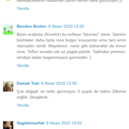
deneyeceklerim listesinde canım benim nefis görünüyor:))
Yanıtla
Benden Bizden
8 Nisan 2010 13:25
Bizim oralarda (Kirsehir) bu kofteye "besmec" denir. Sanirim
bizimkiler daha fazla ince bulgur koyuyorlar ama tam emin
olamadim simdi. Maydanoz, nane gibi baharatlar da konur
icine. Teflon tavada cok az yagda pisirilir. Tadindan yenmez,
simdiye kadar begenmeyeni gormedim :)
Yanıtla
Damak Tadı
8 Nisan 2010 13:50
Çok değişik ve nefis görünüyor 3 çeşidi de tatlım..Ellerine
sağlık..Sevgilerle..
Yanıtla
Saglıklımutfak
8 Nisan 2010 14:02