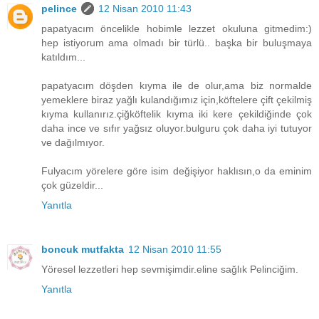
pelince
12 Nisan 2010 11:43
papatyacım öncelikle hobimle lezzet okuluna gitmedim:)
hep istiyorum ama olmadı bir türlü.. başka bir buluşmaya
katıldım...
papatyacım döşden kıyma ile de olur,ama biz normalde
yemeklere biraz yağlı kulandığımız için,köftelere çift çekilmiş
kıyma kullanırız.çiğköftelik kıyma iki kere çekildiğinde çok
daha ince ve sıfır yağsız oluyor.bulguru çok daha iyi tutuyor
ve dağılmıyor.
Fulyacım yörelere göre isim değişiyor haklısın,o da eminim
çok güzeldir...
Yanıtla
boncuk mutfakta
12 Nisan 2010 11:55
Yöresel lezzetleri hep sevmişimdir.eline sağlık Pelinciğim.
Yanıtla