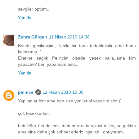
sevgiler öptüm..
Yanıtla
Zehra Gürgen
11 Nisan 2010 14:38
Bende gecikmişim, Necla bir tane tadablmiştir ama bana
kalmamış :(
Ellerine sağlık Pelincim olsada yesek valla..ama kim
yapacak? ben yapamam asla..
Yanıtla
pelince
11 Nisan 2010 19:30
Yapılanlar bitti ama ben size yenilerini yaparım söz:))
çok teşekkürler..
betülcüm bende çok memnun oldum,koştur koştur geldim
ama yine daha çok sohbet ederiz inşallah.. öpüyorum..