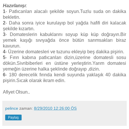
Hazırlanışı
:
1
- Patlıcanları alacalı şekilde soyun.Tuzlu suda on dakika
bekletin.
2
- Daha sonra iyice kurulayıp bol yağda hafifi diri kalacak
şekilde kızartın.
3
- Domateslerin kabuklarını soyup küp küp doğrayın.Bir
yemek kaşığı sıvıyağda önce bütün sarımsakları biraz
kavurun.
4
- Üzerine domatesleri ve tuzunu ekleyip beş dakika pişirin.
5
- Fırın kabına patlıcanları dizin,üzerine domatesli sosu
dökün.Sivribiberleri en üstüne yerleştirin.Yarım domatesi
yemeğin üzerine halka şeklinde doğrayıp ,dizin.
6
- 180 derecelik fırında kendi suyunda yaklaşık 40 dakika
pişirin.Sıcak olarak ikram edin.
Afiyet Olsun..
pelince
zaman:
8/29/2010 12:26:00 ÖS
Paylaş