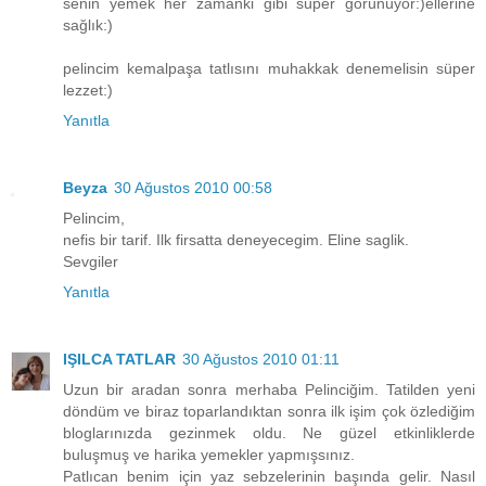
senin yemek her zamanki gibi süper görünüyor:)ellerine
sağlık:)
pelincim kemalpaşa tatlısını muhakkak denemelisin süper
lezzet:)
Yanıtla
Beyza
30 Ağustos 2010 00:58
Pelincim,
nefis bir tarif. Ilk firsatta deneyecegim. Eline saglik.
Sevgiler
Yanıtla
IŞILCA TATLAR
30 Ağustos 2010 01:11
Uzun bir aradan sonra merhaba Pelinciğim. Tatilden yeni
döndüm ve biraz toparlandıktan sonra ilk işim çok özlediğim
bloglarınızda gezinmek oldu. Ne güzel etkinliklerde
buluşmuş ve harika yemekler yapmışsınız.
Patlıcan benim için yaz sebzelerinin başında gelir. Nasıl