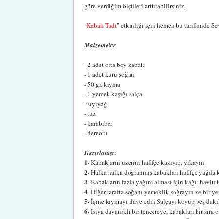
göre verdiğim ölçüleri arttırabilirsiniz.
"
Kabak Tadı
" etkinliği için hemen bu tarifimide Se
Malzemeler
- 2 adet orta boy kabak
- 1 adet kuru soğan
- 50 gr. kıyma
- 1 yemek kaşığı salça
- sıyıyağ
- tuz
- karabiber
- dereotu
Hazırlanışı
:
1
- Kabakların üzerini hafifçe kazıyıp, yıkayın.
2
- Halka halka doğranmış kabakları hafifçe yağda k
3
- Kabakların fazla yağını alması için kağıt havlu 
4
- Diğer tarafta soğanı yemeklik soğrayın ve bir y
5
- İçine kıymayı ilave edin.Salçayı koyup beş dakik
6
- Isıya dayanıklı bir tencereye, kabakları bir sıra