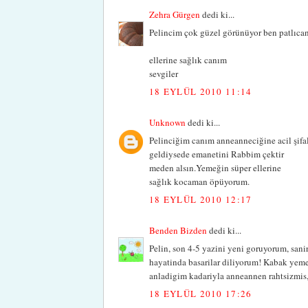
Zehra Gürgen
dedi ki...
Pelincim çok güzel görünüyor ben patlıcan
ellerine sağlık canım
sevgiler
18 EYLÜL 2010 11:14
Unknown
dedi ki...
Pelinciğim canım anneanneciğine acil şifal
geldiysede emanetini Rabbim çektir
meden alsın.Yemeğin süper ellerine
sağlık kocaman öpüyorum.
18 EYLÜL 2010 12:17
Benden Bizden
dedi ki...
Pelin, son 4-5 yazini yeni goruyorum, sani
hayatinda basarilar diliyorum! Kabak yeme
anladigim kadariyla anneannen rahtsizmis, 
18 EYLÜL 2010 17:26