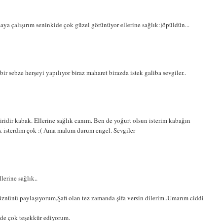
ya çalışırım seninkide çok güzel görünüyor ellerine sağlık:)öpüldün...
ir sebze herşeyi yapılıyor biraz maharet birazda istek galiba sevgiler..
ridir kabak. Ellerine sağlık canım. Ben de yoğurt olsun isterim kabağın
k isterdim çok :( Ama malum durum engel. Sevgiler
erine sağlık..
znünü paylaşıyorum,Şafi olan tez zamanda şifa versin dilerim..Umarım ciddi
n de çok teşekkür ediyorum.