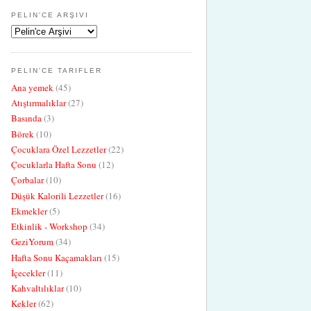
PELIN'CE ARŞIVI
PELIN'CE TARIFLER
Ana yemek
(45)
Atıştırmalıklar
(27)
Basında
(3)
Börek
(10)
Çocuklara Özel Lezzetler
(22)
Çocuklarla Hafta Sonu
(12)
Çorbalar
(10)
Düşük Kalorili Lezzetler
(16)
Ekmekler
(5)
Etkinlik - Workshop
(34)
GeziYorum
(34)
Hafta Sonu Kaçamakları
(15)
İçecekler
(11)
Kahvaltılıklar
(10)
Kekler
(62)