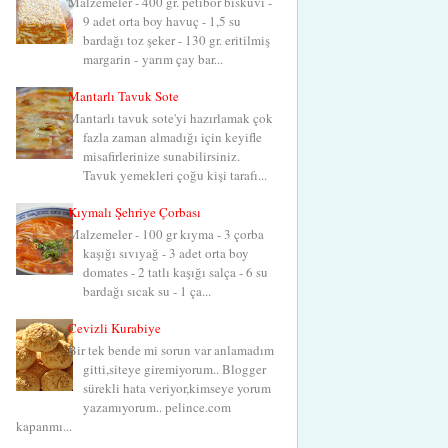
Malzemeler - 400 gr. petibör bisküvi -
9 adet orta boy havuç - 1,5 su
bardağı toz şeker - 130 gr. eritilmiş
margarin - yarım çay bar...
Mantarlı Tavuk Sote
Mantarlı tavuk sote'yi hazırlamak çok
fazla zaman almadığı için keyifle
misafirlerinize sunabilirsiniz.
Tavuk yemekleri çoğu kişi tarafı...
Kıymalı Şehriye Çorbası
Malzemeler - 100 gr kıyma - 3 çorba
kaşığı sıvıyağ - 3 adet orta boy
domates - 2 tatlı kaşığı salça - 6 su
bardağı sıcak su - 1 ça...
Cevizli Kurabiye
Bir tek bende mi sorun var anlamadım
gitti,siteye giremiyorum.. Blogger
sürekli hata veriyor,kimseye yorum
yazamıyorum.. pelince.com
kapanmı...