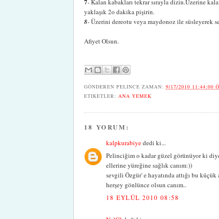
7
- Kalan kabakları tekrar sırayla dizin.Üzerine kal
yaklaşık 2o dakika pişirin.
8
- Üzerini dereotu veya maydonoz ile süsleyerek se
Afiyet Olsun.
GÖNDEREN
PELINCE
ZAMAN:
9/17/2010 11:44:00 
ETIKETLER:
ANA YEMEK
18 YORUM:
kalpkurabiye
dedi ki...
Pelinciğim o kadar güzel görünüyor ki diy
ellerine yüreğine sağlık canım:))
sevgili Özgür' e hayatında attığı bu küçük
herşey gönlünce olsun canım..
18 EYLÜL 2010 08:58