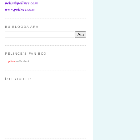
pelin@pelince.com
www.pelince.com
BU BLOGDA ARA
PELINCE'S FAN BOX
pelince
on Facebook
İZLEYICILER