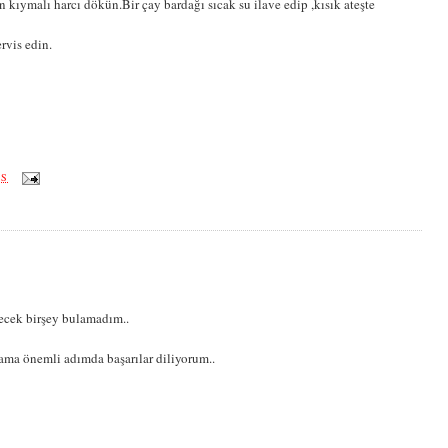
an kıymalı harcı dökün.Bir çay bardağı sıcak su ilave edip ,kısık ateşte
rvis edin.
ÖS
ecek birşey bulamadım..
 ama önemli adımda başarılar diliyorum..