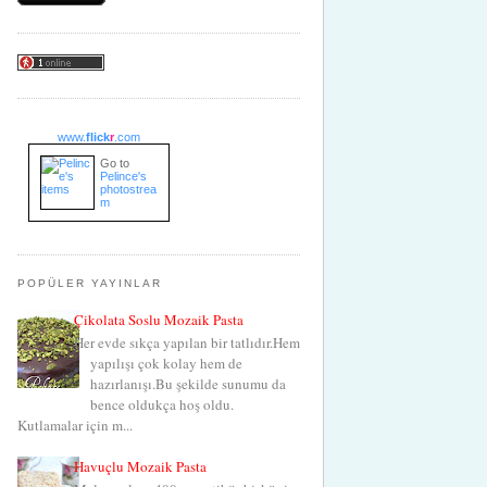
www.
flick
r
.com
Go to
Pelince's
photostrea
m
POPÜLER YAYINLAR
Çikolata Soslu Mozaik Pasta
Her evde sıkça yapılan bir tatlıdır.Hem
yapılışı çok kolay hem de
hazırlanışı.Bu şekilde sunumu da
bence oldukça hoş oldu.
Kutlamalar için m...
Havuçlu Mozaik Pasta