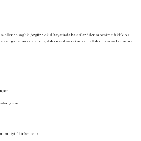
m.ellerine saglik ,özgür e okul hayatinda basarilar dilerim.benim ufaklik bu
si öz güvenini cok artirdi, daha uysal ve sakin yani allah in izni ve korumasi
uyor.
nderiyorum....
 ama iyi fikir bence :)