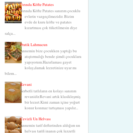
Fırında Köfte Patates
Fırında Köfte Patates sanırım çocuklu
evlerin vazgeçilmezidir. Bizim
evde de kuru köfte ve patates
kızartması çok tüketilmesin diye
salça...
Pratik Lahmacun
Annemin bize çocukken yaptığı bu
atıştırmalığı bende şimdi çocuklara
yapıyorum.Hazırlaması gayet
kolay,damak lezzetinize uyar mı
bilem...
Revani
Şerbetli tatlıların en kolayı sanırım
revanidir.Revani artık klasikleşmiş
bir lezzet.Kimi zaman içine yoğurt
konur konmaz tartışması yapılır...
Cevizli Un Helvası
Annemin tarif defterinden aldığım un
helvası tarifi inanın çok lezzetli