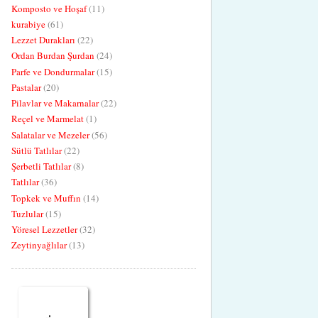
Komposto ve Hoşaf
(11)
kurabiye
(61)
Lezzet Durakları
(22)
Ordan Burdan Şurdan
(24)
Parfe ve Dondurmalar
(15)
Pastalar
(20)
Pilavlar ve Makarnalar
(22)
Reçel ve Marmelat
(1)
Salatalar ve Mezeler
(56)
Sütlü Tatlılar
(22)
Şerbetli Tatlılar
(8)
Tatlılar
(36)
Topkek ve Muffın
(14)
Tuzlular
(15)
Yöresel Lezzetler
(32)
Zeytinyağlılar
(13)