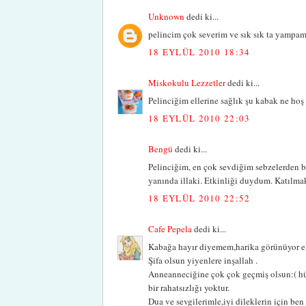
Unknown
dedi ki...
pelincim çok severim ve sık sık ta yampama
18 EYLÜL 2010 18:34
Miskokulu Lezzetler
dedi ki...
Pelinciğim ellerine sağlık şu kabak ne hoş b
18 EYLÜL 2010 22:03
Bengü
dedi ki...
Pelinciğim, en çok sevdiğim sebzelerden bi
yanında illaki. Etkinliği duydum. Katılma
18 EYLÜL 2010 22:52
Cafe Pepela
dedi ki...
Kabağa hayır diyemem,harika görünüyor ell
Şifa olsun yiyenlere inşallah .
Anneanneciğine çok çok geçmiş olsun:( hü
bir rahatsızlığı yoktur.
Dua ve sevgilerimle,iyi dileklerin için be