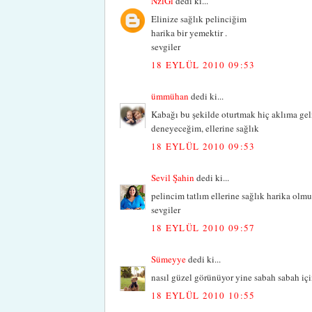
NzlGl
dedi ki...
Elinize sağlık pelinciğim
harika bir yemektir .
sevgiler
18 EYLÜL 2010 09:53
ümmühan
dedi ki...
Kabağı bu şekilde oturtmak hiç aklıma gel
deneyeceğim, ellerine sağlık
18 EYLÜL 2010 09:53
Sevil Şahin
dedi ki...
pelincim tatlım ellerine sağlık harika olmu
sevgiler
18 EYLÜL 2010 09:57
Sümeyye
dedi ki...
nasıl güzel görünüyor yine sabah sabah içim
18 EYLÜL 2010 10:55