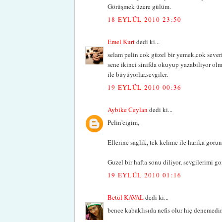
Görüşmek üzere gülüm.
18 EYLÜL 2010 23:50
Emel Kurt
dedi ki...
selam pelin cok güzel bir yemek,cok severi
sene ikinci sinifda okuyup yazabiliyor olma
ile büyüyorlar.sevgiler.
19 EYLÜL 2010 00:36
Aybike Ceylan
dedi ki...
Pelin'cigim,
Ellerine saglik, tek kelime ile harika gorun
Guzel bir hafta sonu diliyor, sevgilerimi go
19 EYLÜL 2010 01:16
Betül KAVAL
dedi ki...
bence kabaklısıda nefis olur hiç denemedim