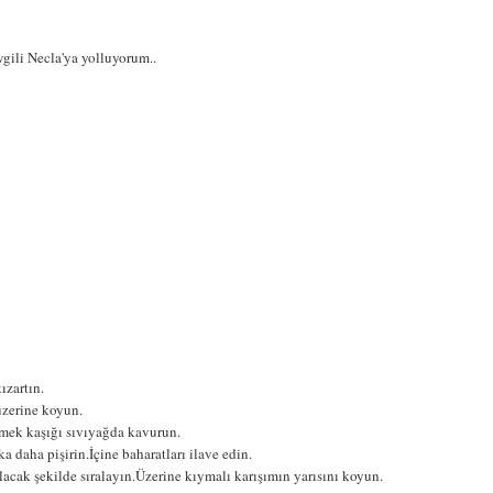
vgili Necla'ya yolluyorum..
ızartın.
üzerine koyun.
emek kaşığı sıvıyağda kavurun.
a daha pişirin.İçine baharatları ilave edin.
 olacak şekilde sıralayın.Üzerine kıymalı karışımın yarısını koyun.