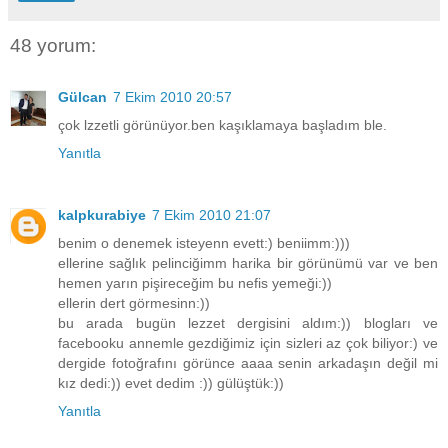
48 yorum:
Gülcan
7 Ekim 2010 20:57
çok lzzetli görünüyor.ben kaşıklamaya başladım ble.
Yanıtla
kalpkurabiye
7 Ekim 2010 21:07
benim o denemek isteyenn evett:) beniimm:)))
ellerine sağlık pelinciğimm harika bir görünümü var ve ben
hemen yarın pişireceğim bu nefis yemeği:))
ellerin dert görmesinn:))
bu arada bugün lezzet dergisini aldım:)) blogları ve
facebooku annemle gezdiğimiz için sizleri az çok biliyor:) ve
dergide fotoğrafını görünce aaaa senin arkadaşın değil mi
kız dedi:)) evet dedim :)) gülüştük:))
Yanıtla