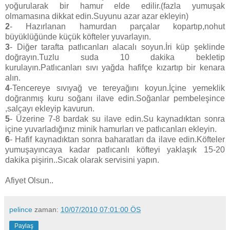
yoğurularak bir hamur elde edilir.(fazla yumuşak
olmamasına dikkat edin.Suyunu azar azar ekleyin)
2
- Hazırlanan hamurdan parçalar kopartıp,nohut
büyüklüğünde küçük köfteler yuvarlayın.
3
- Diğer tarafta patlıcanları alacalı soyun.İri küp şeklinde
doğrayın.Tuzlu suda 10 dakika bekletip
kurulayın.Patlıcanları sıvı yağda hafifçe kızartıp bir kenara
alın.
4
-Tencereye sıvıyağ ve tereyağını koyun.İçine yemeklik
doğranmış kuru soğanı ilave edin.Soğanlar pembeleşince
,salçayı ekleyip kavurun.
5
- Üzerine 7-8 bardak su ilave edin.Su kaynadıktan sonra
içine yuvarladığınız minik hamurları ve patlıcanları ekleyin.
6
- Hafif kaynadıktan sonra baharatları da ilave edin.Köfteler
yumuşayıncaya kadar patlıcanlı köfteyi yaklaşık 15-20
dakika pişirin..Sıcak olarak servisini yapın.
Afiyet Olsun..
pelince
zaman:
10/07/2010 07:01:00 ÖS
Paylaş