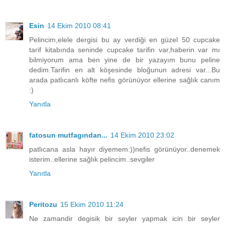
Esin
14 Ekim 2010 08:41
Pelincim,elele dergisi bu ay verdiği en güzel 50 cupcake
tarif kitabında seninde cupcake tarifin var,haberin var mı
bilmiyorum ama ben yine de bir yazayım bunu peline
dedim.Tarifin en alt köşesinde bloğunun adresi var...Bu
arada patlıcanlı köfte nefis görünüyor ellerine sağlık canım
:)
Yanıtla
fatosun mutfagından...
14 Ekim 2010 23:02
patlıcana asla hayır diyemem:))nefis görünüyor..denemek
isterim..ellerine sağlık pelincim..sevgiler
Yanıtla
Peritozu
15 Ekim 2010 11:24
Ne zamandir degisik bir seyler yapmak icin bir seyler