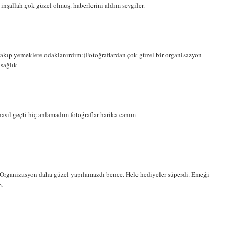
nşallah.çok güzel olmuş. haberlerini aldım sevgiler.
ırakıp yemeklere odaklanırdım:)Fotoğraflardan çok güzel bir organisazyon
 sağlık
asıl geçti hiç anlamadım.fotoğraflar harika canım
.Organizasyon daha güzel yapılamazdı bence. Hele hediyeler süperdi. Emeği
m.