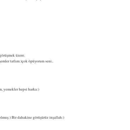
 görüşmek üzere.
şemler tatlım:)çok öpüyorum seni..
m, yemekler hepsi harka:)
olmuş:) Bir dahakine görüşürüz inşallah:)