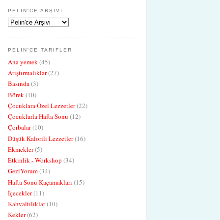
PELIN'CE ARŞIVI
PELIN'CE TARIFLER
Ana yemek
(45)
Atıştırmalıklar
(27)
Basında
(3)
Börek
(10)
Çocuklara Özel Lezzetler
(22)
Çocuklarla Hafta Sonu
(12)
Çorbalar
(10)
Düşük Kalorili Lezzetler
(16)
Ekmekler
(5)
Etkinlik - Workshop
(34)
GeziYorum
(34)
Hafta Sonu Kaçamakları
(15)
İçecekler
(11)
Kahvaltılıklar
(10)
Kekler
(62)