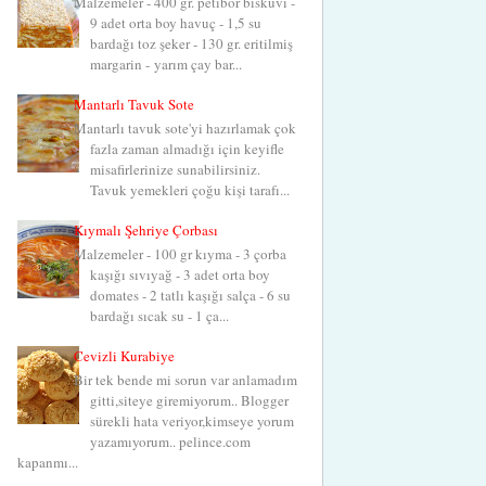
Malzemeler - 400 gr. petibör bisküvi -
9 adet orta boy havuç - 1,5 su
bardağı toz şeker - 130 gr. eritilmiş
margarin - yarım çay bar...
Mantarlı Tavuk Sote
Mantarlı tavuk sote'yi hazırlamak çok
fazla zaman almadığı için keyifle
misafirlerinize sunabilirsiniz.
Tavuk yemekleri çoğu kişi tarafı...
Kıymalı Şehriye Çorbası
Malzemeler - 100 gr kıyma - 3 çorba
kaşığı sıvıyağ - 3 adet orta boy
domates - 2 tatlı kaşığı salça - 6 su
bardağı sıcak su - 1 ça...
Cevizli Kurabiye
Bir tek bende mi sorun var anlamadım
gitti,siteye giremiyorum.. Blogger
sürekli hata veriyor,kimseye yorum
yazamıyorum.. pelince.com
kapanmı...