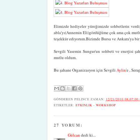
Elimizde hediyeler yüreğimizde sohbetlerin verdiğ
abla'yı(Annemin Eli)gördüğüme çok ama çok mutlu
teşekkür ediyorum.Bizimde Bursa ve Ankara'ya bir
Sevgili Yasemin Sungur'un sohbeti ve enerjisi şah
mutlu oldum.
Bu şahane Organizasyon için Sevgili
Aylin
'e , Sera
GÖNDEREN
PELINCE
ZAMAN:
12/21/2010 08:07:00
ETIKETLER:
ETKINLIK - WORKSHOP
27 YORUM:
Gülcan
dedi ki...