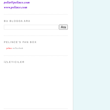
pelin@pelince.com
www.pelince.com
BU BLOGDA ARA
PELINCE'S FAN BOX
pelince
on Facebook
İZLEYICILER