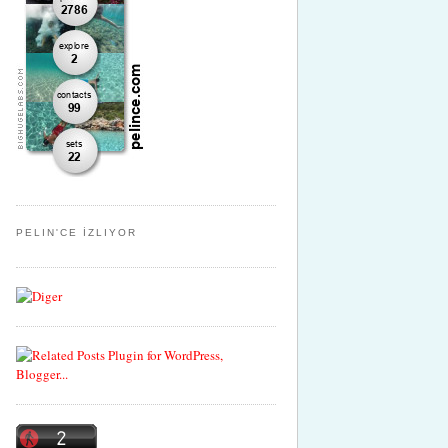
PELIN'CE İZLIYOR