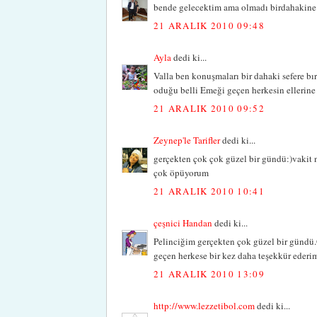
bende gelecektim ama olmadı birdahakine i
21 ARALIK 2010 09:48
Ayla
dedi ki...
Valla ben konuşmaları bir dahaki sefere b
oduğu belli Emeği geçen herkesin ellerine
21 ARALIK 2010 09:52
Zeynep'le Tarifler
dedi ki...
gerçekten çok çok güzel bir gündü:)vakit n
çok öpüyorum
21 ARALIK 2010 10:41
çeşnici Handan
dedi ki...
Pelinciğim gerçekten çok güzel bir gündü
geçen herkese bir kez daha teşekkür ederi
21 ARALIK 2010 13:09
http://www.lezzetibol.com
dedi ki...