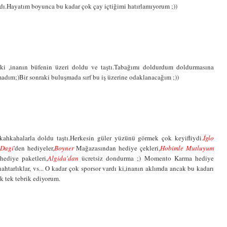
dı.Hayatım boyunca bu kadar çok çay içtiğimi hatırlamıyorum ;))
 ki ,inanın büfenin üzeri doldu ve taştı.Tabağımı doldurdum doldurmasına
dım;)Bir sonraki buluşmada sırf bu iş üzerine odaklanacağım ;))
 kahkahalarla doldu taştı.Herkesin güler yüzünü görmek çok keyifliydi.
İglo
Dagi
'den hediyeler,
Boyner
Mağazasından hediye çekleri,
Hobimle Mutluyum
hediye paketleri,
Algida'dan
ücretsiz dondurma ;) Momento Karma hediye
nahtarlıklar, vs... O kadar çok sporsor vardı ki,inanın aklımda ancak bu kadarı
ek tek tebrik ediyorum.