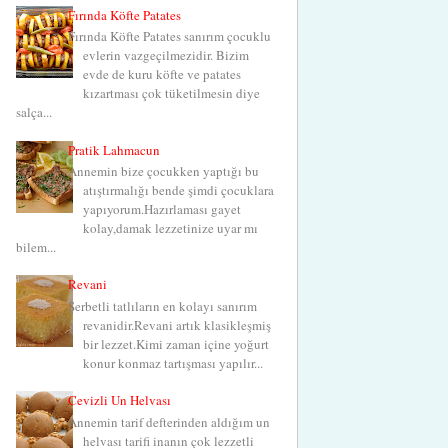
Fırında Köfte Patates
Fırında Köfte Patates sanırım çocuklu
evlerin vazgeçilmezidir. Bizim
evde de kuru köfte ve patates
kızartması çok tüketilmesin diye
salça...
Pratik Lahmacun
Annemin bize çocukken yaptığı bu
atıştırmalığı bende şimdi çocuklara
yapıyorum.Hazırlaması gayet
kolay,damak lezzetinize uyar mı
bilem...
Revani
Şerbetli tatlıların en kolayı sanırım
revanidir.Revani artık klasikleşmiş
bir lezzet.Kimi zaman içine yoğurt
konur konmaz tartışması yapılır...
Cevizli Un Helvası
Annemin tarif defterinden aldığım un
helvası tarifi inanın çok lezzetli