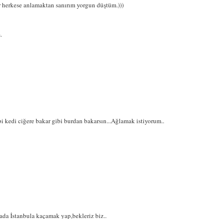
r herkese anlamaktan sanırım yorgun düştüm.)))
.
bi kedi ciğere bakar gibi burdan bakarsın...Ağlamak istiyorum..
ada İstanbula kaçamak yap,bekleriz biz..