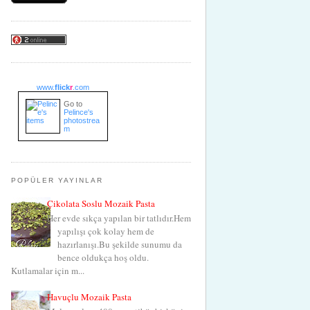
www.
flick
r
.com
Go to
Pelince's
photostrea
m
POPÜLER YAYINLAR
Çikolata Soslu Mozaik Pasta
Her evde sıkça yapılan bir tatlıdır.Hem
yapılışı çok kolay hem de
hazırlanışı.Bu şekilde sunumu da
bence oldukça hoş oldu.
Kutlamalar için m...
Havuçlu Mozaik Pasta