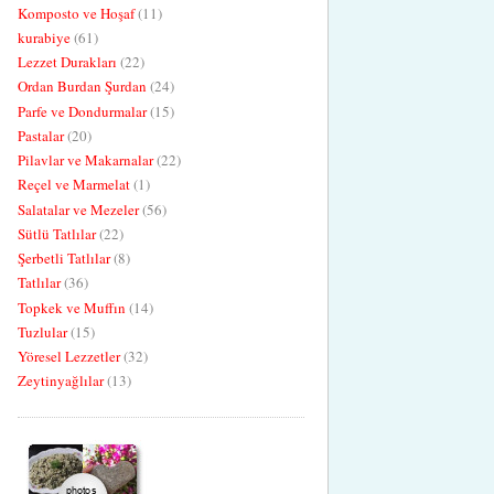
Komposto ve Hoşaf
(11)
kurabiye
(61)
Lezzet Durakları
(22)
Ordan Burdan Şurdan
(24)
Parfe ve Dondurmalar
(15)
Pastalar
(20)
Pilavlar ve Makarnalar
(22)
Reçel ve Marmelat
(1)
Salatalar ve Mezeler
(56)
Sütlü Tatlılar
(22)
Şerbetli Tatlılar
(8)
Tatlılar
(36)
Topkek ve Muffın
(14)
Tuzlular
(15)
Yöresel Lezzetler
(32)
Zeytinyağlılar
(13)