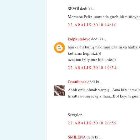
SEVGİ dedi ki...
Merhaba Pelin, sonunda girebildim siteye,
22 ARALIK 2010 14:10
kalpkurabiye
dedi ki...
harika bir buluşma olmuş canım ya haika:)
kutlarım hepinizi:))
uzaktan izliyoruz bizlerde:))
22 ARALIK 2010 19:54
Gönülünce
dedi ki...
Ahhh orda olmak varmış...Ama bizi temsile
fırsatta konuşacağız inan...Bol keyifli günl
Sevgiler...
22 ARALIK 2010 20:59
SMİLENA
dedi ki...