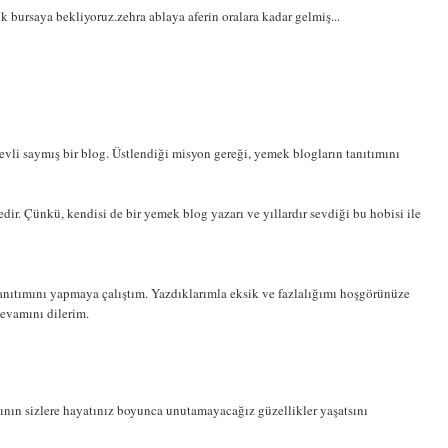
k bursaya bekliyoruz.zehra ablaya aferin oralara kadar gelmiş...
evli saymış bir blog. Üstlendiği misyon gereği, yemek blogların tanıtımını
dir. Çünkü, kendisi de bir yemek blog yazarı ve yıllardır sevdiği bu hobisi ile
nıtımını yapmaya çalıştım. Yazdıklarımla eksik ve fazlalığımı hoşgörünüze
devamını dilerim.
ılının sizlere hayatınız boyunca unutamayacağız güzellikler yaşatsını