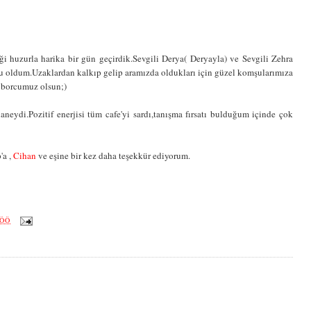
i huzurla harika bir gün geçirdik.Sevgili Derya( Deryayla) ve Sevgili Zehra
 oldum.Uzaklardan kalkıp gelip aramızda oldukları için güzel komşularımıza
 borcumuz olsun;)
aneydi.Pozitif enerjisi tüm cafe'yi sardı,tanışma fırsatı bulduğum içinde çok
p'a ,
Cihan
ve eşine bir kez daha teşekkür ediyorum.
 ÖÖ