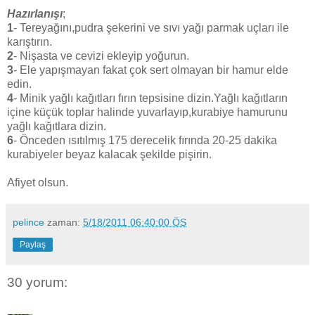
Hazırlanışı
;
1
- Tereyağını,pudra şekerini ve sıvı yağı parmak uçları ile
karıştırın.
2
- Nişasta ve cevizi ekleyip yoğurun.
3
- Ele yapışmayan fakat çok sert olmayan bir hamur elde
edin.
4
- Minik yağlı kağıtları fırın tepsisine dizin.Yağlı kağıtların
içine küçük toplar halinde yuvarlayıp,kurabiye hamurunu
yağlı kağıtlara dizin.
6
- Önceden ısıtılmış 175 derecelik fırında 20-25 dakika
kurabiyeler beyaz kalacak şekilde pişirin.
Afiyet olsun.
pelince
zaman:
5/18/2011 06:40:00 ÖS
Paylaş
30 yorum: