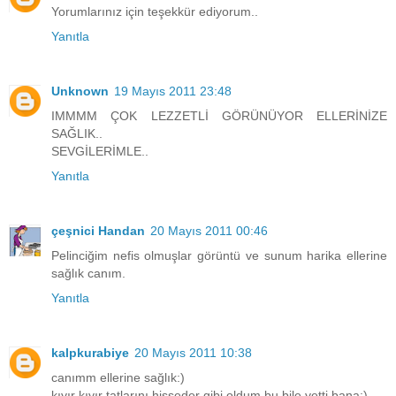
Yorumlarınız için teşekkür ediyorum..
Yanıtla
Unknown
19 Mayıs 2011 23:48
IMMMM ÇOK LEZZETLİ GÖRÜNÜYOR ELLERİNİZE
SAĞLIK..
SEVGİLERİMLE..
Yanıtla
çeşnici Handan
20 Mayıs 2011 00:46
Pelinciğim nefis olmuşlar görüntü ve sunum harika ellerine
sağlık canım.
Yanıtla
kalpkurabiye
20 Mayıs 2011 10:38
canımm ellerine sağlık:)
kıyır kıyır tatlarını hisseder gibi oldum bu bile yetti bana:)