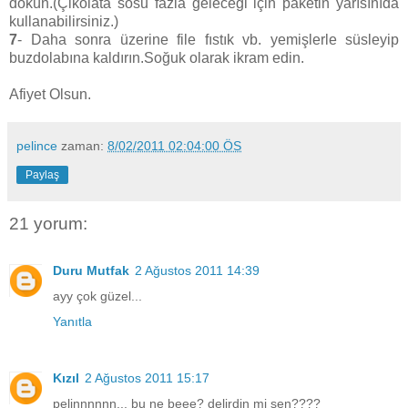
dökün.(Çikolata sosu fazla geleceği için paketin yarısınıda
kullanabilirsiniz.)
7
- Daha sonra üzerine file fıstık vb. yemişlerle süsleyip
buzdolabına kaldırın.Soğuk olarak ikram edin.
Afiyet Olsun.
pelince
zaman:
8/02/2011 02:04:00 ÖS
Paylaş
21 yorum:
Duru Mutfak
2 Ağustos 2011 14:39
ayy çok güzel...
Yanıtla
Kızıl
2 Ağustos 2011 15:17
pelinnnnnn... bu ne beee? delirdin mi sen????