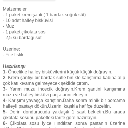
Malzemeler
- 1 paket krem şanti ( 1 bardak soğuk süt)
- 10 adet halley bisküvisi
- Muz
- 1 paket çikolata sos
- 2,5 su bardağı süt
Üzerine:
- File fıstık
Hazırlanışı
:
1
- Öncelikle halley bisküvilerini küçük küçük doğrayın.
2
- Krem şantiyi bir bardak sütle birlikte karıştırma kabına alıp
çok katı kıvama gelmeyecek şekilde çırpın.
3
- Yarım muzu incecik doğrayın.Krem şantini karışımına
muzu ve halley bisküvi parçalarını ekleyin.
4
- Karışımı yavaşça karıştırın.Daha sonra minik bir borcama
halleyli pastayı dökün.Üzerini kaşıkla hafifçe düzeltin.
5
- Derin dondurucuda yaklaşık 1 saat bekletin.Bu arada
çikolata sosunu paketteki tarife göre hazırlayın.
6
- Çikolata sosu iyice ılındıktan sonra pastanın üzerine