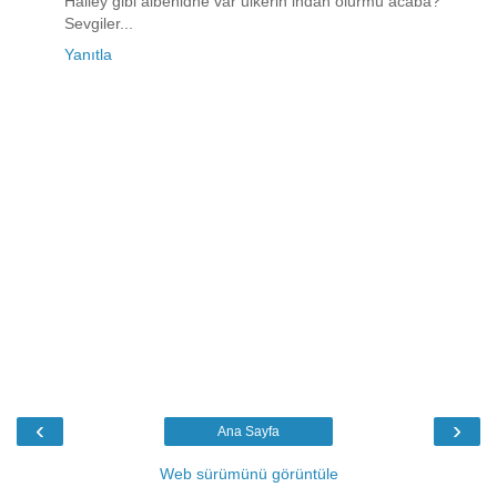
Halley gibi albenidne var ulkerin indan olurmu acaba?
Sevgiler...
Yanıtla
‹
›
Ana Sayfa
Web sürümünü görüntüle