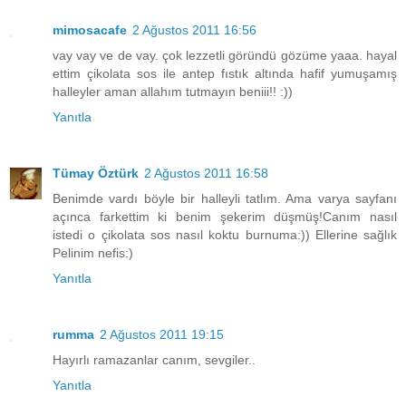
mimosacafe
2 Ağustos 2011 16:56
vay vay ve de vay. çok lezzetli göründü gözüme yaaa. hayal
ettim çikolata sos ile antep fıstık altında hafif yumuşamış
halleyler aman allahım tutmayın beniii!! :))
Yanıtla
Tümay Öztürk
2 Ağustos 2011 16:58
Benimde vardı böyle bir halleyli tatlım. Ama varya sayfanı
açınca farkettim ki benim şekerim düşmüş!Canım nasıl
istedi o çikolata sos nasıl koktu burnuma:)) Ellerine sağlık
Pelinim nefis:)
Yanıtla
rumma
2 Ağustos 2011 19:15
Hayırlı ramazanlar canım, sevgiler..
Yanıtla