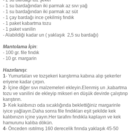
- 1 su bardağından iki parmak az sıvı yağ
- 1 su bardağından iki parmak az süt
- 1 çay bardağı ince çekilmiş fındık
- 1 paket kabartma tozu
- 1 paket vanilin
- Alabildiği kadar un ( yaklaşık 2,5 su bardağı)
Mantolama İçin
:
- 100 gr. file fındık
- 10 gr. margarin
Hazırlanışı
:
1
- Yumurtaları ve tozşekeri karıştırma kabına alıp şekerler
eriyene kadar çırpın.
2
- İçine diğer sıvı malzemeleri ekleyin.Elenmiş un ,kabartma
tozu ve vanilini de ekleyip mikseri en düşük devirde çalıştırıp
karıştırın.
3
- Kek kalıbınızı oda sıcaklığında beklettiğiniz margarinle
iyice yağlayın.Daha sonra file fındıkları eşit şekilde kek
kalıbınızın içine yayın.Her tarafını fındıkla kaplayın ve kek
hamurunu kalıba dökün.
4
- Önceden ısıtılmış 160 derecelik fırında yaklaşık 45-50