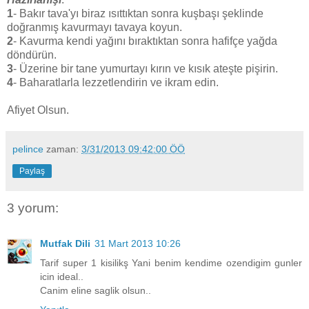
1
- Bakır tava'yı biraz ısıttıktan sonra kuşbaşı şeklinde
doğranmış kavurmayı tavaya koyun.
2
- Kavurma kendi yağını bıraktıktan sonra hafifçe yağda
döndürün.
3
- Üzerine bir tane yumurtayı kırın ve kısık ateşte pişirin.
4
- Baharatlarla lezzetlendirin ve ikram edin.
Afiyet Olsun.
pelince
zaman:
3/31/2013 09:42:00 ÖÖ
Paylaş
3 yorum:
Mutfak Dili
31 Mart 2013 10:26
Tarif super 1 kisilikş Yani benim kendime ozendigim gunler
icin ideal..
Canim eline saglik olsun..