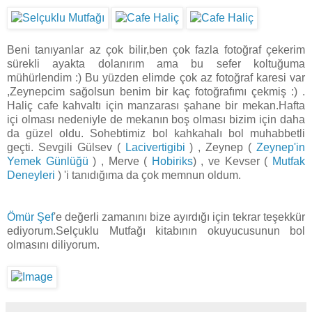
Beni tanıyanlar az çok bilir,ben çok fazla fotoğraf çekerim
sürekli ayakta dolanırım ama bu sefer koltuğuma
mühürlendim :) Bu yüzden elimde çok az fotoğraf karesi var
,Zeynepcim sağolsun benim bir kaç fotoğrafımı çekmiş :) .
Haliç cafe kahvaltı için manzarası şahane bir mekan.Hafta
içi olması nedeniyle de mekanın boş olması bizim için daha
da güzel oldu. Sohebtimiz bol kahkahalı bol muhabbetli
geçti. Sevgili Gülsev (
Lacivertigibi
) , Zeynep (
Zeynep'in
Yemek Günlüğü
) , Merve (
Hobiriks
) , ve Kevser (
Mutfak
Deneyleri
) 'i tanıdığıma da çok memnun oldum.
Ömür Şef
'e değerli zamanını bize ayırdığı için tekrar teşekkür
ediyorum.Selçuklu Mutfağı kitabının okuyucusunun bol
olmasını diliyorum.